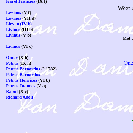
Karel Francies
(IX f)
Weet u
Levinus
(V f)
Levinus
(VII d)
Lieven (IV b)
Livinus
(III b)
Livinus
(V b)
Met 
Livinus
(VI c)
Omer
(X b)
Onz
Petrus
(IX h)
Petrus Bernardus
(° 1782)
Petrus Bernardus
Petrus Henricus
(VI b)
Petrus Joannes
(V a)
Raoul
(X e)
Richard Adolf
Rose Anne
Theophil Petrus
(IX d)
Urbanus Karel
(IX g)
Noten