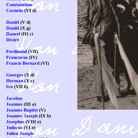
Constantinus
Cornelis
(VI d)
Daniël
(V d)
Daniël
(X g)
Daneel
(III c)
Désiré
Ferdinand
(VII)
Franciscus
(IV)
Francis Bernard
(VI)
Georges
(X d)
Herman
(X c)
Ivo
(VII b)
Jacobus
Joannes
(III a)
Joannes Baptist
(V)
Joannes Joseph
(IX b)
Josephus
(VIII e)
Judocus
(VI e)
Julien Joseph