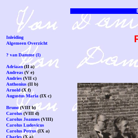
Inleiding
Algemeen Overzicht
? van Damme (I)
Adriaan
(II a)
Andreas
(V e)
Andries
(VII c)
Anthonius
(II b)
Arnold
(X f)
Augustus Maria
(IX c)
Bruno
(VIII b)
Carolus
(VIII d)
Carolus Joannes
(VIII)
Carolus Ludovicus
Carolus Petrus
(IX a)
Charles
(X a)