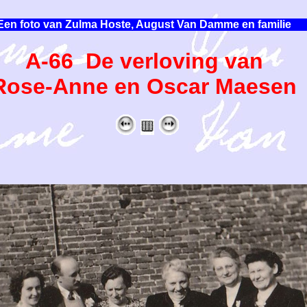
Een foto van Zulma Hoste, August Van Damme en familie
A-66 De verloving van
Rose-Anne en Oscar Maesen