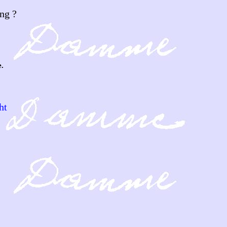
ng ?
.
ht