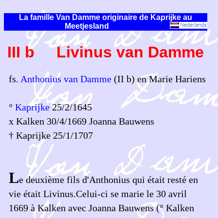
La famille Van Damme originaire de Kaprijke au
Meetjesland
III b Livinus van Damme
fs.
Anthonius van Damme
(II b) en Marie Hariens
°
Kaprijke
25/2/1645
x Kalken 30/4/1669 Joanna Bauwens
† Kaprijke 25/1/1707
L
e deuxième fils d'Anthonius qui était resté en
vie était Livinus.Celui-ci se marie le 30 avril
1669 à Kalken avec Joanna Bauwens (° Kalken