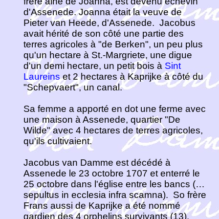
frère ainé de Joanna, est devenu échevin
d'Assenede. Joanna était la veuve de
Pieter van Heede, d'Assenede. Jacobus
avait hérité de son côté une partie des
terres agricoles à "de Berken", un peu plus
qu'un hectare à St.-Margriete, une digue
d'un demi hectare, un petit bois à
Sint
Laureins
et 2 hectares à Kaprijke à côté du
"Schepvaert", un canal.
Sa femme a apporté en dot une ferme avec
une maison à Assenede, quartier "De
Wilde" avec 4 hectares de terres agricoles,
qu'ils cultivaient.
Jacobus van Damme est décédé à
Assenede le 23 octobre 1707 et enterré le
25 octobre dans l'église entre les bancs (…
sepultus in ecclesia infra scamna). So frère
Frans aussi de Kaprijke a été nommé
gardien des 4 orphelins survivants (13).