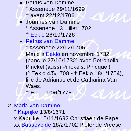
Petrus van Damme
° Assenede 29/11/1699
† avant 22/12/1706.
Joannes van Damme
° Assenede 13 juillet 1702
†
Eeklo
28/10/1728
Petrus van Damme
° Assenede 22/12/1706
Marié à
Eeklo
en novembre 1732
(bans le 27/10/1732) avec Petronella
Pinckel (aussi Pinckels, Pincquel)
(° Eeklo 4/5/1708 - † Eeklo 18/1/1754),
fille de Adrianus et de Catharina Van
Waes.
† Eeklo 10/6/1775
Maria van Damme
°
Kaprijke
13/8/1671
x Kaprijke 15/11/1692 Christiaen de Pape
xx
Bassevelde
18/2/1702 Pieter de Vreese