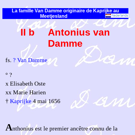
La famille Van Damme originaire de Kaprijke au
Meetjesland
II b Antonius van
Damme
fs.
? Van Damme
° ?
x Elisabeth Oste
xx Marie Harien
†
Kaprijke
4 mai 1656
A
nthonius est le premier ancêtre connu de la