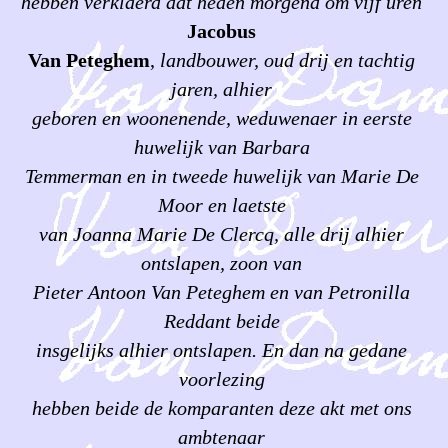
hebben verklaerd dat heden morgend om vijf uren
Jacobus
Van Peteghem
,
landbouwer, oud drij en tachtig
jaren, alhier
geboren en woonenende, weduwenaer in eerste
huwelijk van Barbara
Temmerman en in tweede huwelijk van Marie De
Moor en laetste
van Joanna Marie De Clercq, alle drij alhier
ontslapen, zoon van
Pieter Antoon Van Peteghem en van Petronilla
Reddant beide
insgelijks alhier ontslapen. En dan na gedane
voorlezing
hebben beide de komparanten deze akt met ons
ambtenaar