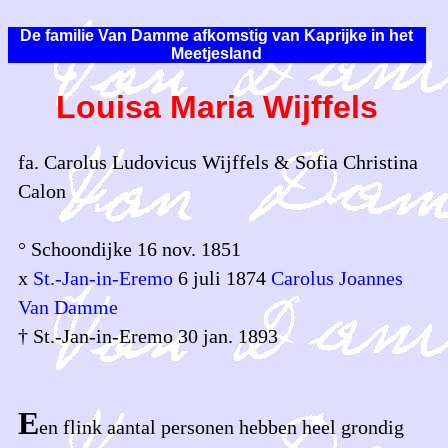
De familie Van Damme afkomstig van Kaprijke in het
Meetjesland
Louisa Maria Wijffels
fa. Carolus Ludovicus Wijffels & Sofia Christina
Calon
° Schoondijke 16 nov. 1851
x
St.-Jan-in-Eremo
6 juli 1874
Carolus Joannes
Van Damme
† St.-Jan-in-Eremo 30 jan. 1893
E
en flink aantal personen hebben heel grondig