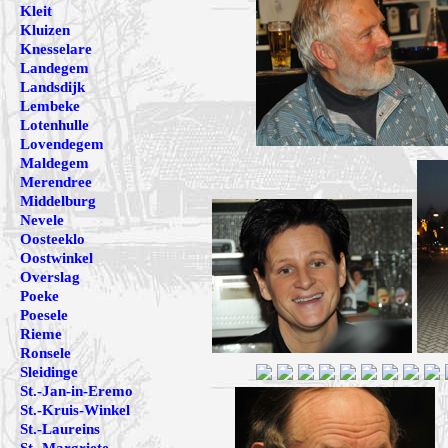
Kleit
Kluizen
Knesselare
Landegem
Landsdijk
Lembeke
Lotenhulle
Lovendegem
Maldegem
Merendree
Middelburg
Nevele
Oosteeklo
Oostwinkel
Overslag
Poeke
Poesele
Rieme
Ronsele
Sleidinge
St.-Jan-in-Eremo
St.-Kruis-Winkel
St.-Laureins