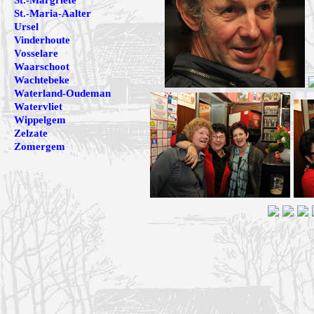
St.-Margriete
St.-Maria-Aalter
Ursel
Vinderhoute
Vosselare
Waarschoot
Wachtebeke
Waterland-Oudeman
Watervliet
Wippelgem
Zelzate
Zomergem