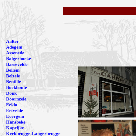
Aalter
Adegem
Assenede
Balgerhoeke
Bassevelde
Bellem
Belzele
Bentille
Boekhoute
Donk
Doornzele
Eeklo
Ertvelde
Evergem
Hansbeke
Kaprijke
Kerkbrugge-Langerbrugge