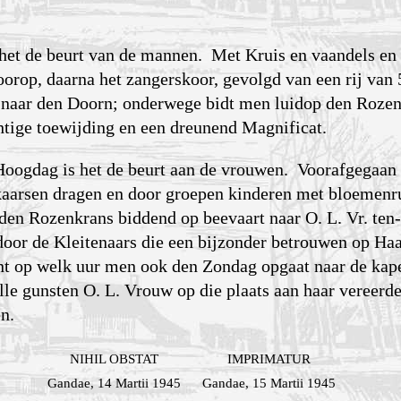
het de beurt van de mannen. Met Kruis en vaandels en 1
oorop, daarna het zangerskoor, gevolgd van een rij van
t naar den Doorn; onderwege bidt men luidop den Roze
chtige toewijding en een dreunend Magnificat.
oogdag is het de beurt aan de vrouwen. Voorafgegaan 
kaarsen dragen en door groepen kinderen met bloemenru
den Rozenkrans biddend op beevaart naar O. L. Vr. ten
oor de Kleitenaars die een bijzonder betrouwen op Haa
nt op welk uur men ook den Zondag opgaat naar de kape
ille gunsten O. L. Vrouw op die plaats aan haar vereerd
n.
NIHIL OBSTAT
IMPRIMATUR
Gandae, 14 Martii 1945
Gandae, 15 Martii 1945