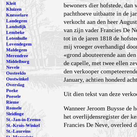
Kleit
bewoners dier hofstede, dan 
Kluizen
pachthoeve uitbaatte in de j
Knesselare
Landegem
verkocht aan den heer August
Landsdijk
van zijn vader Francies De N
Lembeke
tot in de jaren 1818 de hofs
Lotenhulle
Lovendegem
mij vroeger overhandigd door
Maldegem
«grond abouteerende aan den 
Merendree
Middelburg
de capelle, met twee ellen ze
Nevele
den verkooper competeerende
Oosteeklo
January, achtien honderd acht
Oostwinkel
Overslag
Poeke
Uit dien tekst van deze verko
Poesele
Rieme
Wanneer Jeroom Buysse de hof
Ronsele
Sleidinge
het overlijdensregister der k
St.-Jan-in-Eremo
Francies De Neve, overleed d
St.-Kruis-Winkel
St.-Laureins