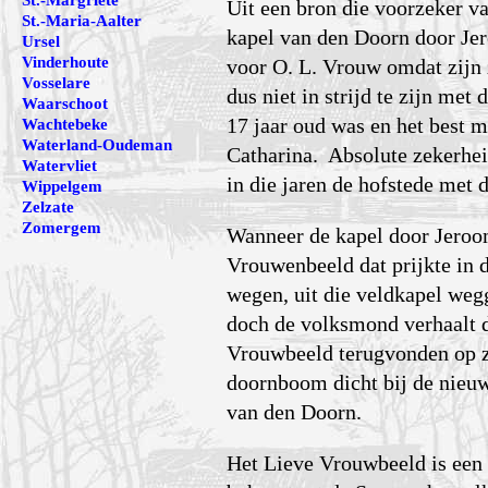
St.-Margriete
Uit een bron die voorzeker va
St.-Maria-Aalter
kapel van den Doorn door Je
Ursel
Vinderhoute
voor O. L. Vrouw omdat zijn 
Vosselare
dus niet in strijd te zijn met
Waarschoot
17 jaar oud was en het best 
Wachtebeke
Waterland-Oudeman
Catharina. Absolute zekerheid
Watervliet
in die jaren de hofstede met 
Wippelgem
Zelzate
Zomergem
Wanneer de kapel door Jeroo
Vrouwenbeeld dat prijkte in 
wegen, uit die veldkapel wegg
doch de volksmond verhaalt d
Vrouwbeeld terugvonden op z
doornboom dicht bij de nieuw
van den Doorn.
Het Lieve Vrouwbeeld is een 