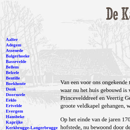
Aalter
Adegem
Assenede
Balgerhoeke
Bassevelde
Bellem
Belzele
Bentille
Van een voor ons ongekende t
Boekhoute
Donk
waar nu het huis gebouwd i
Doornzele
Princevelddreef en Veertig 
Eeklo
groote veldkapel gehangen, w
Ertvelde
Evergem
Hansbeke
Op het einde van de jaren 17
Kaprijke
hofstede, nu bewoond door d
Kerkbrugge-Langerbrugge