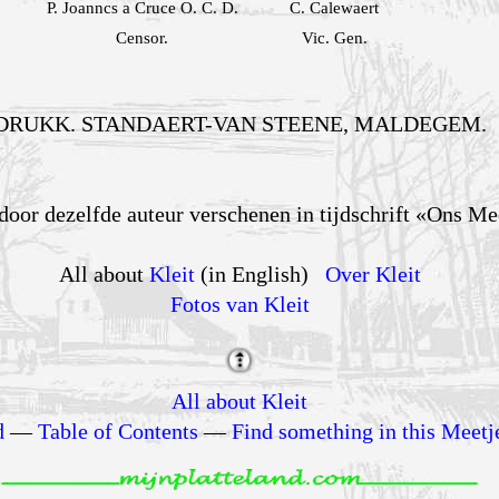
P. Joanncs a Cruce O. C. D.
C. Calewaert
Censor.
Vic. Gen.
DRUKK. STANDAERT-VAN STEENE, MALDEGEM.
door dezelfde auteur verschenen in tijdschrift «Ons Me
All about
Kleit
(in English)
Over Kleit
Fotos van Kleit
All about Kleit
d
—
Table of Contents
—
Find something in this Meetj