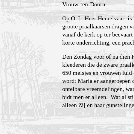
Vrouw-ten-Doorn.
Op O. L. Heer Hemelvaart is 
groote praalkaarsen dragen v
vanaf de kerk op ter beevaar
korte onderrichting, een pra
Den Zondag voor of na dien H
kleederen die de zware praal
650 meisjes en vrouwen luid 
wordt Maria er aangeroepen d
ontelbare vreemdelingen, wa
bidt men er alleen. Wat al st
alleen Zij en haar gunstelinge