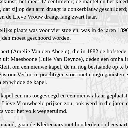
kskunst; het meet 47 centimeter; de mantel en het klee
 dat zij op den arm draagt is donkerblauw geschilderd;
 en de Lieve Vrouw draagt lang zwart haar.
lijks plaats was voor vier stoelen, was in de jaren 18
zijden moest geschoord worden.
ert (Amelie Van den Abeele), die in 1882 de hofstede 
 uit Maesboone (Julie Van Deynze), deden een omhalin
e Kleit, om een nieuwe kapel, de nu nog bestaande op t
toor Verloo in prachtigen stoet met congreganisten e
 en wijdde de kapel.
 kapel een nis toegevoegd en een nieuw altaar geplaatst 
 Lieve Vrouwbeeld prijken zou; ook werd in die jaren d
ats voor het volk weggeruimd.
maand, gaan de Kleitenaars met honderden op beevaart 