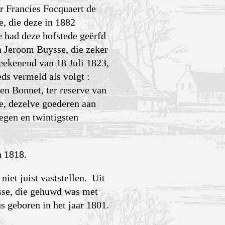
er Francies Focquaert de
, die deze in 1882
 had deze hofstede geërfd
n Jeroom Buysse, die zeker
eekenend van 18 Juli 1823,
ds vermeld als volgt :
n Bonnet, ter reserve van
le, dezelve goederen aan
gen en twintigsten
n 1818.
et juist vaststellen. Uit
ysse, die gehuwd was met
s geboren in het jaar 1801.