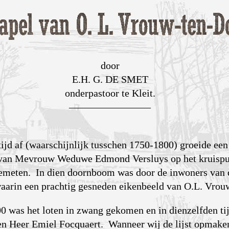
door
E.H. G. DE SMET
onderpastoor te Kleit.
————————
ijd af (waarschijnlijk tusschen 1750-1800) groeide ee
s van Mevrouw Weduwe Edmond Versluys op het kruispu
Gemeten. In dien doornboom was door de inwoners van d
aarin een prachtig gesneden eikenbeeld van O.L. Vrou
00 was het loten in zwang gekomen en in dienzelfden ti
en Heer Emiel Focquaert. Wanneer wij de lijst opmaken