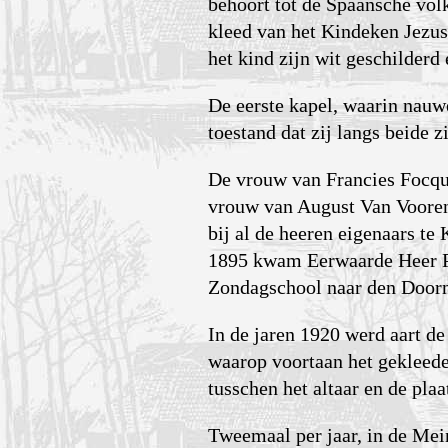
behoort tot de Spaansche vol
kleed van het Kindeken Jezus,
het kind zijn wit geschilderd
De eerste kapel, waarin nauwe
toestand dat zij langs beide 
De vrouw van Francies Focqua
vrouw van August Van Vooren
bij al de heeren eigenaars t
1895 kwam Eerwaarde Heer Pas
Zondagschool naar den Doorn
In de jaren 1920 werd aart de
waarop voortaan het gekleede
tusschen het altaar en de pla
Tweemaal per jaar, in de Mei