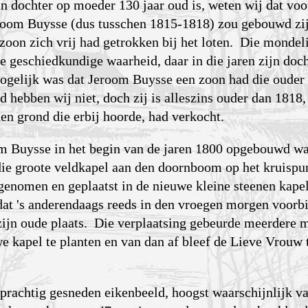
n dochter op moeder 130 jaar oud is, weten wij dat voo
room Buysse (dus tusschen 1815-1818) zou gebouwd zij
zoon zich vrij had getrokken bij het loten. Die mondel
 de geschiedkundige waarheid, daar in die jaren zijn doc
mogelijk was dat Jeroom Buysse een zoon had die ouder 
 hebben wij niet, doch zij is alleszins ouder dan 1818
den grond die erbij hoorde, had verkocht.
m Buysse in het begin van de jaren 1800 opgebouwd wa
die groote veldkapel aan den doornboom op het kruisp
enomen en geplaatst in de nieuwe kleine steenen kapel,
at 's anderendaags reeds in den vroegen morgen voorbi
ijn oude plaats. Die verplaatsing gebeurde meerdere 
e kapel te planten en van dan af bleef de Lieve Vrouw 
prachtig gesneden eikenbeeld, hoogst waarschijnlijk va