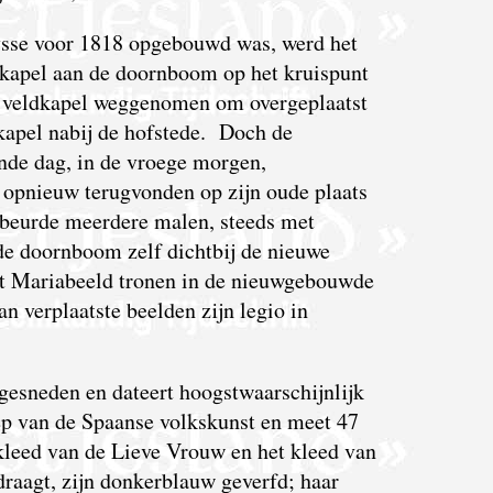
sse voor 1818 opgebouwd was, werd het
ldkapel aan de doornboom op het kruispunt
e veldkapel weggenomen om overgeplaatst
 kapel nabij de hofstede. Doch de
nde dag, in de vroege morgen,
 opnieuw terugvonden op zijn oude plaats
beurde meerdere malen, steeds met
de doornboom zelf dichtbij de nieuwe
het Mariabeeld tronen in de nieuwgebouwde
 verplaatste beelden zijn legio in
gesneden en dateert hoogstwaarschijnlijk
oep van de Spaanse volkskunst en meet 47
kleed van de Lieve Vrouw en het kleed van
draagt, zijn donkerblauw geverfd; haar