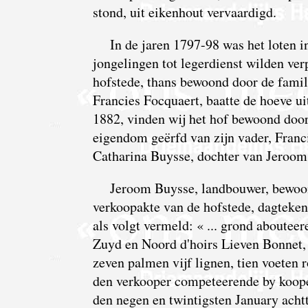
stond, uit eikenhout vervaardigd.
In de jaren 1797-98 was het loten 
jongelingen tot legerdienst wilden verp
hofstede, thans bewoond door de fami
Francies Focquaert, baatte de hoeve ui
1882, vinden wij het hof bewoond door
eigendom geërfd van zijn vader, Fran
Catharina Buysse, dochter van Jeroom
Jeroom Buysse, landbouwer, bewoo
verkoopakte van de hofstede, dagteken
als volgt vermeld: « ... grond aboutee
Zuyd en Noord d'hoirs Lieven Bonnet, t
zeven palmen vijf lignen, tien voeten 
den verkooper competeerende by koop
den negen en twintigsten January achtt