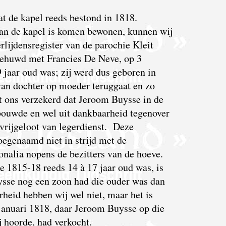
dat de kapel reeds bestond in 1818.
an de kapel is komen bewonen, kunnen wij
erlijdensregister van de parochie Kleit
 gehuwd met Francies De Neve, op 3
9 jaar oud was; zij werd dus geboren in
van dochter op moeder teruggaat en zo
dt ons verzekerd dat Jeroom Buysse in de
bouwde en wel uit dankbaarheid tegenover
vrijgeloot van legerdienst. Deze
oegenaamd niet in strijd met de
onalia nopens de bezitters van de hoeve.
e 1815-18 reeds 14 à 17 jaar oud was, is
ysse nog een zoon had die ouder was dan
heid hebben wij wel niet, maar het is
 januari 1818, daar Jeroom Buysse op die
j hoorde, had verkocht.