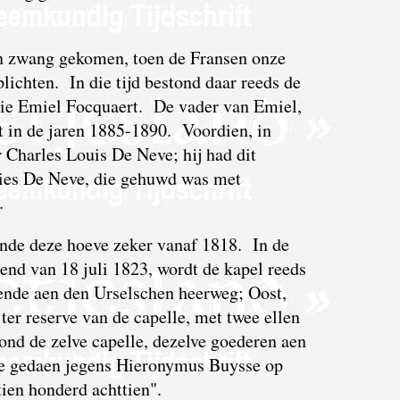
in zwang gekomen, toen de Fransen onze
lichten. In die tijd bestond daar reeds de
lie Emiel Focquaert. De vader van Emiel,
t in de jaren 1885-1890. Voordien, in
 Charles Louis De Neve; hij had dit
cies De Neve, die gehuwd was met
.
nde deze hoeve zeker vanaf 1818. In de
end van 18 juli 1823, wordt de kapel reeds
rende aen den Urselschen heerweg; Oost,
er reserve van de capelle, met twee ellen
rond de zelve capelle, dezelve goederen aen
e gedaen jegens Hieronymus Buysse op
ien honderd achttien".