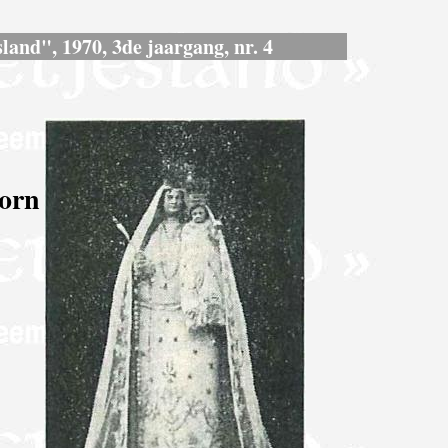
land", 1970, 3de jaargang, nr. 4
orn