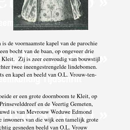
is de voornaamste kapel van de parochie
j een bocht van de baan, op ongeveer drie
Kleit. Zij is zeer eenvoudig van bouwstijl
chter twee ineengestrengelde lindebomen.
ats en kapel en beeld van O.L. Vrouw-ten-
eide er een grote doornboom te Kleit, op
Prinsevelddreef en de Veertig Gemeten,
gebouwd is van Mevrouw Weduwe Edmond
 inwoners van die wijk een tamelijk grote
achtig gesneden beeld van O.L. Vrouw