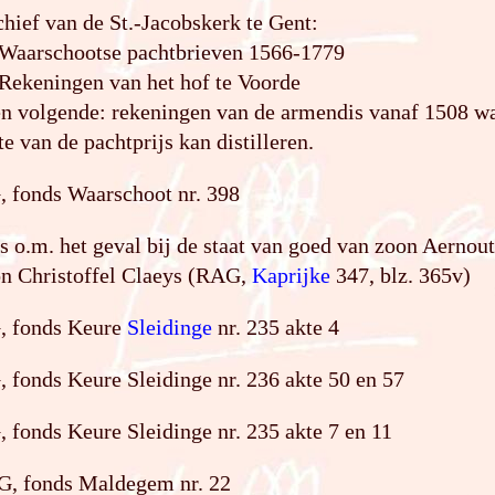
chief van de St.-Jacobskerk te Gent:
: Waarschootse pachtbrieven 1566-1779
 Rekeningen van het hof te Voorde
en volgende: rekeningen van de armendis vanaf 1508 w
te van de pachtprijs kan distilleren.
, fonds Waarschoot nr. 398
is o.m. het geval bij de staat van goed van zoon Aerno
on Christoffel Claeys (RAG,
Kaprijke
347, blz. 365v)
, fonds Keure
Sleidinge
nr. 235 akte 4
 fonds Keure Sleidinge nr. 236 akte 50 en 57
 fonds Keure Sleidinge nr. 235 akte 7 en 11
G, fonds Maldegem nr. 22