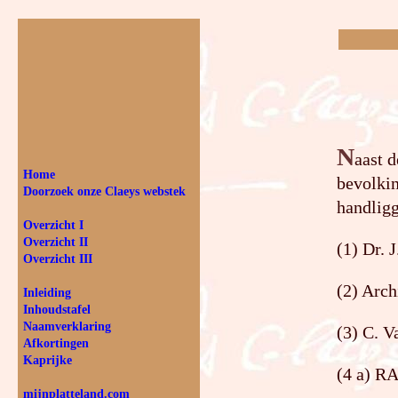
N
aast d
Home
bevolki
Doorzoek onze Claeys webstek
handlig
Overzicht I
Overzicht II
(1) Dr.
Overzicht III
(2) Arch
Inleiding
Inhouds­tafel
Naam­ver­klaring
(3) C. V
Afkortingen
Kaprijke
(4 a) RA
mijnplatteland.com