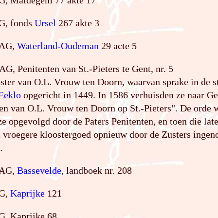
G, Maldegem 77 akte 17
G, fonds
Ursel
267 akte 3
RAG,
Waterland-Oudeman
29 acte 5
AG, Penitenten van St.-Pieters te Gent, nr. 5
ster van O.L. Vrouw ten Doorn, waarvan sprake in de st
Eeklo
opgericht in 1449. In 1586 verhuisden ze naar G
en van O.L. Vrouw ten Doorn op St.-Pieters". De orde w
e opgevolgd door de Paters Penitenten, en toen die lat
 vroegere kloostergoed opnieuw door de Zusters ingeno
.
RAG,
Bassevelde
, landboek nr. 208
AG,
Kaprijke
121
G, Kaprijke 68