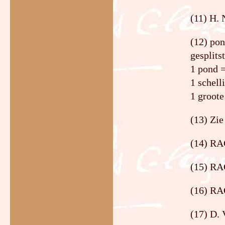
(11) H.
(12) pon
gesplits
1 pond =
1 schell
1 groote
(13) Zie
(14) RAG
(15) RA
(16) RA
(17) D. 