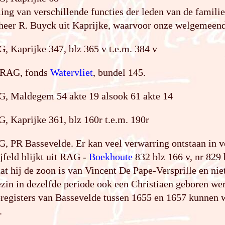
ng van verschillende functies der leden van de famili
 heer R. Buyck uit Kaprijke, waarvoor onze welgemeen
, Kaprijke 347, blz 365 v t.e.m. 384 v
) RAG, fonds
Watervliet
, bundel 145.
G, Maldegem 54 akte 19 alsook 61 akte 14
, Kaprijke 361, blz 160r t.e.m. 190r
, PR Bassevelde. Er kan veel verwarring ontstaan in ve
feld blijkt uit RAG -
Boekhoute
832 blz 166 v, nr 829 
dat hij de zoon is van Vincent De Pape-Versprille en ni
zin in dezelfde periode ook een Christiaen geboren wer
registers van Bassevelde tussen 1655 en 1657 kunnen w
.