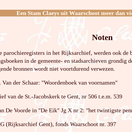
Een Stam Claeys uit Waarschoot meer dan vi
Noten
e parochieregisters in het Rijksarchief, werden ook de 
ngsboeken in de gemeente- en stadsarchieven grondig 
gende bronnen wordt niet voortdurend verwezen.
 J. Van der Schaar: "Woordenboek van voornamen"
ief van de St.-Jacobskerk te Gent, nr 506 t.e.m. 539
an De Voorde in "De Eik" Jg X nr 2: "het twintigste pe
G (Rijksarchief Gent), fonds Waarschoot nr. 397