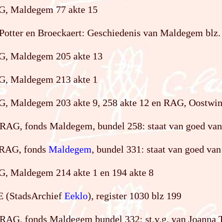
G, Maldegem 77 akte 15
Potter en Broeckaert: Geschiedenis van Maldegem blz.
G, Maldegem 205 akte 13
G, Maldegem 213 akte 1
G, Maldegem 203 akte 9, 258 akte 12 en RAG, Oostwin
 RAG, fonds Maldegem, bundel 258: staat van goed van 
) RAG, fonds
Maldegem
, bundel 331: staat van goed van
G, Maldegem 214 akte 1 en 194 akte 8
E (StadsArchief
Eeklo
), register 1030 blz 199
 RAG, fonds Maldegem bundel 332: st.v.g. van Joanna 