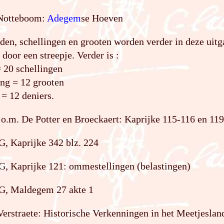
 Notteboom:
Adegem
se Hoeven
den, schellingen en grooten worden verder in deze uitg
t door een streepje. Verder is :
 20 schellingen
ing = 12 grooten
 = 12 deniers.
 o.m. De Potter en Broeckaert: Kaprijke 115-116 en 11
, Kaprijke 342 blz. 224
G, Kaprijke 121: ommestellingen (belastingen)
G, Maldegem 27 akte 1
Verstraete: Historische Verkenningen in het Meetjesland