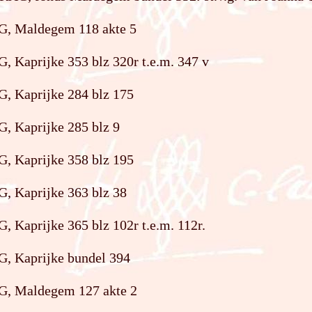
G, Maldegem 118 akte 5
, Kaprijke 353 blz 320r t.e.m. 347 v
G, Kaprijke 284 blz 175
G, Kaprijke 285 blz 9
G, Kaprijke 358 blz 195
G, Kaprijke 363 blz 38
, Kaprijke 365 blz 102r t.e.m. 112r.
G, Kaprijke bundel 394
G, Maldegem 127 akte 2