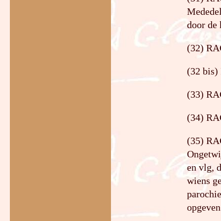
Mededeli
door de
(32) RAG
(32 bis
(33) RA
(34) RAG
(35) RAG
Ongetwij
en vlg, 
wiens ge
parochie
opgeven