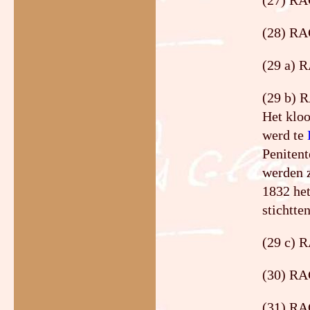
(27) RA
(28) RA
(29 a) 
(29 b) R
Het kloo
werd te
Penitent
werden z
1832 het
stichtten
(29 c) 
(30) R
(31) RA