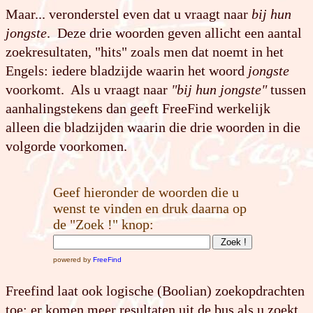
Maar... veronderstel even dat u vraagt naar
bij hun
jongste
. Deze drie woorden geven allicht een aantal
zoekresultaten, "hits" zoals men dat noemt in het
Engels: iedere bladzijde waarin het woord
jongste
voorkomt. Als u vraagt naar
"bij hun jongste"
tussen
aanhalingstekens dan geeft FreeFind werkelijk
alleen die bladzijden waarin die drie woorden in die
volgorde voorkomen.
Geef hieronder de woorden die u
wenst te vinden en druk daarna op
de "Zoek !" knop:
powered by
FreeFind
Freefind laat ook logische (Boolian) zoekopdrachten
toe: er komen meer resultaten uit de bus als u zoekt