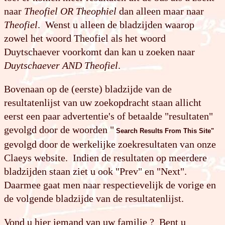
naar
Theofiel OR Theophiel
dan alleen maar naar
Theofiel
. Wenst u alleen de bladzijden waarop
zowel het woord Theofiel als het woord
Duytschaever voorkomt dan kan u zoeken naar
Duytschaever AND Theofiel
.
Bovenaan op de (eerste) bladzijde van de
resultatenlijst van uw zoekopdracht staan allicht
eerst een paar advertentie's of betaalde "resultaten"
gevolgd door de woorden "
Search Results From This Site"
gevolgd door de werkelijke zoek­resul­taten van onze
Claeys website. Indien de resultaten op meerdere
bladzijden staan ziet u ook "Prev" en "Next".
Daarmee gaat men naar respectievelijk de vorige en
de volgende bladzijde van de resultatenlijst.
Vond u hier iemand van uw familie ? Bent u