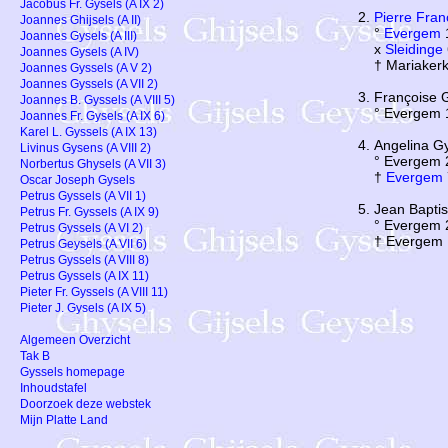
Jacobus Fr. Gysels (A IX 2)
Pierre Fran
Joannes Ghijsels (A II)
°
Evergem
Joannes Gysels (A III)
x
Sleidinge
Joannes Gysels (A IV)
† Mariaker
Joannes Gyssels (A V 2)
Joannes Gyssels (A VII 2)
Françoise 
Joannes B. Gyssels (A VIII 5)
° Evergem 
Joannes Fr. Gysels (A IX 6)
Karel L. Gyssels (A IX 13)
Angelina G
Livinus Gysens (A VIII 2)
° Evergem 
Norbertus Ghysels (A VII 3)
†
Evergem
Oscar Joseph Gysels
Petrus Gyssels (A VII 1)
Jean Baptis
Petrus Fr. Gyssels (A IX 9)
° Evergem 
Petrus Gyssels (A VI 2)
† Evergem 
Petrus Geysels (A VII 6)
Petrus Gyssels (A VIII 8)
Petrus Gyssels (A IX 11)
Pieter Fr. Gyssels (A VIII 11)
Pieter J. Gysels (A IX 5)
Algemeen Overzicht
Tak B
Gyssels homepage
Inhoudstafel
Doorzoek deze webstek
Mijn Platte Land