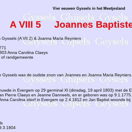
Vier eeuwen Gyssels in het Meetjesland
A VIII 5 Joannes Baptist
s
Gyssels (A VII 2) & Joanna Maria Reyniers
771
803 Anna Carolina Claeys
t of randgemeente
e Gyssels was de oudste zoon van Joannes en Joanna Maria Reyniers
huwde in Evergem op 29 germinal XI (dinsdag, 19 april 1803) met de 
an Pierre Claeys en Jeanne Danneels, en er geboren was op 9.1.1775.
Anna Carolina stierf in Evergem op 2.4.1812 en Jan Baptist woonde bij h
ls
9.3.1804