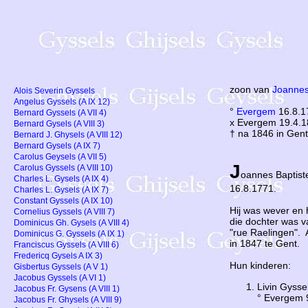
zoon van
Joanne
Alois Severin Gyssels
Angelus Gyssels (A IX 12)
°
Evergem
16.8.1
Bernard Gyssels (A VII 4)
x Evergem 19.4.1
Bernard Gysels (A VIII 3)
† na 1846 in Gen
Bernard J. Ghysels (A VIII 12)
Bernard Gysels (A IX 7)
Carolus Geysels (A VII 5)
J
Carolus Gyssels (A VIII 10)
oannes Baptist
Charles L. Gysels (A IX 4)
16.8.1771.
Charles L. Gysels (A IX 7)
Constant Gyssels (A IX 10)
Hij was wever en 
Cornelius Gyssels (A VIII 7)
die dochter was v
Dominicus Gh. Gysels (A VIII 4)
"rue Raelingen". 
Dominicus G. Gyssels (A IX 1)
in 1847 te Gent.
Franciscus Gyssels (A VIII 6)
Fredericq Gysels A IX 3)
Hun kinderen:
Gisbertus Gyssels (A V 1)
Jacobus Gyssels (A VI 1)
Livin Gysse
Jacobus Fr. Gysens (A VIII 1)
° Evergem 
Jacobus Fr. Ghysels (A VIII 9)