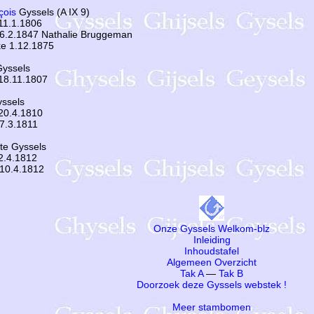
çois
Gyssels (A IX 9)
11.1.1806
6.2.1847 Nathalie Bruggeman
ke 1.12.1875
Gyssels
18.11.1807
yssels
20.4.1810
7.3.1811
te Gyssels
2.4.1812
10.4.1812
Onze Gyssels Welkom-blz
Inleiding
Inhoudstafel
Algemeen Overzicht
Tak A
—
Tak B
Doorzoek deze Gyssels webstek !
Meer stambomen