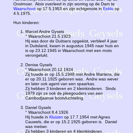
Oostmoer. Alois overleed in zijn woning op de Dam te
Waarschoot
op 17.5.1953 en zijn echtgenote in
Eeklo
op
4.5.1975.
Hun kinderen:
Marcel Andre Gysels
° Waarschoot 21.5.1923
Hij was door de Duitsers opgeëist, verbleef 4 jaar
in Duitsland, kwam in augustus 1945 naar huis en
is op 23.12.1945 in Waarschoot met een moto
verongelukt.
Denise Gysels
° Waarschoot 20.12.1924
Zij huwde er op 15.5.1948 met Andre Martens, die
er op 20.11.1925 geboren was. Andre was wever
en later ook agent van een spaarkas.
Zij hebben 3 kinderen en 2 kleinkinderen. Sinds
1979 zijn ze ook de pleegouders van een
Cambodjaanse bootvluchteling.
Daniel Gysels
° Waarschoot 8.4.1926
Hij huwde in
Kluizen
op 17.7.1954 met Agnes
Cauwels, die er op 15.2.1925 geboren is. Daniel
was metser.
Zij hebben 3 kinderen en 4 kleinkinderen.