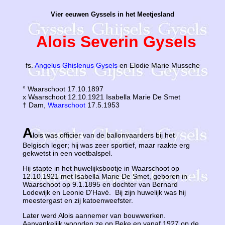
Vier eeuwen Gyssels in het Meetjesland
Alois Severin Gysels
fs.
Angelus Ghislenus Gysels
en Elodie Marie Mussche
° Waarschoot 17.10.1897
x Waarschoot 12.10.1921 Isabella Marie De Smet
† Dam,
Waarschoot
17.5.1953
A
lois was officier van de ballonvaarders bij het
Belgisch leger; hij was zeer sportief, maar raakte erg
gekwetst in een voetbalspel.
Hij stapte in het huwelijksbootje in Waarschoot op
12.10.1921 met Isabella Marie De Smet, geboren in
Waarschoot op 9.1.1895 en dochter van Bernard
Lodewijk en Leonie D'Havé. Bij zijn huwelijk was hij
meestergast en zij katoenweefster.
Later werd Alois aannemer van bouwwerken.
Aanvankelijk woonden ze op Beke en vanaf 1927 op de