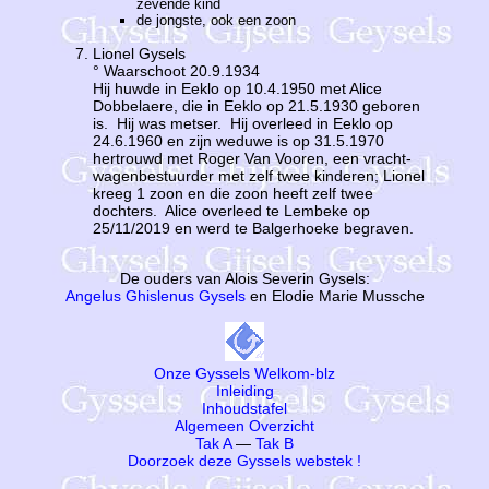
zevende kind
de jongste, ook een zoon
Lionel Gysels
° Waarschoot 20.9.1934
Hij huwde in Eeklo op 10.4.1950 met Alice
Dobbelaere, die in Eeklo op 21.5.1930 geboren
is. Hij was metser. Hij overleed in Eeklo op
24.6.1960 en zijn weduwe is op 31.5.1970
hertrouwd met Roger Van Vooren, een vracht­
wagen­bestuurder met zelf twee kinderen; Lionel
kreeg 1 zoon en die zoon heeft zelf twee
dochters. Alice overleed te Lembeke op
25/11/2019 en werd te Balgerhoeke begraven.
De ouders van Alois Severin Gysels:
Angelus Ghislenus Gysels
en Elodie Marie Mussche
Onze Gyssels Welkom-blz
Inleiding
Inhoudstafel
Algemeen Overzicht
Tak A
—
Tak B
Doorzoek deze Gyssels webstek !