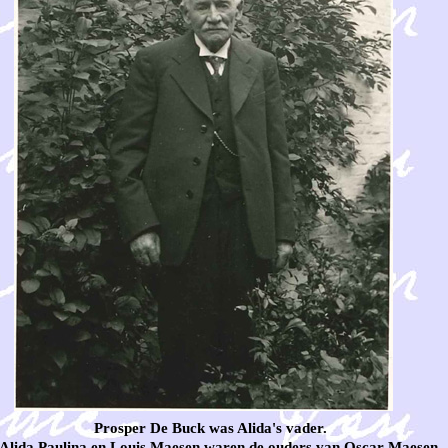
Prosper De Buck was Alida's vader.
Alida Paulina en Louis Maesen waren de ouders van Oscar Maesen.