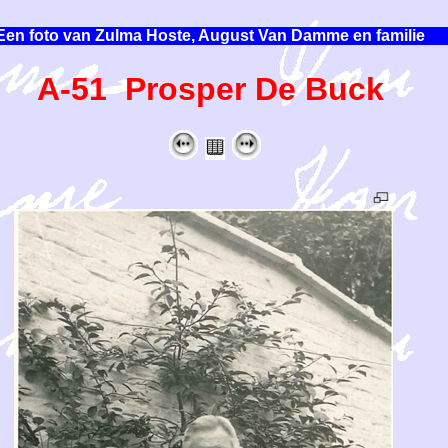
Een foto van Zulma Hoste, August Van Damme en familie
A-51 Prosper De Buck