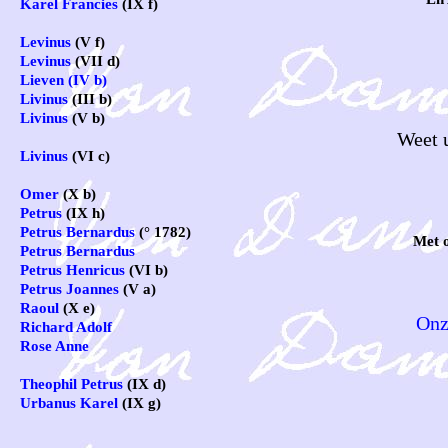
Karel Francies
(IX f)
Levinus
(V f)
Levinus
(VII d)
Lieven (IV b)
Livinus
(III b)
Livinus
(V b)
Weet u
Livinus
(VI c)
Omer
(X b)
Petrus
(IX h)
Petrus Bernardus
(° 1782)
Met 
Petrus Bernardus
Petrus Henricus
(VI b)
Petrus Joannes
(V a)
Raoul
(X e)
Onz
Richard Adolf
Rose Anne
Theophil Petrus
(IX d)
Urbanus Karel
(IX g)
Noten