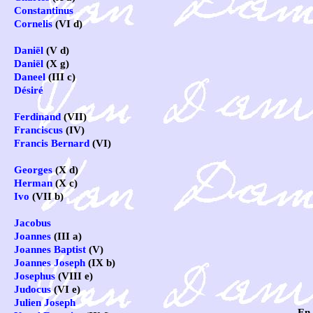
Constantinus
Cornelis
(VI d)
Daniël
(V d)
Daniël
(X g)
Daneel
(III c)
Désiré
Ferdinand
(VII)
Franciscus
(IV)
Francis Bernard
(VI)
Georges
(X d)
Herman
(X c)
Ivo
(VII b)
Jacobus
Joannes
(III a)
Joannes Baptist
(V)
Joannes Joseph
(IX b)
Josephus
(VIII e)
Judocus
(VI e)
Julien Joseph
En 