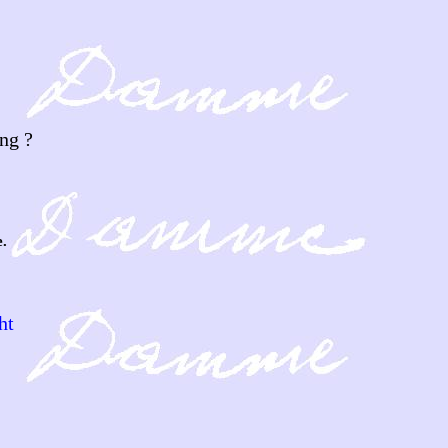
ng ?
.
ht