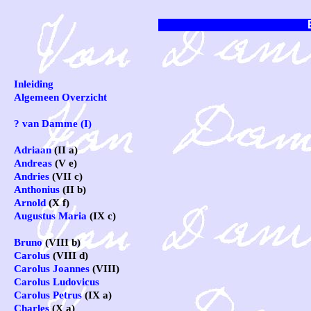
Inleiding
Algemeen Overzicht
? van Damme (I)
Adriaan
(II a)
Andreas
(V e)
Andries
(VII c)
Anthonius
(II b)
Arnold
(X f)
Augustus Maria
(IX c)
Bruno
(VIII b)
Carolus
(VIII d)
Carolus Joannes
(VIII)
Carolus Ludovicus
Carolus Petrus
(IX a)
Charles
(X a)