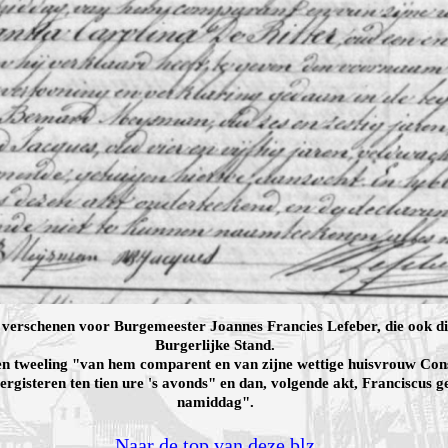
s verschenen voor Burgemeester Joannes Francies Lefeber, die ook d
Burgerlijke Stand.
n tweeling "van hem comparent en van zijne wettige huisvrouw Const
gisteren ten tien ure 's avonds" en dan, volgende akt, Franciscus ge
namiddag".
Naar de top van deze blz