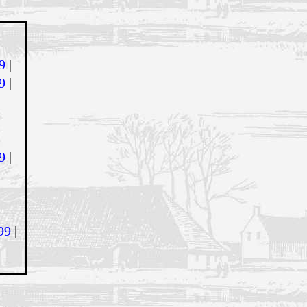
9
|
9
|
9
|
99
|