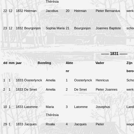
Thérèsia
22
12
1832
Heirman
Jacobus
20
Heirman
Pieter Bernardus
wer
23
12
1832
Bourgonjon
Sophia Maria
21
Bourgonjon
Joannes Baptiste
scho
——
1831
——
dd
mm
jaar
Boreling
Akte
Vader
Zijn
nr
bero
1
1
1833
Oosterlynck
Amelia
1
Oosterlynck
Henricus
Scho
2
1
1833
De Smet
Amelia
2
De Smet
Pieter Joannes
wer
10
1
1833
Latomme
Maria
3
Latomme
Josephus
Lan
Thérèsia
29
1
1833
Jacques
Rsalia
4
Jacques
Pieter
wag