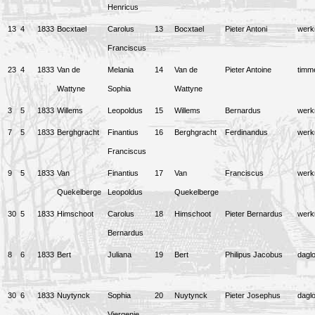
Henricus
13
4
1833
Bocxtael
Carolus
13
Bocxtael
Pieter Antoni
wer
Franciscus
23
4
1833
Van de
Melania
14
Van de
Pieter Antoine
timm
Wattyne
Sophia
Wattyne
3
5
1833
Willems
Leopoldus
15
Willems
Bernardus
wer
7
5
1833
Berghgracht
Finantius
16
Berghgracht
Ferdinandus
wer
Franciscus
9
5
1833
Van
Finantius
17
Van
Franciscus
wer
Quekelberge
Leopoldus
Quekelberge
30
5
1833
Himschoot
Carolus
18
Himschoot
Pieter Bernardus
wer
Bernardus
8
6
1833
Bert
Juliana
19
Bert
Philipus Jacobus
dagl
30
6
1833
Nuytynck
Sophia
20
Nuytynck
Pieter Josephus
dagl
Viergenie