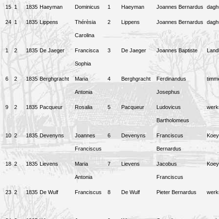
15
1
1835
Haeyman
Dominicus
1
Haeyman
Joannes Bernardus
dagh
24
1
1835
Lippens
Thérèsia
2
Lippens
Joannes Bernardus
dagh
Carolina
1
2
1835
De Jaeger
Francisca
3
De Jaeger
Joannes Baptiste
Land
Sophia
6
2
1835
Berghgracht
Maria
4
Berghgracht
Ferdinandus
timm
Antonia
Josephus
9
2
1835
Pacqueur
Rosalia
5
Pacqueur
Ludovicus
wer
Bartholomeus
10
2
1835
Devenyns
Joannes
6
Devenyns
Franciscus
Koey
Franciscus
Bernardus
18
2
1835
Lievens
Maria
7
Lievens
Jacobus
Koey
Antonia
Franciscus
23
2
1835
De Wulf
Franciscus
8
De Wulf
Pieter Bernardus
wer