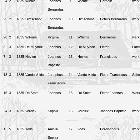
24
2
1835
Wieme
Joannes
9
Wieme
Cornelis
wer
Bernardus
25
2
1835
Himschoot
Joannes
10
Himschoot
Petrus Bernardus
wer
Bernardus
28
2
1835
Willems
Virginia
11
Willems
Bernardus
wer
3
3
1835
De Muynck
Jacobus
12
De Muynck
Pieter
Land
7
3
1835
Heylen
Joannes
13
Heylen
Franciscus
wer
Baptiste
13
3
1835
Vande Velde
Josephus
14
Vande Velde
Pieter Franciscus
Scho
Franciscus
15
3
1835
De Smet
Joannes
15
De Smet
Pieter Joannes
Wer
24
3
1835
Verdick
Sophia
16
Verdick
Joannes Baptiste
wer
1
5
1835
Jods
Amelia
17
Jods
Ferdinandus
wer
Sophia