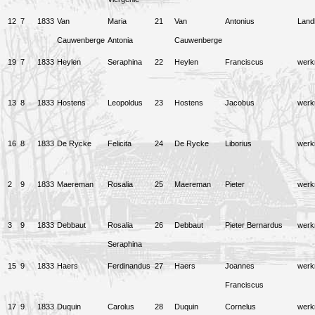
12
7
1833
Van
Maria
21
Van
Antonius
Land
Cauwenberge
Antonia
Cauwenberge
19
7
1833
Heylen
Seraphina
22
Heylen
Franciscus
wer
13
8
1833
Hostens
Leopoldus
23
Hostens
Jacobus
wer
16
8
1833
De Rycke
Felicita
24
De Rycke
Liborius
wer
2
9
1833
Maereman
Rosalia
25
Maereman
Pieter
wer
3
9
1833
Debbaut
Rosalia
26
Debbaut
Pieter Bernardus
wer
Seraphina
15
9
1833
Haers
Ferdinandus
27
Haers
Joannes
wer
Franciscus
17
9
1833
Duquin
Carolus
28
Duquin
Cornelus
wer