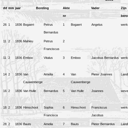
dd
mm
jaar
Boreling
Akte
Vader
Zijn
nr
bero
26
1
1836
Bogaert
Petrus
1
Bogaert
Angelus
wer
Bernardus
11
2
1836
Mahieu
Petrus
2
Franciscus
11
2
1836
Emboo
Vitalus
3
Emboo
Jacobus Bernardus
wer
14
2
1836
Van
Amelia
4
Van
Pieter Joannes
Land
Cauwenberge
Cauwenberge
16
2
1836
Van Hulle
Bernardus
5
Van Hulle
Joannes
weve
18
2
1836
Himschoot
Sophia
6
Himschoot
Franciscus
wer
Francisca
Jacobus
28
2
1836
Bauts
Amelia
7
Bauts
Pieter Bernardus
Land