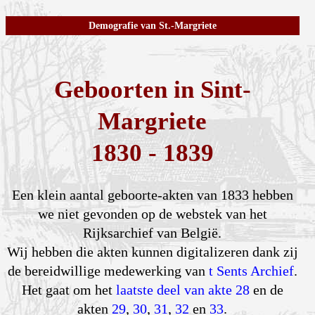
Demografie van St.-Margriete
Geboorten in Sint-
Margriete
1830 - 1839
Een klein aantal geboorte-akten van 1833 hebben
we niet gevonden op de webstek van het
Rijksarchief van België.
Wij hebben die akten kunnen digitalizeren dank zij
de bereidwillige medewerking van
t Sents Archief
.
Het gaat om het
laatste deel van akte 28
en de
akten
29
,
30
,
31
,
32
en
33
.