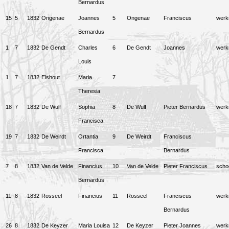
Bernardus
15
5
1832
Ongenae
Joannes
5
Ongenae
Franciscus
wer
Bernardus
1
7
1832
De Gendt
Charles
6
De Gendt
Joannes
wer
Louis
1
7
1832
Elshout
Maria
7
Theresia
18
7
1832
De Wulf
Sophia
8
De Wulf
Pieter Bernardus
wer
Francisca
19
7
1832
De Weirdt
Ortantia
9
De Weirdt
Franciscus
Francisca
Bernardus
7
8
1832
Van de Velde
Financius
10
Van de Velde
Pieter Franciscus
scho
Bernardus
11
8
1832
Rosseel
Financius
11
Rosseel
Franciscus
wer
Bernardus
26
8
1832
De Keyzer
Maria Louisa
12
De Keyzer
Pieter Joannes
wer