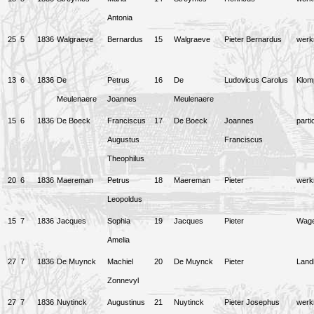
Antonia
25
5
1836
Walgraeve
Bernardus
15
Walgraeve
Pieter Bernardus
wer
13
6
1836
De
Petrus
16
De
Ludovicus Carolus
Klom
Meulenaere
Joannes
Meulenaere
15
6
1836
De Boeck
Franciscus
17
De Boeck
Joannes
parti
Augustus
Franciscus
Theophilus
20
6
1836
Maereman
Petrus
18
Maereman
Pieter
wer
Leopoldus
15
7
1836
Jacques
Sophia
19
Jacques
Pieter
Wag
Amelia
27
7
1836
De Muynck
Machiel
20
De Muynck
Pieter
Land
Zonnevyl
27
7
1836
Nuytinck
Augustinus
21
Nuytinck
Pieter Josephus
wer