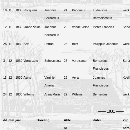
10
11
1830
Pacqueur
Joannes
24
Pacqueur
Ludovicus
wer
Bernardus
Bartholomeus
12
11
1830
Vande Velde
Jacobus
25
Vande Velde
Pieter Francies
Scho
Bernardus
25
11
1830
Bert
Petrus
26
Bert
Philippus Jacobus
wer
3
12
1830
Verstraete
Scholastica
27
Verstraete
Bernardus
Scha
Franciscus
11
12
1830
Aerts
Virginie
28
Aerts
Joannes
Koei
Amelia
Franciscus
24
12
1830
Willems
Anna Maria
29
Willems
Bernardus
wer
——
1831
——
dd
mm
jaar
Boreling
Akte
Vader
Zijn
nr
bero