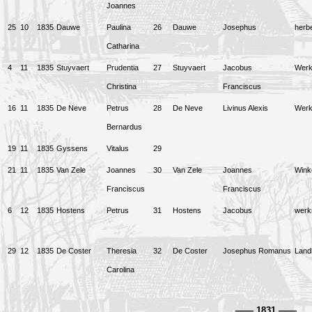
Joannes
25
10
1835
Dauwe
Paulina
26
Dauwe
Josephus
herbe
Catharina
4
11
1835
Stuyvaert
Prudentia
27
Stuyvaert
Jacobus
Wer
Christina
Franciscus
16
11
1835
De Neve
Petrus
28
De Neve
Livinus Alexis
Wer
Bernardus
19
11
1835
Gyssens
Vitalus
29
21
11
1835
Van Zele
Joannes
30
Van Zele
Joannes
Winke
Franciscus
Franciscus
6
12
1835
Hostens
Petrus
31
Hostens
Jacobus
wer
29
12
1835
De Coster
Theresia
32
De Coster
Josephus Romanus
Land
Carolina
——
1831
——