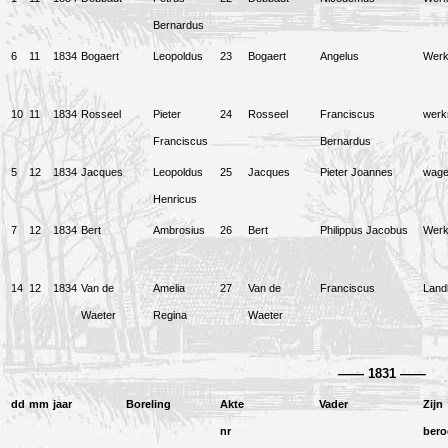
Bernardus
6
11
1834
Bogaert
Leopoldus
23
Bogaert
Angelus
Wer
10
11
1834
Rosseel
Pieter
24
Rosseel
Franciscus
wer
Franciscus
Bernardus
5
12
1834
Jacques
Leopoldus
25
Jacques
Pieter Joannes
wag
Henricus
7
12
1834
Bert
Ambrosius
26
Bert
Philippus Jacobus
Wer
14
12
1834
Van de
Amelia
27
Van de
Franciscus
Land
Waeter
Regina
Waeter
——
1831
——
dd
mm
jaar
Boreling
Akte
Vader
Zijn
nr
bero