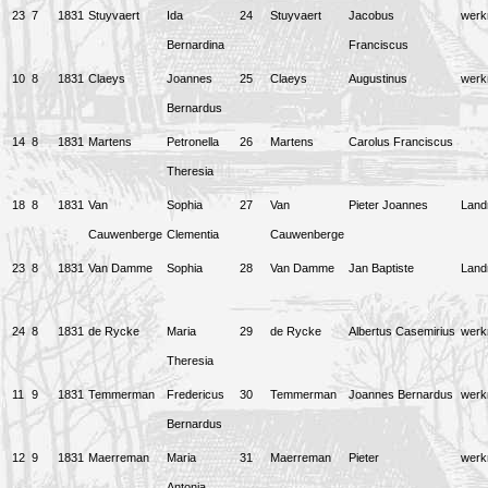
23
7
1831
Stuyvaert
Ida
24
Stuyvaert
Jacobus
wer
Bernardina
Franciscus
10
8
1831
Claeys
Joannes
25
Claeys
Augustinus
wer
Bernardus
14
8
1831
Martens
Petronella
26
Martens
Carolus Franciscus
Theresia
18
8
1831
Van
Sophia
27
Van
Pieter Joannes
Lan
Cauwenberge
Clementia
Cauwenberge
23
8
1831
Van Damme
Sophia
28
Van Damme
Jan Baptiste
Lan
24
8
1831
de Rycke
Maria
29
de Rycke
Albertus Casemirius
wer
Theresia
11
9
1831
Temmerman
Fredericus
30
Temmerman
Joannes Bernardus
wer
Bernardus
12
9
1831
Maerreman
Maria
31
Maerreman
Pieter
wer
Antonia