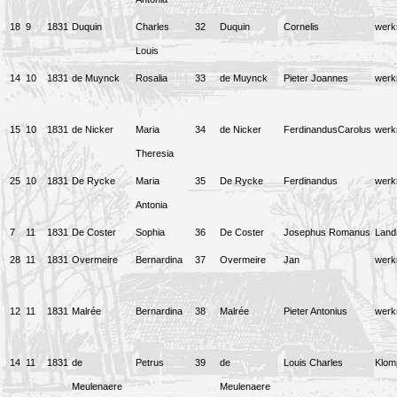
18
9
1831
Duquin
Charles
32
Duquin
Cornelis
wer
Louis
14
10
1831
de Muynck
Rosalia
33
de Muynck
Pieter Joannes
wer
15
10
1831
de Nicker
Maria
34
de Nicker
FerdinandusCarolus
wer
Theresia
25
10
1831
De Rycke
Maria
35
De Rycke
Ferdinandus
wer
Antonia
7
11
1831
De Coster
Sophia
36
De Coster
Josephus Romanus
Lan
28
11
1831
Overmeire
Bernardina
37
Overmeire
Jan
wer
12
11
1831
Malrée
Bernardina
38
Malrée
Pieter Antonius
wer
14
11
1831
de
Petrus
39
de
Louis Charles
Klom
Meulenaere
Meulenaere