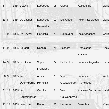
5
7
1835
Claeys
Leopoldus
18
Claeys
Augustinus
wer
11
8
1835
De Jaeger
Ludovicus
19
De Jaeger
Pieter Franciscus
wer
Bernardus
2
9
1835
De Keyzer
Hortentia
20
De Keyzer
Pieter Joannes
wer
14
9
1835
Bekaert
Rosalia
21
Bekaert
Franciscus
Koey
Adrianus
14
9
1835
De Decker
Sophia
22
De Decker
Joannes Augustinus
mets
Francisca
30
9
1835
Van
Amelia
23
Van
Joannes
Winke
Quekelberge
Hortentia
Quekelberge
Franciscus
5
10
1835
Van
Carolus
24
Van
Antonius Bernardus
Land
Cauwenberge
Cauwenberge
12
10
1835
Latomme
Pieter
25
Latomme
Josephus
Koey