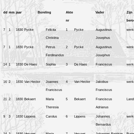
dd
mm
jaar
Boreling
Akte
Vader
Zijn
nr
bero
7
1
1830
Pycke
Felicita
1
Pycke
Augustinus
wer
Christina
Josephus
7
1
1830
Pycke
Petrus
2
Pycke
Augustinus
wer
Ferdinandus
Josephus
14
1
1830
De Haes
Sophia
3
De Haes
Franciscus
wer
16
2
1830
Van Hecke
Joannes
4
Van Hecke
Jakobus
wer
Franciscus
Franciscus
21
2
1830
Bekaert
Maria
5
Bekaert
Franciscus
Lan
Theresia
Adrianus
9
3
1830
Lippens
Carolus
6
Lippens
Johannes
wer
Bernardus
14
3
1830
Vervaet
Maria
7
Vervaet
Johannes Baptiste
Burg