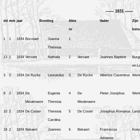
——
1831
——
dd
mm
jaar
Boreling
Akte
Vader
Zijn
nr
bero
1
1
1834
Bocxtael
Joanna
1
Theresia
13
1
1834
Vervaet
Nathalia
2
Vervaet
Joannes Baptiste
Burg
en L
3
2
1834
De Rycke
Leonardus
3
De Rycke
Albertus Casemirus
Wer
8
2
1834
De
Eugenia
4
De
Pieter Josephus
Wer
Meulenaere
Theresia
Meulenaere
10
2
1834
De Coster
Theresia
5
De Coster
Josephus Romanus
Lan
Carolina
18
2
1834
Bekaert
Joannes
6
Bekaert
Franciscus
Koey
Adrianus