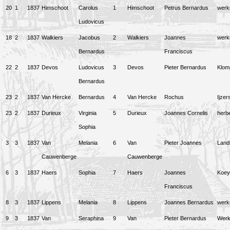
20
1
1837
Himschoot
Carolus
1
Himschoot
Petrus Bernardus
wer
Ludovicus
18
2
1837
Walkiers
Jacobus
2
Walkiers
Joannes
wer
Bernardus
Franciscus
22
2
1837
Devos
Ludovicus
3
Devos
Pieter Bernardus
Klom
Bernardus
23
2
1837
Van Hercke
Bernardus
4
Van Hercke
Rochus
Ijzer
23
2
1837
Durieux
Virginia
5
Durieux
Joannes Cornelis
herbe
Sophia
3
3
1837
Van
Melania
6
Van
Pieter Joannes
Land
Cauwenberge
Cauwenberge
6
3
1837
Haers
Sophia
7
Haers
Joannes
Koey
Franciscus
8
3
1837
Lippens
Melania
8
Lippens
Joannes Bernardus
wer
9
3
1837
Van
Seraphina
9
Van
Pieter Bernardus
Wer