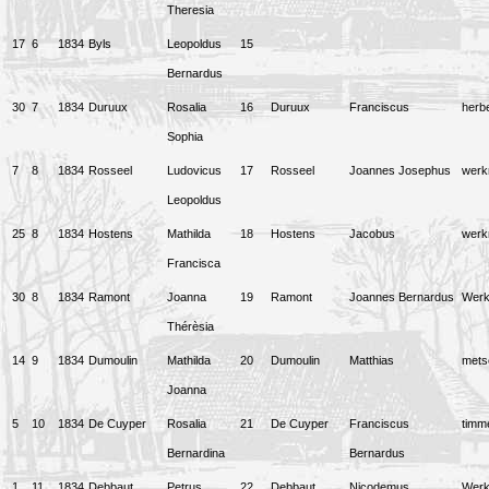
Theresia
17
6
1834
Byls
Leopoldus
15
Bernardus
30
7
1834
Duruux
Rosalia
16
Duruux
Franciscus
herbe
Sophia
7
8
1834
Rosseel
Ludovicus
17
Rosseel
Joannes Josephus
wer
Leopoldus
25
8
1834
Hostens
Mathilda
18
Hostens
Jacobus
wer
Francisca
30
8
1834
Ramont
Joanna
19
Ramont
Joannes Bernardus
Wer
Thérèsia
14
9
1834
Dumoulin
Mathilda
20
Dumoulin
Matthias
mets
Joanna
5
10
1834
De Cuyper
Rosalia
21
De Cuyper
Franciscus
timm
Bernardina
Bernardus
1
11
1834
Debbaut
Petrus
22
Debbaut
Nicodemus
Wer