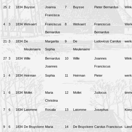
25
2
1834
Buysse
Joanna
7
Buysse
Pieter Bernardus
Winke
Francisca
4
3
1834
Welvaert
Franciscus
8
Welvaert
Franciscus
Wer
Bernardus
Bernardus
21
3
1834
De
Margarita
9
De
Ludovicus Carolus
wer
Meulenaere
Sophia
Meulenaere
27
3
1834
Wille
Bernardus
10
Wille
Joannes
Winke
Joannes
Franciscus
1
4
1834
Heirman
Sophia
11
Heirman
Pieter
wer
1
6
1834
Mollet
Maria
12
Mollet
Judocus
timm
Christina
7
6
1834
Latomme
Rosalia
13
Latomme
Josephus
Koey
9
6
1834
De Bruyckere
Maria
14
De Bruyckere
Carolus Franciscus
Land