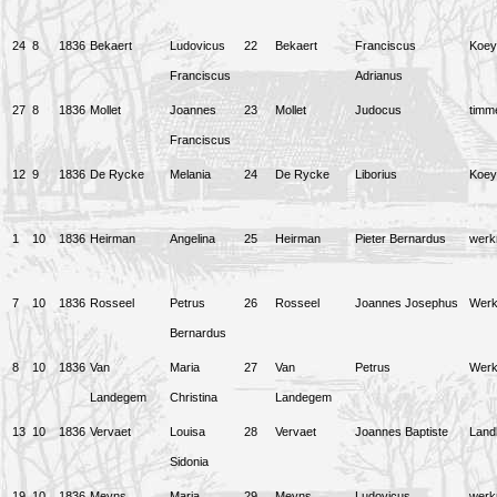
24
8
1836
Bekaert
Ludovicus
22
Bekaert
Franciscus
Koey
Franciscus
Adrianus
27
8
1836
Mollet
Joannes
23
Mollet
Judocus
timm
Franciscus
12
9
1836
De Rycke
Melania
24
De Rycke
Liborius
Koey
1
10
1836
Heirman
Angelina
25
Heirman
Pieter Bernardus
wer
7
10
1836
Rosseel
Petrus
26
Rosseel
Joannes Josephus
Wer
Bernardus
8
10
1836
Van
Maria
27
Van
Petrus
Wer
Landegem
Christina
Landegem
13
10
1836
Vervaet
Louisa
28
Vervaet
Joannes Baptiste
Land
Sidonia
19
10
1836
Meyns
Maria
29
Meyns
Ludovicus
wer