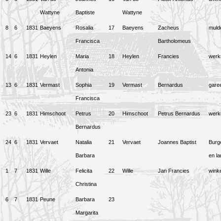
Wattyne
Baptiste
Wattyne
8
6
1831
Baeyens
Rosalia
17
Baeyens
Zacheus
muld
Francisca
Bartholomeus
14
6
1831
Heylen
Maria
18
Heylen
Francies
wer
Antonia
13
6
1831
Vermast
Sophia
19
Vermast
Bernardus
gare
Francisca
23
6
1831
Himschoot
Petrus
20
Himschoot
Petrus Bernardus
wer
Bernardus
24
6
1831
Vervaet
Natalia
21
Vervaet
Joannes Baptist
Burg
Barbara
en l
1
7
1831
Wille
Felicita
22
Wille
Jan Francies
winke
Christina
6
7
1831
Peune
Barbara
23
Margarita