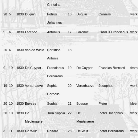
Christina
28
5
1830
Duquin
Petrus
16
Duquin
Cornelis
wer
Johannes
9
6
1830
Larenoe
Antonius
17
Larenoe
Carolus Franciscus
wer
20
6
1830
Van de Wiele
Christina
18
Antonia
9
10
1830
De Cuyper
Franciscus
19
De Cuyper
Francies Bernard
timm
Bernardus
19
10
1830
Verschaeve
Sophia
20
Verschaeve
Josephus
wer
Cornelia
20
10
1830
Buysse
Sophia
21
Buysse
Pieter
klee
30
10
1830
De
Julia Sophia
22
De
Pieter Josephus
wer
Meulenaere
Meulenaere
8
11
1830
De Wulf
Rosalia
23
De Wulf
Pieter Bernardus
wer