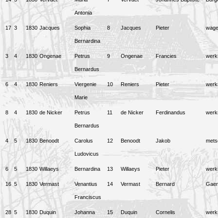
Antonia
17
3
1830
Jacques
Sophia
8
Jacques
Pieter
wag
Bernardina
3
4
1830
Ongenae
Petrus
9
Ongenae
Francies
wer
Bernardus
6
4
1830
Reniers
Viergenie
10
Reniers
Pieter
wer
Marie
8
4
1830
de Nicker
Petrus
11
de Nicker
Ferdinandus
wer
Bernardus
4
5
1830
Benoodt
Carolus
12
Benoodt
Jakob
mets
Ludovicus
6
5
1830
Willaeys
Bernardina
13
Willaeys
Pieter
wer
16
5
1830
Vermast
Venantius
14
Vermast
Bernard
Gaer
Franciscus
28
5
1830
Duquin
Johanna
15
Duquin
Cornelis
wer