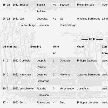
15
12
1831
Buysse
Sophia
40
Buysse
Pieter Bernard
klee
Antonia
26
12
1831
Van
Ludovica
41
Van
Antonius Bernardus
Lan
Cauwenberge
Francisca
Cauwenberge
——
1831
——
dd
mm
jaar
Boreling
Akte
Vader
Zijn
nr
bero
5
1
1832
Goethals
Leopold
1
Goethals
Philippe Jacobus
waeg
Philippe
24
2
1832
Haeyman
Joannes
2
Haeyman
Joannes Bernardus
wer
Bernardus
10
3
1832
Verschaeve
Rosalia
3
Verschaeve
Josephus
wer
Francisca
17
4
1832
Bert
Franciscus
4
Bert
Philippus Jacobus
wer