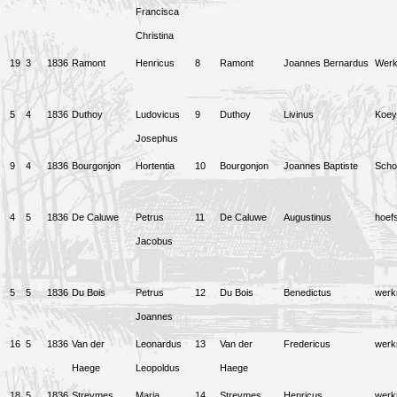
Francisca
Christina
19
3
1836
Ramont
Henricus
8
Ramont
Joannes Bernardus
Wer
5
4
1836
Duthoy
Ludovicus
9
Duthoy
Livinus
Koey
Josephus
9
4
1836
Bourgonjon
Hortentia
10
Bourgonjon
Joannes Baptiste
Scho
4
5
1836
De Caluwe
Petrus
11
De Caluwe
Augustinus
hoef
Jacobus
5
5
1836
Du Bois
Petrus
12
Du Bois
Benedictus
wer
Joannes
16
5
1836
Van der
Leonardus
13
Van der
Fredericus
wer
Haege
Leopoldus
Haege
18
5
1836
Streymes
Maria
14
Streymes
Henricus
wer