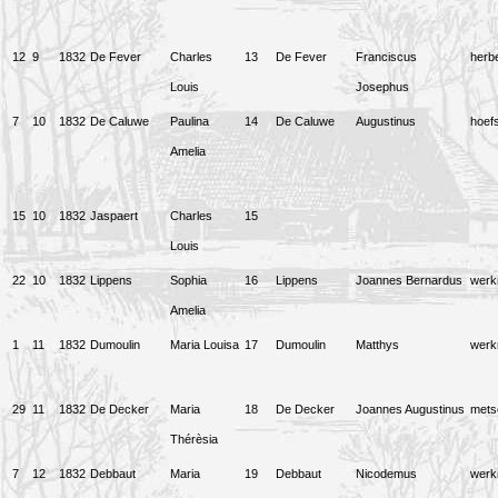
12
9
1832
De Fever
Charles
13
De Fever
Franciscus
herbe
Louis
Josephus
7
10
1832
De Caluwe
Paulina
14
De Caluwe
Augustinus
hoef
Amelia
15
10
1832
Jaspaert
Charles
15
Louis
22
10
1832
Lippens
Sophia
16
Lippens
Joannes Bernardus
wer
Amelia
1
11
1832
Dumoulin
Maria Louisa
17
Dumoulin
Matthys
wer
29
11
1832
De Decker
Maria
18
De Decker
Joannes Augustinus
mets
Thérèsia
7
12
1832
Debbaut
Maria
19
Debbaut
Nicodemus
wer