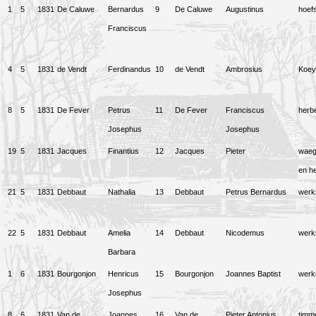
1
5
1831
De Caluwe
Bernardus
9
De Caluwe
Augustinus
hoef
Franciscus
4
5
1831
de Vendt
Ferdinandus
10
de Vendt
Ambrosius
Koey
8
5
1831
De Fever
Petrus
11
De Fever
Franciscus
herbe
Josephus
Josephus
19
5
1831
Jacques
Finantius
12
Jacques
Pieter
waeg
en he
21
5
1831
Debbaut
Nathalia
13
Debbaut
Petrus Bernardus
wer
22
5
1831
Debbaut
Amelia
14
Debbaut
Nicodemus
wer
Barbara
1
6
1831
Bourgonjon
Henricus
15
Bourgonjon
Joannes Baptist
wer
Josephus
8
6
1831
Van de
Joannes
16
Van de
Pieter Antonius
timm