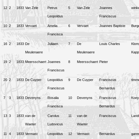
12
2
1833
Van Zele
Petrus
5
Van Zele
Joannes
winke
Leopoldus
Franciscus
10
2
1833
Vervaet
Amelia
6
Vervaet
Joannes Baptiste
Burg
Francisca
16
2
1833
De
Juliaen
7
De
Louis Charles
Klom
Meulenaere
Meulenaere
Kapp
19
2
1833
Meersschaert
Joannes
8
Meersschaert
Pieter
Franciscus
20
2
1833
De Cuyper
Leopoldus
9
De Cuyper
Franciscus
timm
Franciscus
Bernardus
7
3
1833
Devenyns
Rosalia
10
Devenyns
Franciscus
Koey
Francisca
Bernardus
13
3
1833
van de
Carolus
11
van de
Franciscus
Lan
Waeter
Ludovicus
Waeter
11
4
1833
Vermast
Leopoldus
12
Vermast
Bernardus
gare