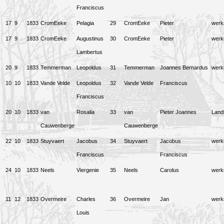
Franciscus
17
9
1833
CromEeke
Pelagia
29
CromEeke
Pieter
wer
17
9
1833
CromEeke
Augustinus
30
CromEeke
Pieter
wer
Lambertus
20
9
1833
Temmerman
Leopoldus
31
Temmerman
Joannes Bernardus
wer
10
10
1833
Vande Velde
Leopoldus
32
Vande Velde
Franciscus
Franciscus
20
10
1833
van
Rosalia
33
van
Pieter Joannes
Land
Cauwenberge
Cauwenberge
22
10
1833
Stuyvaert
Jacobus
34
Stuyvaert
Jacobus
wer
Franciscus
Franciscus
24
10
1833
Neels
Viergenie
35
Neels
Carolus
wer
11
12
1833
Overmeire
Charles
36
Overmeire
Jan
wer
Louis