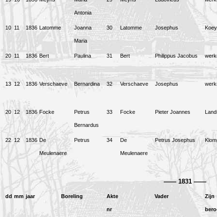
Antonia
10
11
1836
Latomme
Joanna
30
Latomme
Josephus
Koey
Maria
20
11
1836
Bert
Paulina
31
Bert
Philippus Jacobus
wer
13
12
1836
Verschaeve
Bernardina
32
Verschaeve
Josephus
wer
20
12
1836
Focke
Petrus
33
Focke
Pieter Joannes
Lan
Bernardus
22
12
1836
De
Petrus
34
De
Petrus Josephus
Klom
Meulenaere
Meulenaere
——
1831
——
dd
mm
jaar
Boreling
Akte
Vader
Zijn
nr
bero