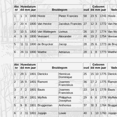
Akt
Huwdatum
Geboren
nr
dd mm jaar
Bruidegom
oud
dd mm jaar
Vad
1
1
3
1800
Hoste
Pieter Francies
58
23
5
1741
Hoste
2
20
4
1800
Van Hecke
Jacobus Francies
27
12
3
1772
Van H
3
10
5
1800
Van Wattegem
Livinus
26
15
7
1774
Van Wa
4
9
6
1800
Veesaert
Alexander
46
19
2
1754
Veesae
5
11
11
1800
de Bruycker
Jacop
28
25
6
1773
de Bru
6
26
11
1800
Watthe
Adrianus
28
1
8
1773
Watthe
Akt
Huwdatum
Geboren
nr
dd mm jaar
Bruidegom
oud
dd mm jaar
Vad
1
29
1
1801
Dierickx
Henricus
25
15
10
1775
Dierick
Dominique
2
16
9
1801
Ramont
Joannes
36
27
2
1775
Ramon
Franciskus
3
7
2
1801
Bauts
Joannes
23
14
1
1778
Bauts
Franciskus
4
29
4
1801
Wyffels
Philipphus
29
6
6
1778
Wyffel
Josephus
5
9
8
1801
Bruggeman
Anthonius
37
30
3
1764
Brugg
6
2
11
1801
Joppijn
Lowie
40
1
10
1760
Joppijn