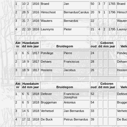
1
10
2
1816
Braed
Jan
50
3
7
1765
Braed
2
28
5
1816
Himschoot
BernardusCarolus
20
9
1
1796
Himsch
3
31
7
1816
Wauters
Bernardus
22
Wauter
4
22
10
1816
Laureyns
Pieter
21
4
2
1795
Laurey
Akt
Huwdatum
Geboren
nr
dd mm jaar
Bruidegom
oud
dd mm jaar
Vad
1
6
5
1817
Potvliege
Pierre
24
Potvlie
2
18
9
1817
Dehaes
Franciscus
28
Dehae
3
18
9
1817
Hostens
Jacobus
26
Hosten
Akt
Huwdatum
Geboren
nr
dd mm jaar
Bruidegom
oud
dd mm jaar
Vad
1
6
5
1818
Defever
Franciscus
52
Defeve
Josephus
2
6
5
1818
Bruggeman
Antonius
54
Brugg
3
14
5
1818
Verhetsel
Jan Bernardus
33
Verhets
4
17
11
1818
De Buck
Petrus Bernardus
39
De Bu