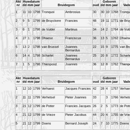
Akt
Huwdatum
Geboren
nr
dd mm jaar
Bruidegom
oud
dd mm jaar
Vad
1
11
10
1798
Tronquoi
Ambrosius
30
30
10
1768
Tronqu
2
9
5
1799
de Bruyckere
Francies
48
19
11
1771
de Bru
3
6
1
1798
de Vulder
Martinus
34
14
2
1764
de Vul
4
27
1
1798
Dhaese
Franciscus
36
13
5
1762
Dhaes
5
13
2
1798
van Brussel
Joannes
22
15
9
1775
van Br
Bernardus
6
14
4
1798
Scharlet
Joannes
25
20
8
1772
Scharle
Bernardus
7
1
5
1798
Thienpond
Joannes
36
12
8
1762
Thienp
Akt
Huwdatum
Geboren
nr
dd mm jaar
Bruidegom
oud
dd mm jaar
Vad
1
12
10
1799
Verhaest
Jacques Francies
42
28
4
1757
Verhae
2
11
11
1799
Verhetsel
Pieter Joannes
33
3
1766
Verhets
3
21
12
1799
de Potter
Francies Jacques
26
2
5
1773
de Pott
4
21
12
1799
de Vrieze
Pieter Jacobus
44
20
4
1755
de Vri
5
21
12
1799
Doens
Bernard Joseph
24
7
10
1775
Doens