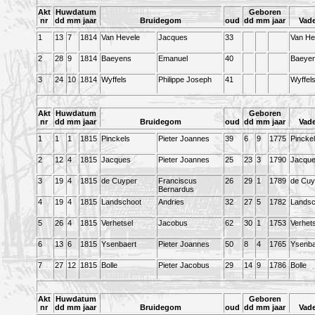
Akt
Huwdatum
Geboren
nr
dd mm jaar
Bruidegom
oud
dd mm jaar
Vad
1
13
7
1814
Van Hevele
Jacques
33
Van He
2
28
9
1814
Baeyens
Emanuel
40
Baeye
3
24
10
1814
Wyffels
Philippe Joseph
41
Wyffel
Akt
Huwdatum
Geboren
nr
dd mm jaar
Bruidegom
oud
dd mm jaar
Vad
1
1
1
1815
Pinckels
Pieter Joannes
39
6
9
1775
Pincke
2
12
4
1815
Jacques
Pieter Joannes
25
23
3
1790
Jacqu
3
19
4
1815
de Cuyper
Franciscus
26
29
1
1789
de Cuy
Bernardus
4
19
4
1815
Landschoot
Andries
32
27
5
1782
Landsc
5
26
4
1815
Verhetsel
Jacobus
62
30
1
1753
Verhets
6
13
6
1815
Ysenbaert
Pieter Joannes
50
8
4
1765
Ysenba
7
27
12
1815
Bolle
Pieter Jacobus
29
14
9
1786
Bolle
Akt
Huwdatum
Geboren
nr
dd mm jaar
Bruidegom
oud
dd mm jaar
Vad