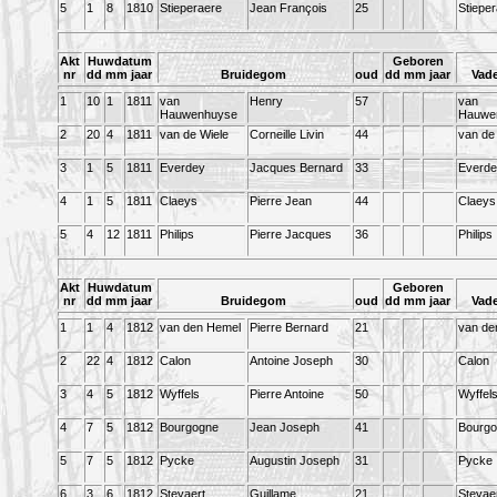
5
1
8
1810
Stieperaere
Jean François
25
Stiepe
Akt
Huwdatum
Geboren
nr
dd mm jaar
Bruidegom
oud
dd mm jaar
Vad
1
10
1
1811
van
Henry
57
van
Hauwenhuyse
Hauwe
2
20
4
1811
van de Wiele
Corneille Livin
44
van de
3
1
5
1811
Everdey
Jacques Bernard
33
Everde
4
1
5
1811
Claeys
Pierre Jean
44
Claeys
5
4
12
1811
Philips
Pierre Jacques
36
Philips
Akt
Huwdatum
Geboren
nr
dd mm jaar
Bruidegom
oud
dd mm jaar
Vad
1
1
4
1812
van den Hemel
Pierre Bernard
21
van de
2
22
4
1812
Calon
Antoine Joseph
30
Calon
3
4
5
1812
Wyffels
Pierre Antoine
50
Wyffel
4
7
5
1812
Bourgogne
Jean Joseph
41
Bourg
5
7
5
1812
Pycke
Augustin Joseph
31
Pycke
6
3
6
1812
Steyaert
Guillame
21
Steyae