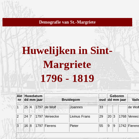
Demografie van St.-Margriete
Huwelijken in Sint-
Margriete
1796 - 1819
Akt
Huwdatum
Geboren
nr
dd mm jaar
Bruidegom
oud
dd mm jaar
Vad
1
25
4
1797
de Wolf
Joannes
33
de Wol
2
24
7
1797
Vereecke
Livinus Frans
29
20
3
1768
Vereec
3
16
8
1797
Fierens
Pieter
55
9
9
1742
Fieren