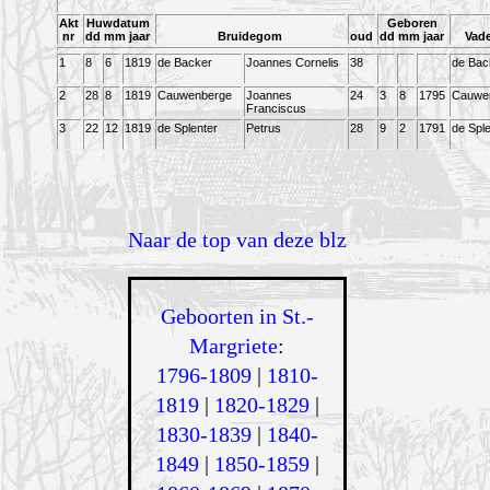
Akt
Huwdatum
Geboren
nr
dd mm jaar
Bruidegom
oud
dd mm jaar
Vad
1
8
6
1819
de Backer
Joannes Cornelis
38
de Bac
2
28
8
1819
Cauwenberge
Joannes
24
3
8
1795
Cauwe
Franciscus
3
22
12
1819
de Splenter
Petrus
28
9
2
1791
de Sple
Naar de top van deze blz
Geboorten in St.-
Margriete
:
1796-1809
|
1810-
1819
|
1820-1829
|
1830-1839
|
1840-
1849
|
1850-1859
|