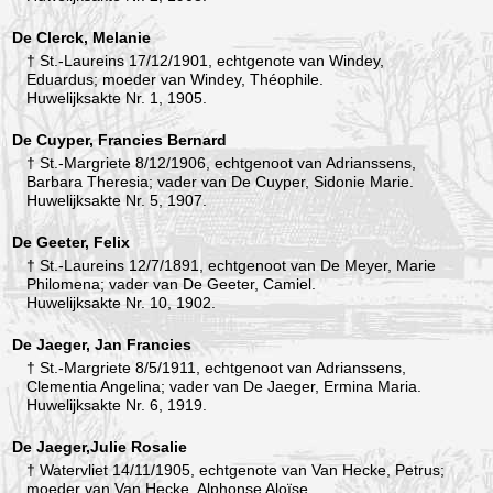
De Clerck, Melanie
† St.-Laureins 17/12/1901, echtgenote van Windey,
Eduardus; moeder van Windey, Théophile.
Huwelijksakte Nr. 1, 1905.
De Cuyper, Francies Bernard
† St.-Margriete 8/12/1906, echtgenoot van Adrianssens,
Barbara Theresia; vader van De Cuyper, Sidonie Marie.
Huwelijksakte Nr. 5, 1907.
De Geeter, Felix
† St.-Laureins 12/7/1891, echtgenoot van De Meyer, Marie
Philomena; vader van De Geeter, Camiel.
Huwelijksakte Nr. 10, 1902.
De Jaeger, Jan Francies
† St.-Margriete 8/5/1911, echtgenoot van Adrianssens,
Clementia Angelina; vader van De Jaeger, Ermina Maria.
Huwelijksakte Nr. 6, 1919.
De Jaeger,Julie Rosalie
† Watervliet 14/11/1905, echtgenote van Van Hecke, Petrus;
moeder van Van Hecke, Alphonse Aloïse.