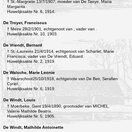
† St.-Margriete 13/7/1907; moeder van De Taeye, Maria
Margarita.
Huwelijksakte Nr. 6, 1914.
De Troyer, Franciscus
† Meire 28/2/1901, echtgenoot van ; vader van .
Huwelijksakte Nr. 10, 1903.
De Vriendt, Bernard
† St.-Laureins 21/4/1914, echtgenoot van Scharlet, Marie
Francisca; vader van De Vriendt, Eduard.
Huwelijksakte Nr. 2, 1919.
De Walsche, Marie Leonie
† Waarschoot25/10/1918, echtgenote van De Beir, Serafien
Cyriel.
Huwelijksakte Nr. 6, 1919.
De Windt, Louis
† Moerbeke, Gent 19/4/1890, grootvader van MICHEL,
Valerie Mathilde Beatrix.
Huwelijksakte Nr. 5, 1905.
De Windt, Mathilde Antoinette