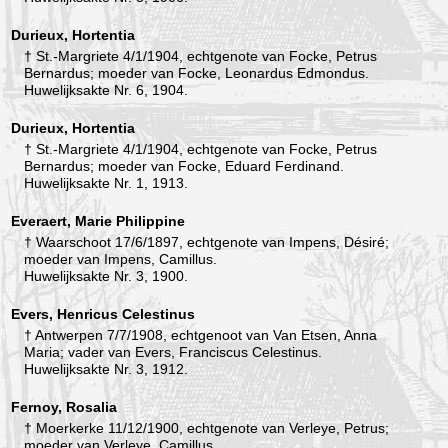
Durieux, Hortentia
† St.-Margriete 4/1/1904, echtgenote van Focke, Petrus
Bernardus; moeder van Focke, Leonardus Edmondus.
Huwelijksakte Nr. 6, 1904.
Durieux, Hortentia
† St.-Margriete 4/1/1904, echtgenote van Focke, Petrus
Bernardus; moeder van Focke, Eduard Ferdinand.
Huwelijksakte Nr. 1, 1913.
Everaert, Marie Philippine
† Waarschoot 17/6/1897, echtgenote van Impens, Désiré;
moeder van Impens, Camillus.
Huwelijksakte Nr. 3, 1900.
Evers, Henricus Celestinus
† Antwerpen 7/7/1908, echtgenoot van Van Etsen, Anna
Maria; vader van Evers, Franciscus Celestinus.
Huwelijksakte Nr. 3, 1912.
Fernoy, Rosalia
† Moerkerke 11/12/1900, echtgenote van Verleye, Petrus;
moeder van Verleye, Camillus.