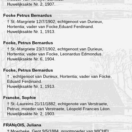
Huwelijksakte Nr. 2, 1907.
Focke Petrus Bernardus
† St.-Margriete 12/7/1902, echtgenoot van Durieux,
Hortentia; vader van Focke,Eduard Ferdinand.
Huwelijksakte Nr. 1, 1913.
Focke, Petrus Bernardus
† St.-Margriete 23/7/1902, echtgenoot van Durieux,
Hortentia; vader van Focke, Leonardus Edmondus.
Huwelijksakte Nr. 6, 1904.
Focke, Petrus Bernardus
† , echtgenoot van Durieux, Hortentia; vader van Focke,
Eduard Ferdinand.
Huwelijksakte Nr. 1, 1913.
Francke, Sophie
† St.-Laureins 21/11/1882, echtgenote van Verstraete,
Petrus; moeder van Verstraete, Léopold Francies Léon.
Huwelijksakte Nr. 2, 1903.
FRANçOIS, Juliana
† Moerbeke, Gent 9/5/1884, grootmoeder van MICHEL,