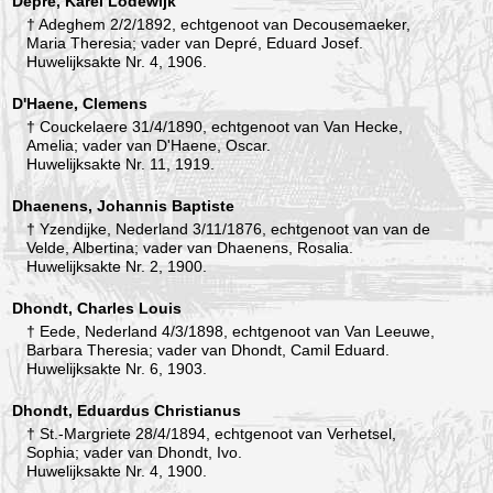
Depré, Karel Lodewijk
† Adeghem 2/2/1892, echtgenoot van Decousemaeker,
Maria Theresia; vader van Depré, Eduard Josef.
Huwelijksakte Nr. 4, 1906.
D'Haene, Clemens
† Couckelaere 31/4/1890, echtgenoot van Van Hecke,
Amelia; vader van D'Haene, Oscar.
Huwelijksakte Nr. 11, 1919.
Dhaenens, Johannis Baptiste
† Yzendijke, Nederland 3/11/1876, echtgenoot van van de
Velde, Albertina; vader van Dhaenens, Rosalia.
Huwelijksakte Nr. 2, 1900.
Dhondt, Charles Louis
† Eede, Nederland 4/3/1898, echtgenoot van Van Leeuwe,
Barbara Theresia; vader van Dhondt, Camil Eduard.
Huwelijksakte Nr. 6, 1903.
Dhondt, Eduardus Christianus
† St.-Margriete 28/4/1894, echtgenoot van Verhetsel,
Sophia; vader van Dhondt, Ivo.
Huwelijksakte Nr. 4, 1900.