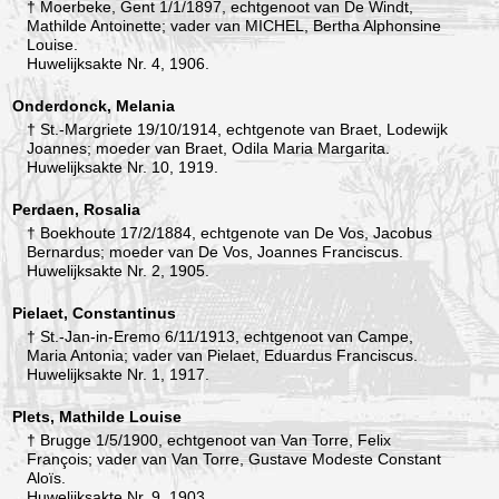
† Moerbeke, Gent 1/1/1897, echtgenoot van De Windt,
Mathilde Antoinette; vader van MICHEL, Bertha Alphonsine
Louise.
Huwelijksakte Nr. 4, 1906.
Onderdonck, Melania
† St.-Margriete 19/10/1914, echtgenote van Braet, Lodewijk
Joannes; moeder van Braet, Odila Maria Margarita.
Huwelijksakte Nr. 10, 1919.
Perdaen, Rosalia
† Boekhoute 17/2/1884, echtgenote van De Vos, Jacobus
Bernardus; moeder van De Vos, Joannes Franciscus.
Huwelijksakte Nr. 2, 1905.
Pielaet, Constantinus
† St.-Jan-in-Eremo 6/11/1913, echtgenoot van Campe,
Maria Antonia; vader van Pielaet, Eduardus Franciscus.
Huwelijksakte Nr. 1, 1917.
Plets, Mathilde Louise
† Brugge 1/5/1900, echtgenoot van Van Torre, Felix
François; vader van Van Torre, Gustave Modeste Constant
Aloïs.
Huwelijksakte Nr. 9, 1903.