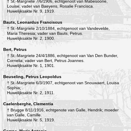
† St.-Margriete 7/6/1906, echtgenoot van Mabesoone,
Louise; vader van Baeyens, Rosalie Francisca.
Huwelijksakte Nr. 9, 1919.
Bauts, Leonardus Franciscus
† St.-Margriete 2/10/1884, echtgenoot van Vandevelde,
Maria Theresia; vader van Bauts, Petrus.
Huwelijksakte Nr. 2, 1900.
Bert, Petrus
† St.-Margriete 24/4/1886, echtgenoot van Van Den Bunder,
Cornelia; vader van Bert, Petrus Joannes.
Huwelijksakte Nr. 1, 1901.
Beuseling, Petrus Leopoldus
† St.-Margriete 6/3/1907, echtgenoot van Snouwaert, Louisa
Sophia; .
Huwelijksakte Nr. 2, 1911.
Caelenberghe, Clementia
† Brugge 8/11/1916, echtgenote van Galle, Hendrik; moeder
van Galle, Camille.
Huwelijksakte Nr. 5, 1919.
Campe, Maria Antonia