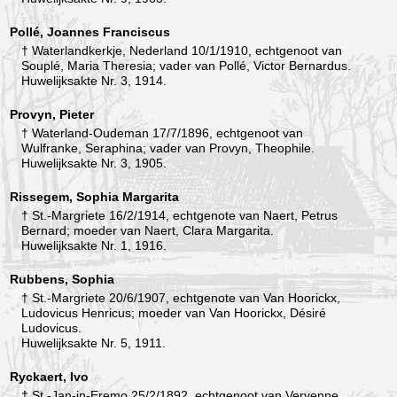
Pollé, Joannes Franciscus
† Waterlandkerkje, Nederland 10/1/1910, echtgenoot van
Souplé, Maria Theresia; vader van Pollé, Victor Bernardus.
Huwelijksakte Nr. 3, 1914.
Provyn, Pieter
† Waterland-Oudeman 17/7/1896, echtgenoot van
Wulfranke, Seraphina; vader van Provyn, Theophile.
Huwelijksakte Nr. 3, 1905.
Rissegem, Sophia Margarita
† St.-Margriete 16/2/1914, echtgenote van Naert, Petrus
Bernard; moeder van Naert, Clara Margarita.
Huwelijksakte Nr. 1, 1916.
Rubbens, Sophia
† St.-Margriete 20/6/1907, echtgenote van Van Hoorickx,
Ludovicus Henricus; moeder van Van Hoorickx, Désiré
Ludovicus.
Huwelijksakte Nr. 5, 1911.
Ryckaert, Ivo
† St.-Jan-in-Eremo 25/2/1892, echtgenoot van Vervenne,