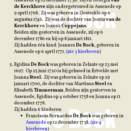
Assenede op 12 december 1738. Hij en Georgia
van
de Kerckhove
zijn ondergetrouwd in Assenede op
9 april 1768. Zij was geboren in Oosteeklo op 6
augustus 1746. Zij was de dochter van Jooris
van de
Kerckhove
en Joanna
Coppejans
.
Beiden zijn gestorven in Assenede, zij op 6
december 1786 en hij op 8 januari 1811.
Zij hadden één kind: Joannes
De Bock
, geboren in
Assenede op 6 april 1771. (
zie 3 hierboven
)
E
gidius
De Bock
was geboren in Zelzate op 23 mei
1697. Op 25 juni 1720 is hij gehuwd in Ertvelde met
Joanna
Steel
. Zij was geboren in Zelzate op 29
januari 1700, de dochter van Martinus
Steel
en
Elisabeth
Timmerman
. Beiden zijn gestorven in
Assenede, Egidius op 4 october 1758 en Joanna op 11
december 1778.
Zij hadden 6 kinderen:
Franciscus Bernardus
De Bock
was geboren in
Assenede
op 12 december 1738. (
zie 4
hierboven
)