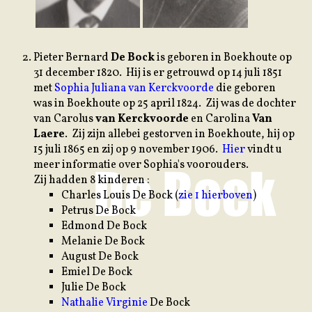
P
ieter Bernard
De Bock
is geboren in Boekhoute op
31 december 1820. Hij is er getrouwd op 14 juli 1851
met
Sophia Juliana van Kerckvoorde
die geboren
was in Boekhoute op 25 april 1824. Zij was de dochter
van Carolus
van Kerckvoorde
en Carolina
Van
Laere
. Zij zijn allebei gestorven in Boekhoute, hij op
15 juli 1865 en zij op 9 november 1906.
Hier
vindt u
meer informatie over Sophia's voorouders.
Zij hadden 8 kinderen :
Charles Louis De Bock (
zie 1 hierboven
)
Petrus De Bock
Edmond De Bock
Melanie De Bock
August De Bock
Emiel De Bock
Julie De Bock
Nathalie Virginie
De Bock