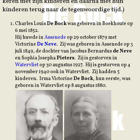
keren met zijn kinderen en daarna met hun
kinderen terug naar de tegenwoordige tijd.)
C
harles Louis
De Bock
was geboren in Boekhoute op
6 mei 1852.
Hij huwde in
Assenede
op 29 october 1879 met
Victorine
De Neve
. Zij was geboren in Assenede op 3
juli 1849, de dochter van Jacobus Bernardus
de Neve
en Sophia Josepha
Pieters
. Zij is gestorven in
Watervliet
op 30 augustus 1927. Hij is gestorven op 4
november 1940 ook in Watervliet. Zij hadden 5
kinderen. Irma Victorine
De Bock
, hun eerste, was
geboren in Watervliet op 8 augustus 1880.