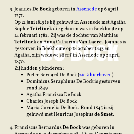
J
oannes
De Bock
geboren in
Assenede
op 6 april
1771.
Op 21 juni 1815 is hij gehuwd in Assenede met Agatha
Sophie
Teirlinck
die geboren was in Boekhoute op
14 februari 1782. Zij was de dochter van Matthias
Teirlinck
en Anna Catharina
Van Laere
. Joannes is
gestorven in Boekhoute op 18 october 1843 en
Agatha, zijn weduwe stierf in Assenede op 2 april
1870.
Zij hadden 5 kinderen :
Pieter Bernard De Bock (
zie 2 hierboven
)
Dominicus Seraphinus De Bock is gestorven
rond 1849
Agatha Francisca De Bock
Charles Joseph De Bock
Maria Cornelia De Bock. Rond 1845 is zij
gehuwd met Henricus Josephus
de Smet
.
F
ranciscus Bernardus
De Bock
was geboren in