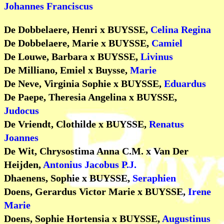
Johannes Franciscus
De Dobbelaere, Henri x BUYSSE,
Celina Regina
De Dobbelaere, Marie x BUYSSE,
Camiel
De Louwe, Barbara x BUYSSE,
Livinus
De Milliano, Emiel x Buysse,
Marie
De Neve, Virginia Sophie x BUYSSE,
Eduardus
De Paepe, Theresia Angelina x BUYSSE,
Judocus
De Vriendt, Clothilde x BUYSSE,
Renatus
Joannes
De Wit, Chrysostima Anna C.M. x Van Der
Heijden,
Antonius Jacobus P.J.
Dhaenens, Sophie x BUYSSE,
Seraphien
Doens, Gerardus Victor Marie x BUYSSE,
Irene
Marie
Doens, Sophie Hortensia x BUYSSE,
Augustinus