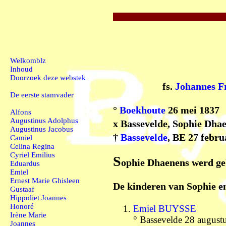
Welkomblz
Inhoud
Doorzoek deze webstek
fs.
Johannes F
De eerste stamvader
°
Boekhoute
26 mei 1837
Alfons
Augustinus Adolphus
x Bassevelde, Sophie Dha
Augustinus Jacobus
†
Bassevelde
, BE 27 febru
Camiel
Celina Regina
Cyriel Emilius
S
ophie Dhaenens werd geb
Eduardus
Emiel
Ernest Marie Ghisleen
De kinderen van Sophie en
Gustaaf
Hippoliet Joannes
Honoré
Emiel
BUYSSE
Irène Marie
° Bassevelde 28 august
Joannes