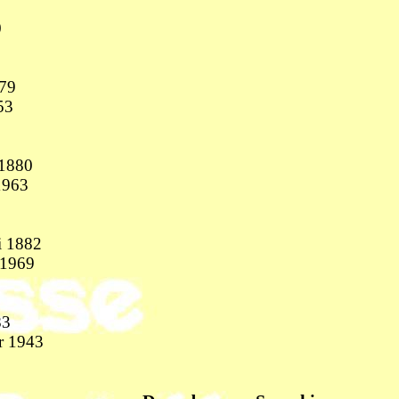
0
879
53
 1880
1963
i 1882
 1969
83
r 1943