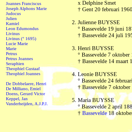
x Delphine Smet
Joannes Franciscus
Joseph Alphons Marie
† Gent 20 februari 196
Judocus
Julien
Julienne BUYSSE
Kamiel
° Bassevelde 19 juni 1
Leon Edumondus
Livinus
† Bassevelde 24 juli 19
Livinus (° 1695)
Lucie Marie
Henri BUYSSE
Marie
Petrus
° Bassevelde 7 oktober
Petrus Joannes
† Bassevelde 14 maart 
Seraphien
Theophiel Gustaaf
Leonie BUYSSE
Theophiel Joannes
° Bassevelde 24 februar
De Dobbelaere, Henri
† Bassevelde 7 oktober
De Milliano, Emiel
Doens, Gerard Victor
Keppel, Jan
Maria BUYSSE
Vanderheijden, A.J.P.J.
° Bassevelde 2 april 18
†
Bassevelde
18 oktobe