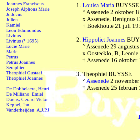
Joannes Franciscus
Louisa Maria
BUYSSE
Joseph Alphons Marie
° Assenede 2 oktober 1
Judocus
x Assenede, Benignus D
Julien
Kamiel
† Boekhoute 21 juli 19
Leon Edumondus
Livinus
Hippoliet Joannes
BUY
Livinus (° 1695)
° Assenede 29 augustu
Lucie Marie
Marie
x Oosteeklo, B, Leonie
Petrus
† Assenede 16 oktober
Petrus Joannes
Seraphien
Theophiel Gustaaf
Theophiel BUYSSE
Theophiel Joannes
°
Assenede
2 november
† Assenede 25 februari
De Dobbelaere, Henri
De Milliano, Emiel
Doens, Gerard Victor
Keppel, Jan
Vanderheijden, A.J.P.J.