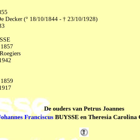
855
e Decker (° 18/10/1844 - † 23/10/1928)
33
SSE
s 1857
 Roegiers
 1942
 1859
 1917
De ouders van Petrus Joannes
Johannes Franciscus
BUYSSE en Theresia Carolina 