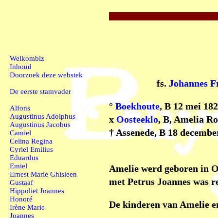
Welkomblz
Inhoud
Doorzoek deze webstek
fs.
Johannes F
De eerste stamvader
°
Boekhoute
, B 12 mei 18
Alfons
Augustinus Adolphus
x
Oosteeklo
, B, Amelia Ro
Augustinus Jacobus
† Assenede, B 18 decembe
Camiel
Celina Regina
Cyriel Emilius
Eduardus
Emiel
Amelie werd geboren in Oo
Ernest Marie Ghisleen
met Petrus Joannes was r
Gustaaf
Hippoliet Joannes
Honoré
De kinderen van Amelie e
Irène Marie
Joannes