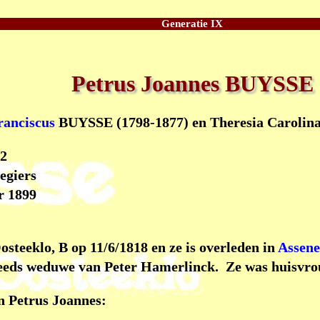
Generatie IX
Petrus Joannes BUYSSE
ranciscus
BUYSSE (1798-1877) en Theresia Carolina
22
egiers
r 1899
steeklo, B op 11/6/1818 en ze is overleden in
Assen
eeds weduwe van Peter Hamerlinck. Ze was huisvro
n Petrus Joannes: