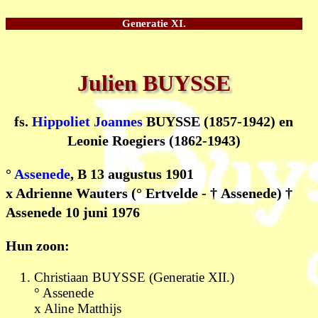
Generatie XI.
Julien BUYSSE
fs.
Hippoliet Joannes
BUYSSE (1857-1942) en
Leonie Roegiers (1862-1943)
°
Assenede
, B 13 augustus 1901
x Adrienne Wauters (° Ertvelde - † Assenede) †
Assenede 10 juni 1976
Hun zoon:
Christiaan
BUYSSE
(Generatie XII.)
° Assenede
x Aline Matthijs