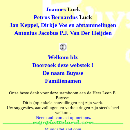
Joannes
Luck
Petrus Bernardus
Luck
Jan Keppel, Dirkje Vos en afstammelingen
Antonius Jacobus P.J. Van Der Heijden
Welkom blz
Doorzoek deze webstek !
De naam Buysse
Familienamen
Onze beste dank voor deze stamboom aan de Heer Leon E.
Buysse.
Dit is (op enkele aanvullingen na) zijn werk.
Uw suggesties, aanvullingen en verbeteringen zijn steeds heel
welkom.
Neem aub contact op met ons.
MijnPlatteLand.com