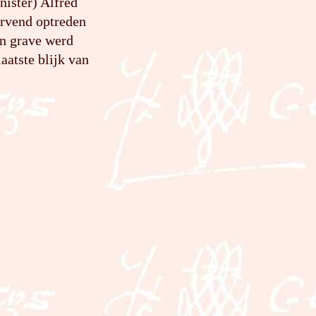
nister) Alfred
urvend optreden
en grave werd
aatste blijk van