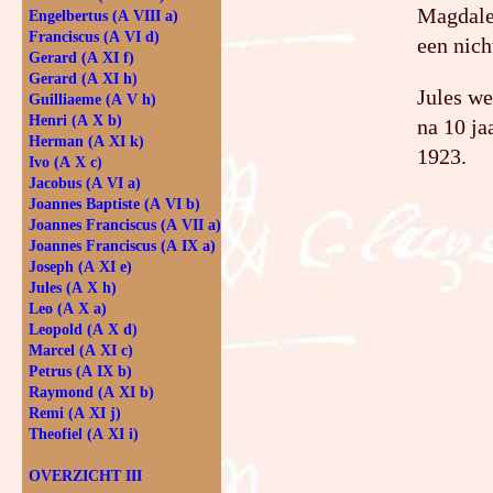
Magdalen
Engelbertus (A VIII a)
Franciscus (A VI d)
een nich
Gerard (A XI f)
Gerard (A XI h)
Jules we
Guilliaeme (A V h)
Henri (A X b)
na 10 ja
Herman (A XI k)
1923.
Ivo (A X c)
Jacobus (A VI a)
Joannes Baptiste (A VI b)
Joannes Franciscus (A VII a)
Joannes Franciscus (A IX a)
Joseph (A XI e)
Jules (A X h)
Leo (A X a)
Leopold (A X d)
Marcel (A XI c)
Petrus (A IX b)
Raymond (A XI b)
Remi (A XI j)
Theofiel (A XI i)
OVERZICHT III