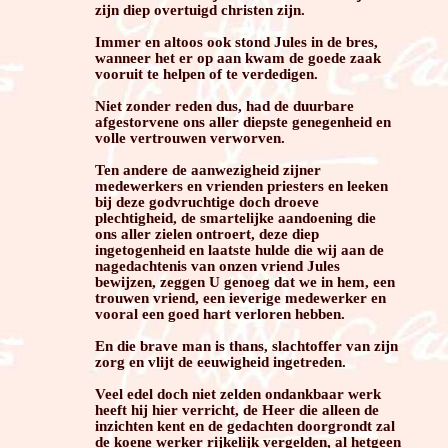
zijn diep overtuigd christen zijn.
Immer en altoos ook stond Jules in de bres,
wanneer het er op aan kwam de goede zaak
vooruit te helpen of te verdedigen.
Niet zonder reden dus, had de duurbare
afgestorvene ons aller diepste genegenheid en
volle vertrouwen verworven.
Ten andere de aanwezigheid zijner
medewerkers en vrienden priesters en leeken
bij deze godvruchtige doch droeve
plechtigheid, de smartelijke aandoening die
ons aller zielen ontroert, deze diep
ingetogenheid en laatste hulde die wij aan de
nagedachtenis van onzen vriend Jules
bewijzen, zeggen U genoeg dat we in hem, een
trouwen vriend, een ieverige medewerker en
vooral een goed hart verloren hebben.
En die brave man is thans, slachtoffer van zijn
zorg en vlijt de eeuwigheid ingetreden.
Veel edel doch niet zelden ondankbaar werk
heeft hij hier verricht, de Heer die alleen de
inzichten kent en de gedachten doorgrondt zal
de koene werker rijkelijk vergelden, al hetgeen