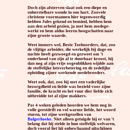
Doch zijn afsterven slaat ook een diepe en
onherstelbare wonde in ons hart. Zoovele
christene voormannen hier tegenwoordig
hebben Jules gekend en bemind, hebben hem
aan den arbeid gezien, ja met hem medege­
werkt en hem aldus leeren hoogschatten naar
zijne groote waarde.
Weet immers wel, Beste Toehoorders, dat, zoo
de vlijtige arbeider, die werkelijk bij dage en
nachte heeft gezwoegd en gezweet om 't
onderhoud van zijn al te duurbaar kroost, hij
dan nog al zijn vrije oogenblikken wijdde aan
de stoffelijke lotsverbetering en de zedelijke
opleiding zijner werkende medebroeders.
Weet ook, dat, zoo hij met een vaderlijke
bezorgdheid en liefde was bezield voor zijne
familie, de kracht en het vuur dier liefde zich
uitbreidde tot al zijne makkers.
Pas 4 weken geleden hoorden we hem nog in
volle geestdrift en vol warme liefde, het woord
sturen, tot zijne werkgezellen van
Balgerhoeke
. Niet alleen getuigde hij er van 't
belang dat hij stelde in hun stoffelijk welvaren,
doch vooral liet hij onbeschaamd uitschijnen