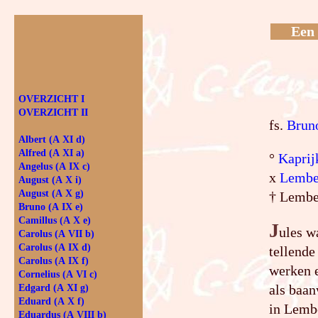
Een 
OVER­ZICHT I
OVER­ZICHT II
fs.
Brun
Albert (A XI d)
Alfred (A XI a)
°
Kaprij
Angelus (A IX c)
x
Lembe
August (A X i)
August (A X g)
† Lembe
Bruno (A IX e)
Camillus (A X e)
J
ules w
Carolus (A VII b)
Carolus (A IX d)
tellende
Carolus (A IX f)
werken e
Cornelius (A VI c)
als baan
Edgard (A XI g)
Eduard (A X f)
in Lembe
Eduardus (A VIII b)