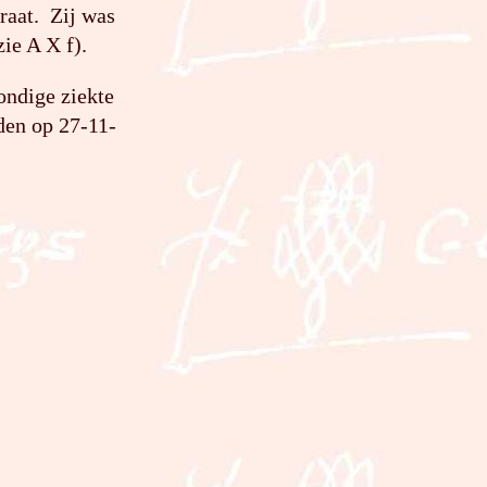
raat. Zij was
zie A X f).
tondige ziekte
den op 27-11-