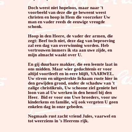
Doch weest niet hopeloos, maar naar 't
voorbeeld van deze die ge beweent weest
christen en hoop in Hem die voorzeker Uw
man en vader reeds de eeuwige vreugde
schonk.
Hoop in den Heere, de vader der armen, die
zegt: Beef toch niet, deze dag van beproeving
zal een dag van overwinning worden. Heb
vertrouwen immers ik sta aan uwe zijde, en
mijn almacht waakt over U.
En gij duurbare makker, die een leemte laat in
ons midden. Maar wier gedachtenis er voor
altijd voortleeft en in eere blijft, VAARWEL.
Uw strem en uitgestrekte lichaam ruste hier in
den gewijden grond, onder de schaduw van 't
zalige christikruis, Uw schoone ziel geniete het
loon van al Uw werken in den hemel bij den
Heer. Bid er voor ons Uwe broeders, voor uw
kinderkens en familie, wij ook vergeten U geen
enkelen dag in onze gebeden.
Nogmaals rust zacht vriend Jules, vaarwel en
tot weerziens in 's Heerens rijk.