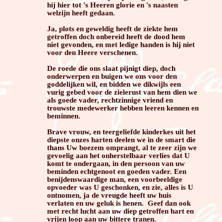
hij hier tot 's Heeren glorie en 's naasten
welzijn heeft gedaan.
Ja, plots en geweldig heeft de ziekte hem
getroffen doch onbereid heeft de dood hem
niet gevonden, en met ledige handen is hij niet
voor den Heere verschenen.
De roede die ons slaat pijnigt diep, doch
onderwerpen en buigen we ons voor den
goddelijken wil, en bidden we dikwijls een
vurig gebed voor de zielerust van hem dien we
als goede vader, rechtzinnige vriend en
trouwste medewerker hebben leeren kennen en
beminnen.
Brave vrouw, en teergeliefde kinderkes uit het
diepste onzes harten deelen we in de smart die
thans Uw boezem omprangt, al te zeer zijn we
gevoelig aan het onherstelbaar verlies dat U
komt te ondergaan, in den persoon van uw
beminden echtgenoot en goeden vader. Een
benijdenswaardige man, een voorbeeldige
opvoeder was U geschonken, en zie, alles is U
ontnomen, ja de vreugde heeft uw huis
verlaten en uw geluk is henen. Geef dan ook
met recht lucht aan uw diep getroffen hart en
vrijen loop aan uw bittere tranen.