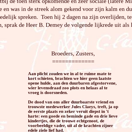
tbij de toen sterk opkomende en zeer sociale (latere Mi
 en was in de streek alom gekend voor zijn kalm en d
delijk spreken. Toen hij 2 dagen na zijn overlijden, t
, sprak de Heer B. Demey de volgende lijkrede uit als l
Broeders, Zusters,
=============
Aan plicht zouden we in al te ruime mate te
kort schieten, brachten we hier geen laatste
opene hulde, aan den duurbaren afgestorvene,
wier levensdraad zoo plots en helaas al te
vroeg is doorsneden.
De dood van ons aller duurbaarste vriend en
trouwste medewerker Jules Claeys, treft, ja op
de eerste plaats en zeker veruit diepst in 't
harte: een goede en beminde gade en drie lieve
kindertjes, die de trouwe echtgenoot, de
voorbeeldige vader, uit al de krachten zijner
edele ziele lief had.