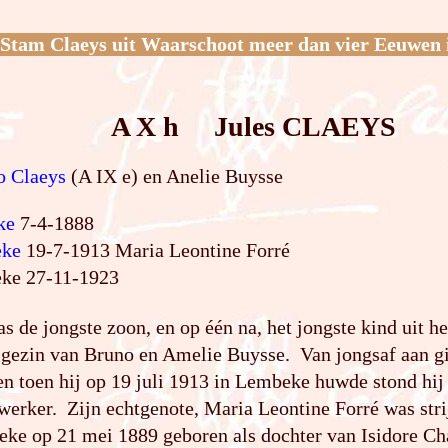
Stam Claeys uit Waarschoot meer dan vier Eeuwen 
A X h Jules CLAEYS
o Claeys
(A IX e) en Anelie Buysse
ke
7-4-1888
ke
19-7-1913 Maria Leontine Forré
ke 27-11-1923
as de jongste zoon, en op één na, het jongste kind uit h
 gezin van Bruno en Amelie Buysse. Van jongsaf aan gi
n toen hij op 19 juli 1913 in Lembeke huwde stond hij
werker. Zijn echtgenote, Maria Leontine Forré was stri
ke op 21 mei 1889 geboren als dochter van Isidore Ch