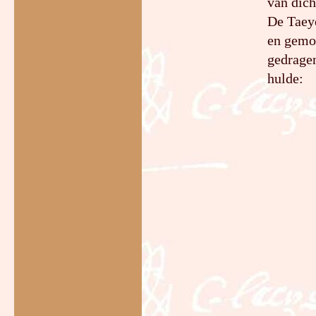
van dich
De Taeye
en gemoe
gedragen
hulde: