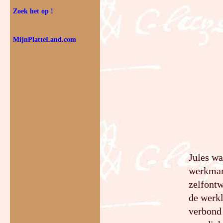
Zoek het op !
MijnPlatteLand.com
Jules wa
werkman.
zelfontw
de werkl
verbond 