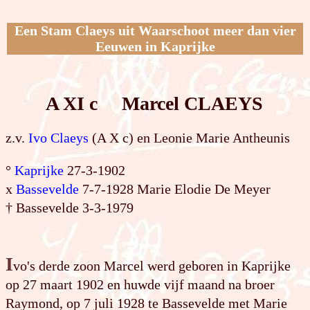
Een Stam Claeys uit Waarschoot meer dan vier
Eeuwen in Kaprijke
A XI c Marcel CLAEYS
z.v.
Ivo Claeys
(A X c) en Leonie Marie Antheunis
°
Kaprijke
27-3-1902
x
Bassevelde
7-7-1928 Marie Elodie De Meyer
† Bassevelde 3-3-1979
I
vo's derde zoon Marcel werd geboren in Kaprijke
op 27 maart 1902 en huwde vijf maand na broer
Raymond, op 7 juli 1928 te Bassevelde met Marie