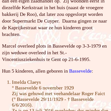
dan een eigen zaadhandel op. Zij woonden eerst in
diezelfde Kerkstraat in het huis (naast de vroegere
bakkerij De Roo), dat later zou opgeslorpt worden
door Supermarkt De Cuyper. Daarna gingen ze naar
de Kaprijkestraat waar ze hun kinderen groot
brachten.
Marcel overleed plots in Bassevelde op 3-3-1979 en
zijn weduwe overleed in het St.-
Vincentiusziekenhuis te Gent op 21-6-1995.
Hun 5 kinderen, allen geboren in
Bassevelde
:
Imelda Claeys
° Bassevelde 6 november 1929
Zij was gehuwd met veehandelaar Roger Faict
(° Bassevelde 29/11/1929 - † Bassevelde
6/6/2016).
Ze is op 13 juli 2016 overleden; dus minder dan