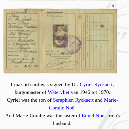
Irma's id card was signed by Dr.
Cyriel Ryckaert
,
burgomaster of
Watervliet
van 1946 tot 1970.
Cyriel was the son of
Seraphien Ryckaert
and
Marie-
Coralie Noë
.
And Marie-Coralie was the sister of
Emiel Noë
, Irma's
husband.