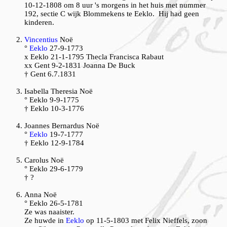
10-12-1808 om 8 uur 's morgens in het huis met nummer
192, sectie C wijk Blommekens te Eeklo. Hij had geen
kinderen.
Vincentius
Noë
°
Eeklo
27-9-1773
x Eeklo 21-1-1795 Thecla Francisca Rabaut
xx Gent 9-2-1831 Joanna De Buck
† Gent 6.7.1831
Isabella Theresia Noë
° Eeklo 9-9-1775
† Eeklo 10-3-1776
Joannes Bernardus Noë
°
Eeklo
19-7-1777
† Eeklo 12-9-1784
Carolus Noë
° Eeklo 29-6-1779
† ?
Anna Noë
° Eeklo 26-5-1781
Ze was naaister.
Ze huwde in
Eeklo
op 11-5-1803 met Felix Nieffels, zoon