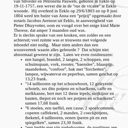
van Silvester en Petronella Pauwels, geboren in Eeklo op
19-11-1757, een wever die in de "rue de vicaire" te Eeklo
woonde. Hij overleed in Eeklo op 29/6/1803 en op 8 juni
1804 werd ten huize van Anna een "prijzij" opgemaakt door
notaris Jacobus Aernout uit Eeklo, in aanwezigheid van
Pieter Dhuyvetter, oom en voogd over het enige kind Marie
Therese, dat amper 3 maanden oud was.
Er is slechts sprake van een keuken, een zolder en een
achteruit; veel ruimte was er trouwens met volgende
inboedel niet nodig. Maar niets anders dan een
woonvertrek waarin alles gebeurde ? Dat schijnt niet
abnormaal geweest te zijn. Laten we even rondneuzen:
een hangel, brandel, 2 tangen, 2 schoppen, een
schuimspaan, vork, rooster, "baenslee", blaaspijp,
staanderken, "confoor", bak met "forchetten",
lampen, wijwatervat en peperbus, samen geschat op
13,23 frank.
"14 tailliooren op het schouwboort, 12 geleyerde
schotels, ses dito potjens en schaelkens, caffe en
melkkanne, bert met 12 thene lepels, strijkijzer en
bauten, thepot en noch ses potjens en schaelkens",
samen 17,68 frank.
"6 stoelen, een taeffel, een casse, 2 spoelcommen,
coperen caffeketel, 2 manden, 2 coeckpotjens,
theketel, 4 tailliooren, eenen ijseren pit en een
spiegelken", samen 23,30 frank.
"een bedde met sijn toebehoorten, de gordijnen aen