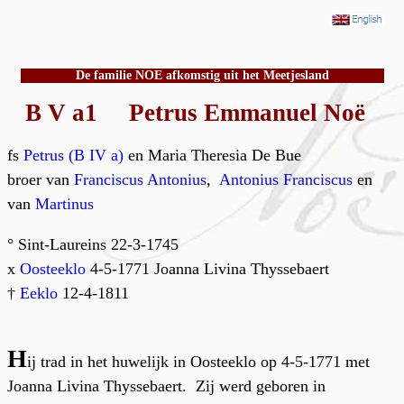
De familie NOE afkomstig uit het Meetjesland
B V a1 Petrus Emmanuel Noë
fs
Petrus (B IV a)
en Maria Theresia De Bue
broer van
Franciscus Antonius
,
Antonius Franciscus
en
van
Martinus
° Sint-Laureins 22-3-1745
x
Oosteeklo
4-5-1771 Joanna Livina Thyssebaert
†
Eeklo
12-4-1811
H
ij trad in het huwelijk in Oosteeklo op 4-5-1771 met
Joanna Livina Thyssebaert. Zij werd geboren in