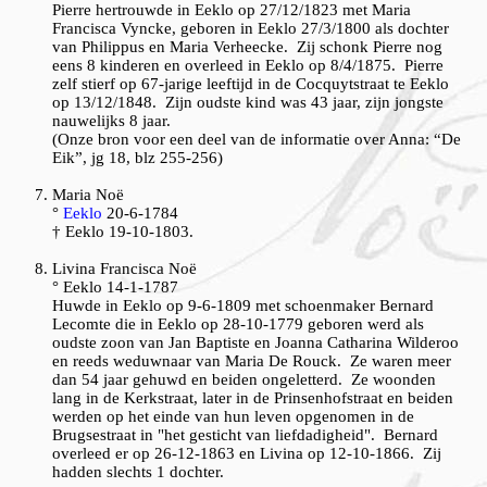
Pierre hertrouwde in Eeklo op 27/12/1823 met Maria
Francisca Vyncke, geboren in Eeklo 27/3/1800 als dochter
van Philippus en Maria Verheecke. Zij schonk Pierre nog
eens 8 kinderen en overleed in Eeklo op 8/4/1875. Pierre
zelf stierf op 67-jarige leeftijd in de Cocquytstraat te Eeklo
op 13/12/1848. Zijn oudste kind was 43 jaar, zijn jongste
nauwelijks 8 jaar.
(Onze bron voor een deel van de informatie over Anna: “De
Eik”, jg 18, blz 255-256)
Maria Noë
°
Eeklo
20-6-1784
† Eeklo 19-10-1803.
Livina Francisca Noë
° Eeklo 14-1-1787
Huwde in Eeklo op 9-6-1809 met schoenmaker Bernard
Lecomte die in Eeklo op 28-10-1779 geboren werd als
oudste zoon van Jan Baptiste en Joanna Catharina Wilderoo
en reeds weduwnaar van Maria De Rouck. Ze waren meer
dan 54 jaar gehuwd en beiden ongeletterd. Ze woonden
lang in de Kerkstraat, later in de Prinsenhofstraat en beiden
werden op het einde van hun leven opgenomen in de
Brugsestraat in "het gesticht van liefdadigheid". Bernard
overleed er op 26-12-1863 en Livina op 12-10-1866. Zij
hadden slechts 1 dochter.