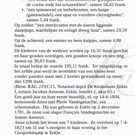
de coetse ende het schauwkleet", samen 54,42 frank.
"een spinnewiel en toebehoorten, een haspe
(garenwindel), een spae en voordere cleynigheden",
samen 5,44 frank.
Op zolder: "een streckcoetse met de daerin liggende
slaepijnge, waeffelijser en eenigh droog haut", samen 29,20
frank.
Op de achteruit: een emmer en twee kuipjes, samen 4,88
frank.
De klederen van de weduwe werden op 16,32 frank geschat
en haar gouden oorringen, een gouden kruisje en een ring
samen op 30,83 frank.
In totaal beliep de waarde 195,11 frank. Ter vergelijking: in
het zelfde jaar werd de inventaris van een kleine boer
zonder paarden maar met 2 koeien gewaardeerd op meer
dan 1200 frank.
(Bron: RAG 219/C13, Notarieel depot De Keukelaere Eeklo
I, notaris Jacobus Aernout,
Eeklo
, bundel 2, akte 65.)
Een goed jaar na haar eerste huwelijk, nl. op 14-6-1804,
hertrouwde Anna met Pierre Vandegenachte, een
schoenmaker. Hij was geboren in Eeklo op 2 december
1781, de zoon van slager François Vandegenachte en
Jeanne Aernout.
Anna schonk het leven aan 7 kinderen. Ze overleed op 7-4-
1823 om 11 uur 's morgens in haar woning in het
Cocquytstraatje te Eeklo.