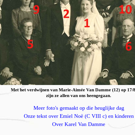
Met het verdwijnen van Marie-Aimée Van Damme (12) op 17/
zijn ze allen van ons heengegaan.
Meer foto's gemaakt op die heuglijke dag
Onze tekst over Emiel Noë (C VIII c) en kinderen
Over Karel Van Damme