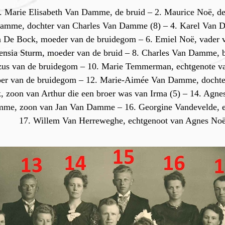
. Marie Elisabeth Van Damme, de bruid – 2. Maurice Noë, d
Damme, dochter van Charles Van Damme (8) – 4. Karel Van D
a De Bock, moeder van de bruidegom – 6. Emiel Noë, vader 
ensia Sturm, moeder van de bruid – 8. Charles Van Damme, b
, zus van de bruidegom – 10. Marie Temmerman, echtgenote 
roer van de bruidegom – 12. Marie-Aimée Van Damme, docht
 zoon van Arthur die een broer was van Irma (5) – 14. Agne
me, zoon van Jan Van Damme – 16. Georgine Vandevelde, ec
17. Willem Van Herreweghe, echtgenoot van Agnes Noë