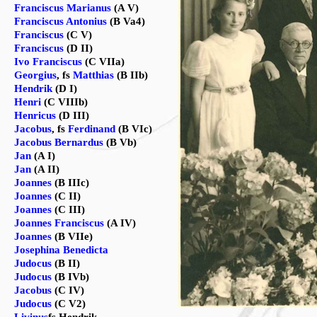
Franciscus Marianus
(A V)
Franciscus Antonius
(B Va4)
Franciscus
(C V)
Franciscus
(D II)
Ivo Franciscus
(C VIIa)
Georgius
, fs
Matthias
(B IIb)
Hendrik
(D I)
Henri
(C VIIIb)
Henricus
(D III)
Jacobus
, fs
Ferdinand
(B VIc)
Jacobus Bernardus
(B Vb)
Jan
(A I)
Jan
(A II)
Joannes
(B IIIc)
Joannes
(C II)
Joannes
(C III)
Joannes Franciscus
(A IV)
Joannes
(B VIIe)
Josephina Benedicta
Judocus
(B II)
Judocus
(B IVb)
Jacobus
(C IV)
Judocus
(C V2)