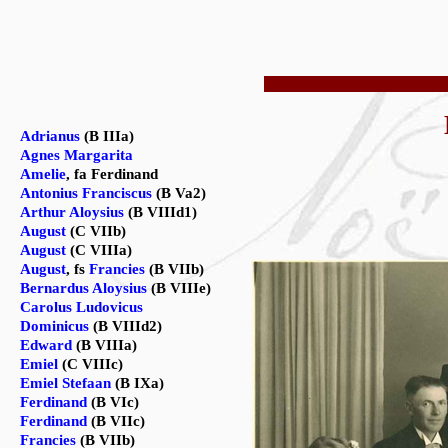
Adrianus
(B IIIa)
Agnes Margarita
Amelie
, fa Ferdinand
Antonius Franciscus
(B Va2)
Arthur Aloysius
(B VIIId1)
August
(C VIIb)
August
(C VIIIa)
August
, fs
Francies
(B VIIb)
Bernardus Aloysius
(B VIIIe)
Carolus Ludovicus
Dominicus
(B VIIId2)
Edward
(B VIIIa)
Emiel
(C VIIIc)
Emiel Stefaan
(B IXa)
Ferdinand
(B VIc)
Ferdinand
(B VIIc)
Francies
(B VIIb)