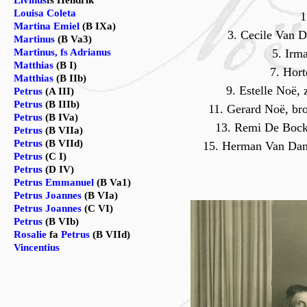
Livinus
fs Hendrik
Louisa Coleta
1
Martina Emiel
(B IXa)
3. Cecile Van 
Martinus
(B Va3)
Martinus, fs Adrianus
5. Irm
Matthias
(B I)
7. Hort
Matthias
(B IIb)
9. Estelle Noë
Petrus
(A III)
Petrus
(B IIIb)
11. Gerard Noë, b
Petrus
(B IVa)
13. Remi De Bock,
Petrus
(B VIIa)
Petrus
(B VIId)
15. Herman Van Dam
Petrus
(C I)
Petrus
(D IV)
Petrus Emmanuel
(B Va1)
Petrus Joannes
(B VIa)
Petrus Joannes
(C VI)
Petrus
(B VIb)
Rosalie
fa
Petrus
(B VIId)
Vincentius