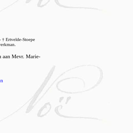
 † Ertvelde-Stoepe
werkman.
n aan Mevr. Marie-
jn