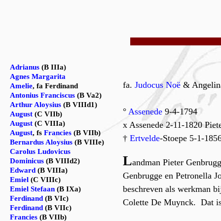
Adrianus
(B IIIa)
Agnes Margarita
fa.
Judocus Noë
& Angelina
Amelie
, fa Ferdinand
Antonius Franciscus
(B Va2)
Arthur Aloysius
(B VIIId1)
°
Assenede
9-4-1794
August
(C VIIb)
August
(C VIIIa)
x Assenede 2-11-1820 Piet
August
, fs
Francies
(B VIIb)
†
Ertvelde
-Stoepe 5-1-185
Bernardus Aloysius
(B VIIIe)
Carolus Ludovicus
L
Dominicus
(B VIIId2)
andman Pieter Genbrugge
Edward
(B VIIIa)
Genbrugge en Petronella J
Emiel
(C VIIIc)
beschreven als werkman bij 
Emiel Stefaan
(B IXa)
Ferdinand
(B VIc)
Colette De Muynck. Dat is 
Ferdinand
(B VIIc)
Francies
(B VIIb)