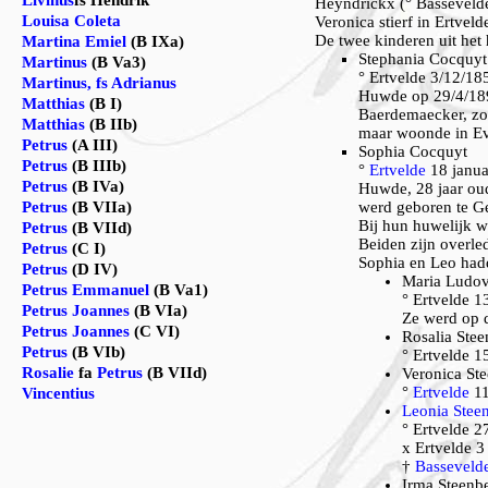
Livinus
fs Hendrik
Heyndrickx (° Basseveld
Louisa Coleta
Veronica stierf in Ertvel
De twee kinderen uit he
Martina Emiel
(B IXa)
Stephania Cocquyt
Martinus
(B Va3)
° Ertvelde 3/12/18
Martinus, fs Adrianus
Huwde op 29/4/189
Matthias
(B I)
Baerdemaecker, zo
Matthias
(B IIb)
maar woonde in E
Petrus
(A III)
Sophia Cocquyt
Petrus
(B IIIb)
°
Ertvelde
18 janua
Petrus
(B IVa)
Huwde, 28 jaar oud
Petrus
(B VIIa)
werd geboren te G
Bij hun huwelijk 
Petrus
(B VIId)
Beiden zijn overle
Petrus
(C I)
Sophia en Leo had
Petrus
(D IV)
Maria Ludov
Petrus Emmanuel
(B Va1)
° Ertvelde 1
Petrus Joannes
(B VIa)
Ze werd op d
Petrus Joannes
(C VI)
Rosalia Ste
Petrus
(B VIb)
° Ertvelde 1
Rosalie
fa
Petrus
(B VIId)
Veronica St
°
Ertvelde
11
Vincentius
Leonia Stee
° Ertvelde 2
x Ertvelde 3
†
Basseveld
Irma Steenb