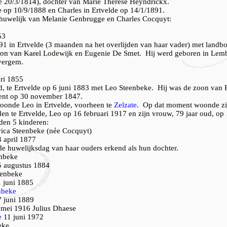
e 20/3/1814), dochter van Marie Therese Heyndrickx.
de op 10/9/1888 en Charles in Ertvelde op 14/1/1891.
t huwelijk van Melanie Genbrugge en Charles Cocquyt:
53
1 in Ertvelde (3 maanden na het overlijden van haar vader) met landb
on van Karel Lodewijk en Eugenie De Smet. Hij werd geboren in Lem
vergem.
ri 1855
, te Ertvelde op 6 juni 1883 met Leo Steenbeke. Hij was de zoon van 
ent op 30 november 1847.
woonde Leo in Ertvelde, voorheen te
Zelzate
. Op dat moment woonde zi
den te Ertvelde, Leo op 16 februari 1917 en zijn vrouw, 79 jaar oud, op
den 5 kinderen:
ica Steenbeke (née Cocquyt)
3 april 1877
e huwelijksdag van haar ouders erkend als hun dochter.
enbeke
5 augustus 1884
eenbeke
 juni 1885
nbeke
7 juni 1889
 mei 1916 Julius Dhaese
e
11 juni 1972
eke