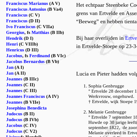
Franciscus Marianus
(A V)
Het echtpaar Steenbeke Coc
Franciscus Antonius
(B Va4)
grens van Ertvelde en Asse
Franciscus
(C V)
Franciscus
(D II)
“Beeweg” en hebben tiental
Ivo Franciscus
(C VIIa)
Georgius
, fs
Matthias
(B IIb)
Bij haar overlijden in
Ertve
Hendrik
(D I)
Henri
(C VIIIb)
in Ertvelde-Stoepe op 23-3
Henricus
(D III)
Jacobus
, fs
Ferdinand
(B VIc)
Jacobus Bernardus
(B Vb)
Jan
(A I)
Jan
(A II)
Lucia en Pieter hadden vol
Joannes
(B IIIc)
Joannes
(C II)
Sophia Genbrugge
Joannes
(C III)
° Ertvelde 28 december 
Joannes Franciscus
(A IV)
Werkvrouw, ongehuwd.
† Ertvelde, wijk Stoepe 
Joannes
(B VIIe)
Josephina Benedicta
M
elanie Genbrugge
Judocus
(B II)
° Ertvelde 7 september 1
Judocus
(B IVb)
Huwde op 30 jarige leeft
Jacobus
(C IV)
september 1822, de zoon
Judocus
(C V2)
Melanie overleed in Ert