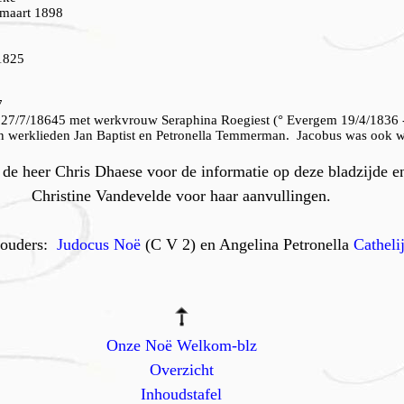
 maart 1898
1825
7
p 27/7/18645 met werkvrouw Seraphina Roegiest (° Evergem 19/4/1836 -
van werklieden Jan Baptist en Petronella Temmerman. Jacobus was ook 
 de heer Chris Dhaese voor de informatie op deze bladzijde e
Christine Vandevelde voor haar aanvullingen.
 ouders:
Judocus Noë
(C V 2) en Angelina Petronella
Catheli
Onze Noë Welkom-blz
Overzicht
Inhoudstafel