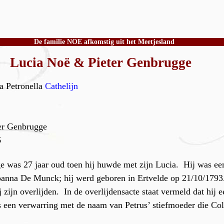
De familie NOE afkomstig uit het Meetjesland
Lucia Noë & Pieter Genbrugge
 Petronella
Cathelijn
er Genbrugge
6
 was 27 jaar oud toen hij huwde met zijn Lucia. Hij was ee
oanna De Munck; hij werd geboren in Ertvelde op 21/10/1793
zijn overlijden. In de overlijdensacte staat vermeld dat hij
een verwarring met de naam van Petrus’ stiefmoeder die Col