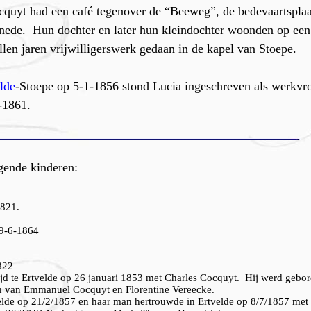
quyt had een café tegenover de “Beeweg”, de bedevaartsplaa
nede. Hun dochter en later hun kleindochter woonden op een b
len jaren vrijwilligerswerk gedaan in de kapel van Stoepe.
lde
-Stoepe op 5-1-1856 stond Lucia ingeschreven als werkvr
-1861.
gende kinderen:
1821.
19-6-1864
822
ijd te Ertvelde op 26 januari 1853 met Charles Cocquyt. Hij werd gebo
 van Emmanuel Cocquyt en Florentine Vereecke.
velde op 21/2/1857 en haar man hertrouwde in Ertvelde op 8/7/1857 me