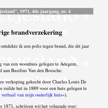
jesland", 1971, 4de jaargang, nr. 4
ige brandverzekering
ontdekte ik een polis tegen brand, die dit jaar
ng van een woonhuis gelegen te Adegem,
d aan Basilius Van den Bossche.
are verkoping gekocht door Charles Louis De
 ruilde het in 1889 voor een huis gelegen te
 verhaal van mijn ouderlijk huis
»).
r 1871, schrijven wij het volgende over: