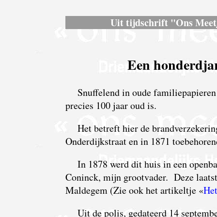
Uit tijdschrift "Ons Meet
Een honderdjar
Snuffelend in oude familiepapieren 
precies 100 jaar oud is.
Het betreft hier de brandverzekeri
Onderdijkstraat en in 1871 toebehoren
In 1878 werd dit huis in een openb
Coninck, mijn grootvader. Deze laatste
Maldegem (Zie ook het artikeltje «
Het
Uit de polis, gedateerd 14 septembe