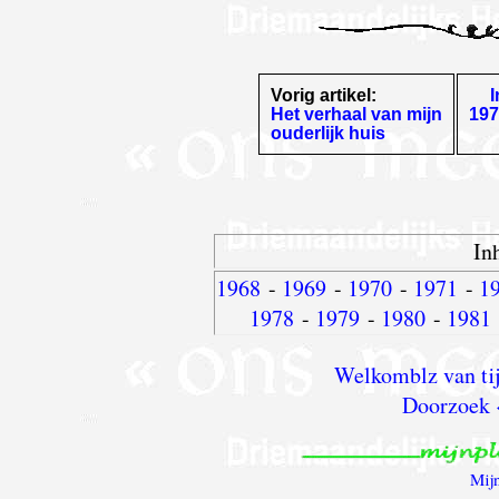
Vorig artikel:
Het verhaal van mijn
197
ouderlijk huis
In
1968
-
1969
-
1970
-
1971
-
1
1978
-
1979
-
1980
-
1981
Welkomblz van tij
Doorzoek 
Mij