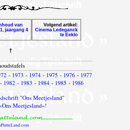
Inhoud van
Volgend artikel:
1, jaargang 4
Cinema Ledeganck
te Eeklo
houdstafels
972
-
1973
-
1974
-
1975
-
1976
-
1977
-
1982
-
1983
-
1984
-
1985
-
1986
dschrift "Ons Meetjesland"
«Ons Meetjesland»!
nPlatteLand.com