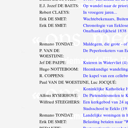
E.J. Jozef DE BAETS:
Op wandel naar de priori
Robert CLAEYS:
In vroegere jaren...
Erik DE SMET:
Wachtebekenaars, Buiten
Erik DE SMET:
Chronologie van Eeklose
Onafhankelijkheid 1838 
Romano TONDAT:
Maldegem, die grote - o
P. VAN DE
De Peperlooketers van E
WOESTIJNE:
Jef DE PAEPE:
Kuieren in Watervliet (4)
Hugo NOTTEBOOM:
Heemkundige wandeling
R. COPPENS:
De kapel van een celleb
Paul VAN DE WOESTIJNE, Luc JOCQUÉ:
Koninklijke Katholieke 
Alfons RYSERHOVE:
De Pietendriesmolen te K
Wilfried STEEGHERS:
Een kerkgebod van 24 a
Stadsschool te Eeklo (19
Romano TONDAT:
Landelijke woningen in 
Erik DE SMET:
Belasting betalen naar "
REDAKTIE:
Restauratieprijs voor het