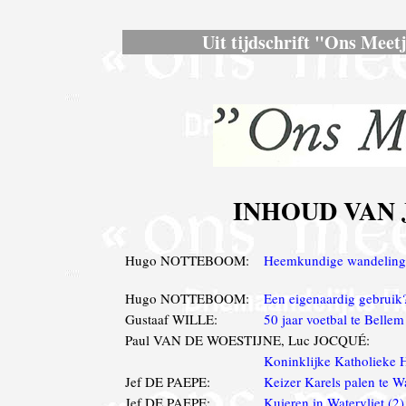
Uit tijdschrift "Ons Meetj
INHOUD VAN J
Hugo NOTTEBOOM:
Heemkundige wandeling
Hugo NOTTEBOOM:
Een eigenaardig gebruik
Gustaaf WILLE:
50 jaar voetbal te Bellem
Paul VAN DE WOESTIJNE, Luc JOCQUÉ:
Koninklijke Katholieke 
Jef DE PAEPE:
Keizer Karels palen te Wa
Jef DE PAEPE:
Kuieren in Watervliet (2)