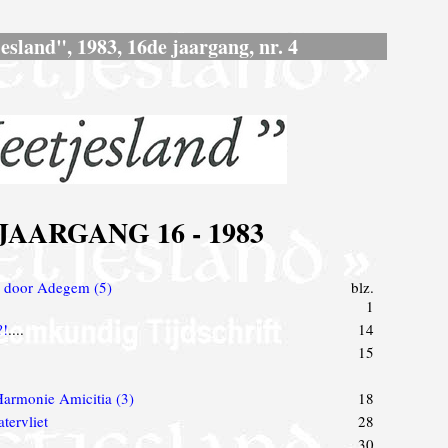
esland", 1983, 16de jaargang, nr. 4
AARGANG 16 - 1983
 door Adegem (5)
blz.
1
?!
....
14
15
Harmonie Amicitia (3)
18
tervliet
28
30