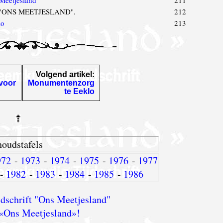
16 "ONS MEETJESLAND".
212
lo
213
Volgend artikel:
 voor
Monumentenzorg
te Eeklo
houdstafels
972
-
1973
-
1974
-
1975
-
1976
-
1977
-
1982
-
1983
-
1984
-
1985
-
1986
dschrift "Ons Meetjesland"
«Ons Meetjesland»!