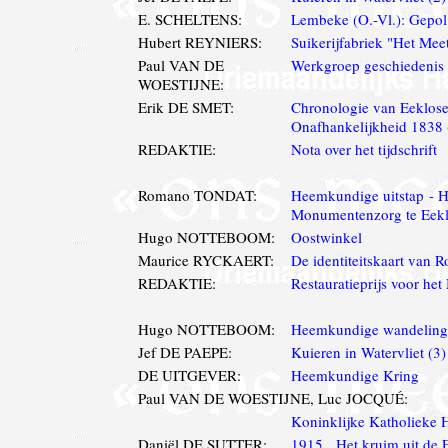
E. SCHELTENS:
Lembeke (O.-Vl.): Gepolij
Hubert REYNIERS:
Suikerijfabriek "Het Mee
Paul VAN DE
Werkgroep geschiedenis
WOESTIJNE:
Erik DE SMET:
Chronologie van Eeklose
Onafhankelijkheid 1838
REDAKTIE:
Nota over het tijdschrift
Romano TONDAT:
Heemkundige uitstap - 
Monumentenzorg te Eek
Hugo NOTTEBOOM:
Oostwinkel
Maurice RYCKAERT:
De identiteitskaart van R
REDAKTIE:
Restauratieprijs voor het
Hugo NOTTEBOOM:
Heemkundige wandeling
Jef DE PAEPE:
Kuieren in Watervliet (3)
DE UITGEVER:
Heemkundige Kring
Paul VAN DE WOESTIJNE, Luc JOCQUÉ:
Koninklijke Katholieke 
Daniël DE SUTTER:
1915. Het kruim uit de Ee