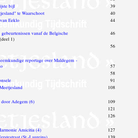
ste bijl
39
tjesland" te Waarschoot
40
 van Eeklo
44
 gebeurtenissen vanaf de Belgische
46
(deel 1)
56
Heemkundige reportage over Maldegem -
lo
57
58
onsele
91
 Meetjesland
108
 door Adegem (6)
109
121
126
Harmonie Amicitia (4)
127
rstestraat (St.-Laureins)
139