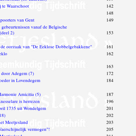
j te Waarschoot
142
148
poorters van Gent
149
 gebeurtenissen vanaf de Belgische
(deel 2)
153
f de oorzaak van "De Eeklose Dobbelgebakkene"
161
eklo
162
163
 door Adegem (7)
172
roeder in Lovendegem
184
Harmonie Amicitia (5)
187
nesselare is herrezen
196
pril 1735 uit Wondelgem
201
18)
202
het Meetjesland
203
Waerschijnelijk vermogen"!
205
 Meetjesland
211