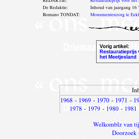
De Redaktie:
Inhoud van jaargang 
Romano TONDAT:
Monumentenzorg te Eek
Vorig artikel:
Restauratieprijs
het Meetjesland
In
1968
-
1969
-
1970
-
1971
-
1
1978
-
1979
-
1980
-
1981
Welkomblz van tij
Doorzoek 