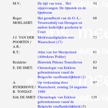
M.V.:
De tijd van toen... Het
54
sijsjesvangen: De lijmstok en de
lijmboom
Roger
Het grondbezit van de O.-L.-
68
MOELAERT:
Vrouweabdij van Drongen en
andere kerkelijke goederen te
Ursel
J.J. VAN DER
Merkwaardigheden over
73
POORTEN /
Waarschoot (17)
A.R.:
R.T.:
Atlas van het Meetjesland
81
(Abbekens Polder)
Redaktie:
Historiek Pittems Toneelleven
83
E. DE SMET:
Chronologie van Eeklose
84
gebeurtenissen vanaf de
Belgische onafhankelijkheid (2)
A.
Op verkenning door
97
RYSERHOVE /
Waarschoot, zondag 24 augustus
R. TONDAT:
1980
Erik DE SMET:
Chronologie van Eeklose
129
gebeurtenissen vanaf de
Belgische onafhankelijkheid
(3)