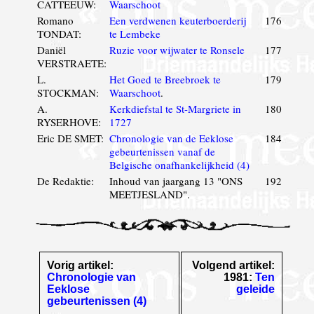
CATTEEUW:
Waarschoot
Romano
Een verdwenen keuterboerderij
176
TONDAT:
te Lembeke
Daniël
Ruzie voor wijwater te Ronsele
177
VERSTRAETE:
L.
Het Goed te Breebroek te
179
STOCKMAN:
Waarschoot
.
A.
Kerkdiefstal te St-Margriete in
180
RYSERHOVE:
1727
Eric DE SMET:
Chronologie van de Eeklose
184
gebeurtenissen vanaf de
Belgische onafhankelijkheid (4)
De Redaktie:
Inhoud van jaargang 13 "ONS
192
MEETJESLAND".
Vorig artikel:
Volgend artikel:
Chronologie van
1981:
Ten
Eeklose
geleide
gebeurtenissen (4)