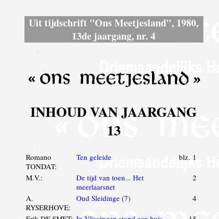
Uit tijdschrift "Ons Meetjesland", 1980,
13de jaargang, nr. 4
INHOUD VAN JAARGANG
13
Romano
Ten geleide
blz. 1
TONDAT:
M.V.:
De tijd van toen... Het
2
meerlaarsnet
A.
Oud Sleidinge (7)
4
RYSERHOVE:
Erik DE SMET:
In Vlissingen stond een huis...
15