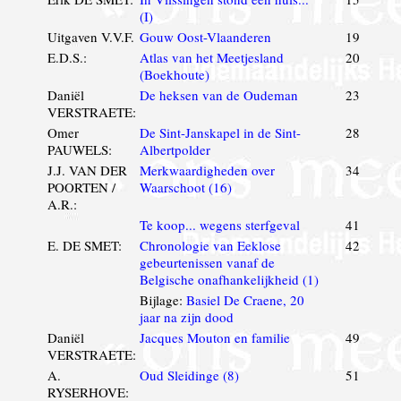
(I)
Uitgaven V.V.F.
Gouw Oost-Vlaanderen
19
E.D.S.:
Atlas van het Meetjesland
20
(Boekhoute)
Daniël
De heksen van de Oudeman
23
VERSTRAETE:
Omer
De Sint-Janskapel in de Sint-
28
PAUWELS:
Albertpolder
J.J. VAN DER
Merkwaardigheden over
34
POORTEN /
Waarschoot (16)
A.R.:
Te koop... wegens sterfgeval
41
E. DE SMET:
Chronologie van Eeklose
42
gebeurtenissen vanaf de
Belgische onafhankelijkheid (1)
Bijlage:
Basiel De Craene, 20
jaar na zijn dood
Daniël
Jacques Mouton en familie
49
VERSTRAETE:
A.
Oud Sleidinge (8)
51
RYSERHOVE: