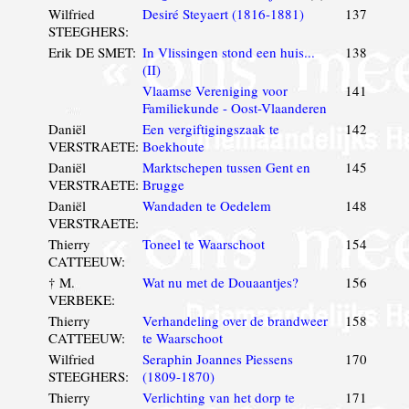
Wilfried
Desiré Steyaert (1816-1881)
137
STEEGHERS:
Erik DE SMET:
In Vlissingen stond een huis...
138
(II)
Vlaamse Vereniging voor
141
Familiekunde - Oost-Vlaanderen
Daniël
Een vergiftigingszaak te
142
VERSTRAETE:
Boekhoute
Daniël
Marktschepen tussen Gent en
145
VERSTRAETE:
Brugge
Daniël
Wandaden te Oedelem
148
VERSTRAETE:
Thierry
Toneel te Waarschoot
154
CATTEEUW:
† M.
Wat nu met de Douaantjes?
156
VERBEKE:
Thierry
Verhandeling over de brandweer
158
CATTEEUW:
te Waarschoot
Wilfried
Seraphin Joannes Piessens
170
STEEGHERS:
(1809-1870)
Thierry
Verlichting van het dorp te
171