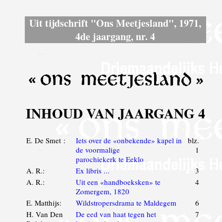
Uit tijdschrift "Ons Meetjesland", 1971,
4de jaargang, nr. 4
INHOUD VAN JAARGANG 4
E. De Smet :
Iets over de «onbekende» kapel in
blz.
de voormalige
1
parochiekerk te Eeklo
A. R.:
Ex libris ...
3
A. R.:
Uit een «handboeksken» te
4
Zomergem, 1820
E. Matthijs:
Wildstropersdrama te Maldegem
6
H. Van Den
De eed van haat tegen het
7