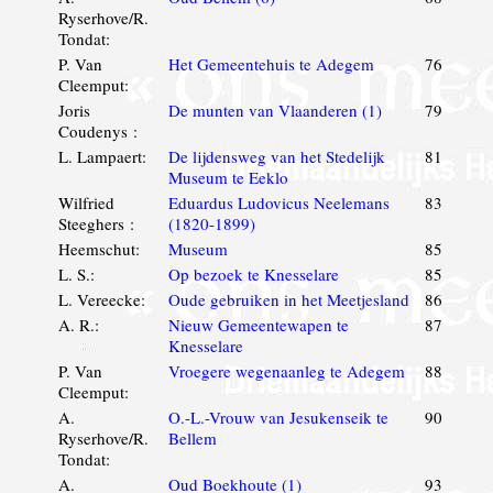
Ryserhove/R.
Tondat:
P. Van
Het Gemeentehuis te Adegem
76
Cleemput:
Joris
De munten van Vlaanderen (1)
79
Coudenys :
L. Lampaert:
De lijdensweg van het Stedelijk
81
Museum te Eeklo
Wilfried
Eduardus Ludovicus Neelemans
83
Steeghers :
(1820-1899)
Heemschut:
Museum
85
L. S.:
Op bezoek te Knesselare
85
L. Vereecke:
Oude gebruiken in het Meetjesland
86
A. R.:
Nieuw Gemeentewapen te
87
Knesselare
P. Van
Vroegere wegenaanleg te Adegem
88
Cleemput:
A.
O.-L.-Vrouw van Jesukenseik te
90
Ryserhove/R.
Bellem
Tondat:
A.
Oud Boekhoute (1)
93