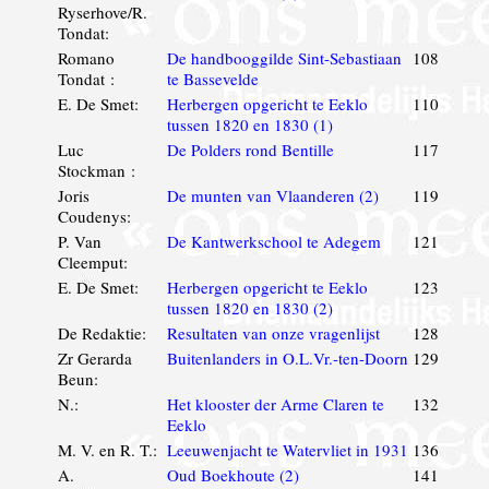
Ryserhove/R.
Tondat:
Romano
De handbooggilde Sint-Sebastiaan
108
Tondat :
te Bassevelde
E. De Smet:
Herbergen opgericht te Eeklo
110
tussen 1820 en 1830 (1)
Luc
De Polders rond Bentille
117
Stockman :
Joris
De munten van Vlaanderen (2)
119
Coudenys:
P. Van
De Kantwerkschool te Adegem
121
Cleemput:
E. De Smet:
Herbergen opgericht te Eeklo
123
tussen 1820 en 1830 (2)
De Redaktie:
Resultaten van onze vragenlijst
128
Zr Gerarda
Buitenlanders in O.L.Vr.-ten-Doorn
129
Beun:
N.:
Het klooster der Arme Claren te
132
Eeklo
M. V. en R. T.:
Leeuwenjacht te Watervliet in 1931
136
A.
Oud Boekhoute (2)
141