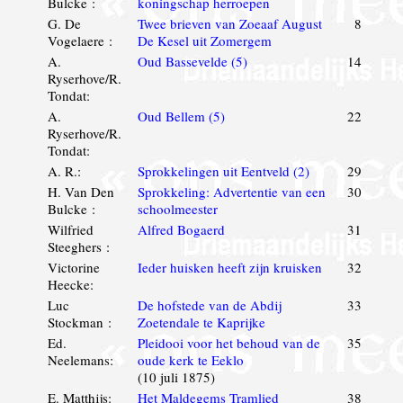
Bulcke :
koningschap herroepen
G. De
Twee brieven van Zoeaaf August
8
Vogelaere :
De Kesel uit Zomergem
A.
Oud Bassevelde (5)
14
Ryserhove/R.
Tondat:
A.
Oud Bellem (5)
22
Ryserhove/R.
Tondat:
A. R.:
Sprokkelingen uit Eentveld (2)
29
H. Van Den
Sprokkeling: Advertentie van een
30
Bulcke :
schoolmeester
Wilfried
Alfred Bogaerd
31
Steeghers :
Victorine
Ieder huisken heeft zijn kruisken
32
Heecke:
Luc
De hofstede van de Abdij
33
Stockman :
Zoetendale te Kaprijke
Ed.
Pleidooi voor het behoud van de
35
Neelemans:
oude kerk te Eeklo
(10 juli 1875)
E. Matthijs:
Het Maldegems Tramlied
38