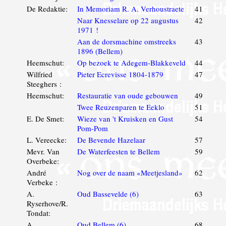
De Redaktie:
In Memoriam R. A. Verhoustraete
41
Naar Knesselare op 22 augustus
42
1971 !
Aan de dorsmachine omstreeks
43
1896 (Bellem)
Heemschut:
Op bezoek te Adegem-Blakkeveld
44
Wilfried
Pieter Ecrevisse 1804-1879
47
Steeghers :
Heemschut:
Restauratie van oude gebouwen
49
Twee Reuzenparen te Eeklo
51
E. De Smet:
Wieze van 't Kruisken en Gust
54
Pom-Pom
L. Vereecke:
De Bevende Hazelaar
57
Mevr. Van
De Waterfeesten te Bellem
59
Overbeke:
André
Nog over de naam «Meetjesland»
62
Verbeke :
A.
Oud Bassevelde (6)
63
Ryserhove/R.
Tondat:
A.
Oud Bellem (6)
68