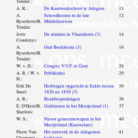
Tondat :
A. R.:
De Kantwerkschool te Adegem
11
A.
Schoolfeesten in de late
12
Ryserhove/R.
Middeleeuwen
Tondat:
Joris
De munten in Vlaanderen (3)
14
Coudenys:
A.
Oud Boekhoute (3)
16
Ryserhove/R.
Tondat:
W. v. H.:
Congres V.V.F. te Gent
28
A. R. / W. v.
Publikaties
29
H.:
Erik De
Herbergen opgericht te Eeklo tussen
30
Smet:
1820 en 1830 (3)
A. R.:
Boekbesprekingen
36
E. D'Havé/R.
Grafstenen in het Meetjesland (1)
37
Staelens:
W. S.:
Nieuw gemeentewapen in het
40
Meetjesland (Knesselare)
Pierre Van
Het uurwerk in de Adegemse
41
Cleemput :
kerktoren