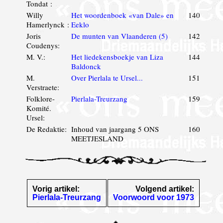
Tondat :
Willy
Het woordenboek «van Dale» en
140
Hamerlynck :
Eeklo
Joris
De munten van Vlaanderen (5)
142
Coudenys:
M. V.:
Het liedekensboekje van Liza
144
Baldonck
M.
Over Pierlala te Ursel...
151
Verstraete:
Folklore-
Pierlala-Treurzang
159
Komité.
Ursel:
De Redaktie:
Inhoud van jaargang 5 ONS
160
MEETJESLAND
Vorig artikel:
Volgend artikel:
Pierlala-Treurzang
Voorwoord voor 1973