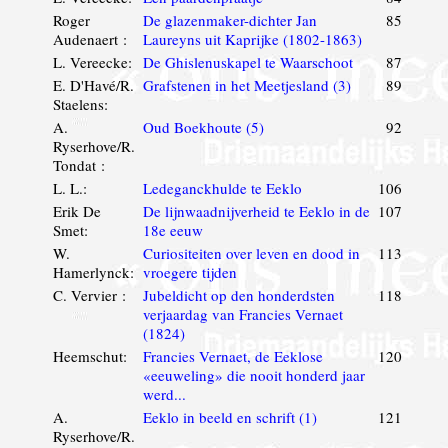
Roger
De glazenmaker-dichter Jan
85
Audenaert :
Laureyns uit Kaprijke (1802-1863)
L. Vereecke:
De Ghislenuskapel te Waarschoot
87
E. D'Havé/R.
Grafstenen in het Meetjesland (3)
89
Staelens:
A.
Oud Boekhoute (5)
92
Ryserhove/R.
Tondat :
L. L.:
Ledeganckhulde te Eeklo
106
Erik De
De lijnwaadnijverheid te Eeklo in de
107
Smet:
18e eeuw
W.
Curiositeiten over leven en dood in
113
Hamerlynck:
vroegere tijden
C. Vervier :
Jubeldicht op den honderdsten
118
verjaardag van Francies Vernaet
(1824)
Heemschut:
Francies Vernaet, de Eeklose
120
«eeuweling» die nooit honderd jaar
werd...
A.
Eeklo in beeld en schrift (1)
121
Ryserhove/R.