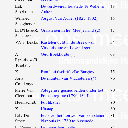
Luk
De verdwenen hofstede Te Walle in
43
Stockman :
Aalter
Wilfried
August Van Acker (1827-1902)
45
Steeghers :
E. D'Havé/R.
Grafstenen in het Meetjesland (2)
47
Staelens:
V.V.v. Eeklo:
Kastelentocht in de streek van
54
Vinderhoute en Lovendegem
A.
Oud Boekhoute (4)
63
Ryserhove/R.
Tondat :
X.:
Familietijdschrift «De Bargie»
75
Joris
De munten van Vlaanderen (4)
76
Coudenys :
Pierre Van
Adegemse gesneuvelden onder het
79
Cleemput:
Franse regime (1796-1815)
Heemschut:
Publikaties
80
X.:
Uitstap
80
Erik De
Iets over het bouwen van een stenen
81
Smet:
klapbuis in 1780 te Assenede
L. Vereecke:
Een paardenpraatje
84