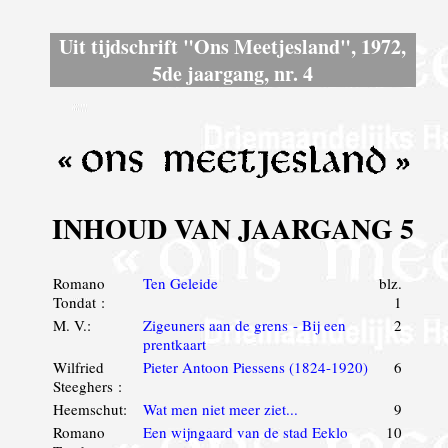
Uit tijdschrift "Ons Meetjesland", 1972,
5de jaargang, nr. 4
INHOUD VAN JAARGANG 5
Romano
Ten Geleide
blz.
Tondat :
1
M. V.:
Zigeuners aan de grens - Bij een
2
prentkaart
Wilfried
Pieter Antoon Piessens (1824-1920)
6
Steeghers :
Heemschut:
Wat men niet meer ziet...
9
Romano
Een wijngaard van de stad Eeklo
10