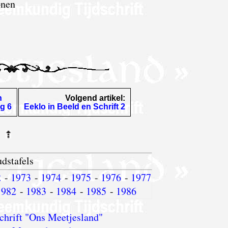
onen
n
Volgend artikel:
ng 6
Eeklo in Beeld en Schrift 2
dstafels
2
-
1973
-
1974
-
1975
-
1976
-
1977
1982
-
1983
-
1984
-
1985
-
1986
chrift "Ons Meetjesland"