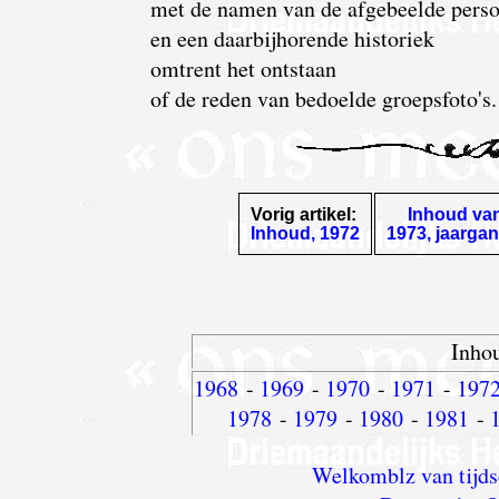
met de namen van de afgebeelde pers
en een daarbijhorende historiek
omtrent het ontstaan
of de reden van bedoelde groepsfoto's.
Vorig artikel:
Inhoud va
Inhoud, 1972
1973, jaarga
Inhou
1968
-
1969
-
1970
-
1971
-
197
1978
-
1979
-
1980
-
1981
-
Welkomblz van tijds