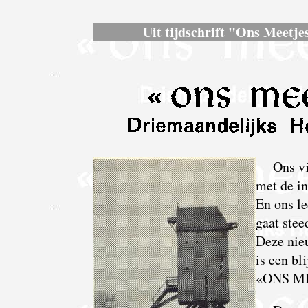
Uit tijdschrift "Ons Meetjes
Ons vi
met de in
En ons l
gaat steed
Deze nie
is een bl
«ONS M