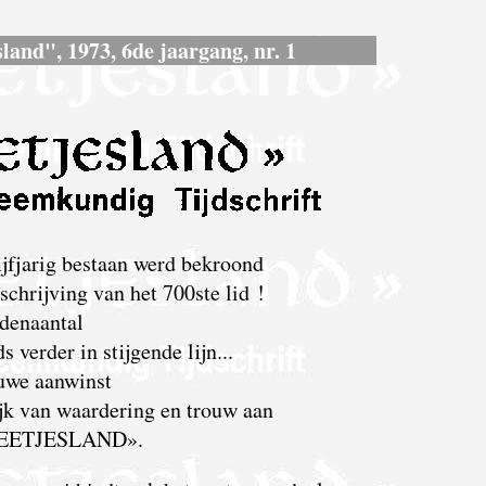
land", 1973, 6de jaargang, nr. 1
jfjarig bestaan werd bekroond
schrijving van het 700ste lid !
edenaantal
s verder in stijgende lijn...
uwe aanwinst
ijk van waardering en trouw aan
EETJESLAND».