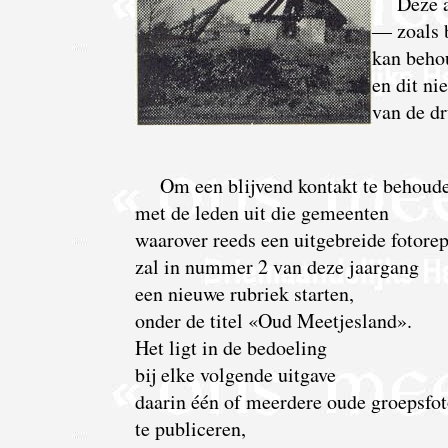
Deze a
— zoals 
kan beho
en dit ni
van de dr
Om een blijvend kontakt te behoud
met de leden uit die gemeenten
waarover reeds een uitgebreide fotore
zal in nummer 2 van deze jaargang
een nieuwe rubriek starten,
onder de titel «Oud Meetjesland».
Het ligt in de bedoeling
bij elke volgende uitgave
daarin één of meerdere oude groepsfot
te publiceren,