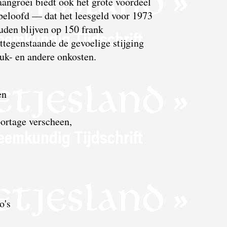
angroei biedt ook het grote voordeel
beloofd — dat het leesgeld voor 1973
uden blijven op 150 frank
ettegenstaande de gevoelige stijging
uk- en andere onkosten.
en
portage verscheen,
o's