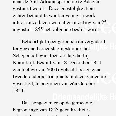
naar de Sint-Adrianus­parochie te Adegem
gestuurd wordt. Deze geeste­lijke dient
echter betaald te worden voor zijn werk
alhier en zo lezen wij dat er in zitting van 25
augustus 1855 het volgende beslist wordt:
"Behoorlijk bijeengeroepen en vergaderd
ter gewone beraed­slagings­kamer, het
Schepencollegie doet verslag dat bij
Koninklijk Besluit van 18 December 1854
een toelage van 500 fr gehecht is aen eene
tweede onder­pastors­plaets in deze gemeente
gevestigd, te beginnen van één October
1854;
"Dat, aengezien er op de gemeente-
begrootinge van 1855 geen krediet is