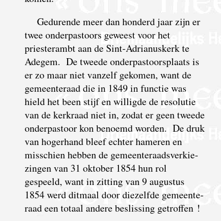
Gedurende meer dan honderd jaar zijn er
twee onderpastoors geweest voor het
priesterambt aan de Sint-Adrianuskerk te
Adegem. De tweede onder­pastoors­plaats is
er zo maar niet vanzelf gekomen, want de
gemeen­teraad die in 1849 in functie was
hield het been stijf en willigde de resolutie
van de kerkraad niet in, zodat er geen tweede
onder­pastoor kon benoemd worden. De druk
van hogerhand bleef echter hameren en
misschien hebben de gemeente­raads­verkie­
zingen van 31 oktober 1854 hun rol
gespeeld, want in zitting van 9 augustus
1854 werd ditmaal door diezelfde gemeente­
raad een totaal andere beslissing getroffen !