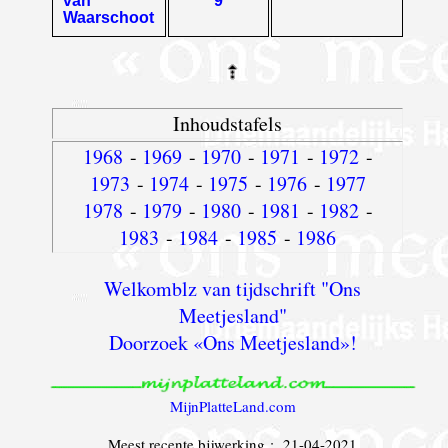
van
9
Waarschoot
Inhoudstafels
1968
-
1969
-
1970
-
1971
-
1972
-
1973
-
1974
-
1975
-
1976
-
1977
1978
-
1979
-
1980
-
1981
-
1982
-
1983
-
1984
-
1985
-
1986
Welkomblz van tijdschrift "Ons
Meetjesland"
Doorzoek «Ons Meetjesland»!
MijnPlatteLand.com
Meest recente bijwerking : 21-04-2021