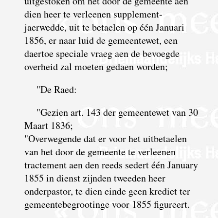
uitgestoken om het door de gemeente aen
dien heer te verleenen supplement-
jaerwedde, uit te betaelen op één Januari
1856, er naar luid de gemeentewet, een
daertoe speciale vraeg aen de bevoegde
overheid zal moeten gedaen worden;
"De Raed:
"Gezien art. 143 der gemeentewet van 30
Maart 1836;
"Overwegende dat er voor het uitbetaelen
van het door de gemeente te verleenen
tractement aen den reeds sedert één January
1855 in dienst zijnden tweeden heer
onderpastor, te dien einde geen krediet ter
gemeente­begrootinge voor 1855 figureert.