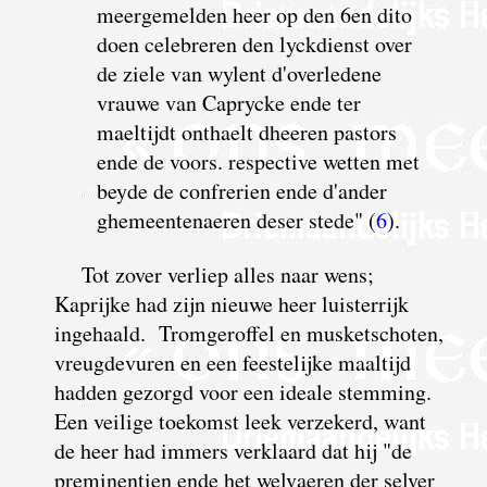
meergemelden heer op den 6en dito
doen celebreren den lyckdienst over
de ziele van wylent d'overledene
vrauwe van Caprycke ende ter
maeltijdt onthaelt dheeren pastors
ende de voors. respective wetten met
beyde de confrerien ende d'ander
ghemeentenaeren deser stede" (
6
).
Tot zover verliep alles naar wens;
Kaprijke had zijn nieuwe heer luisterrijk
ingehaald. Tromgeroffel en musketschoten,
vreugdevuren en een feestelijke maaltijd
hadden gezorgd voor een ideale stemming.
Een veilige toekomst leek verzekerd, want
de heer had immers verklaard dat hij "de
preminentien ende het welvaeren der selver