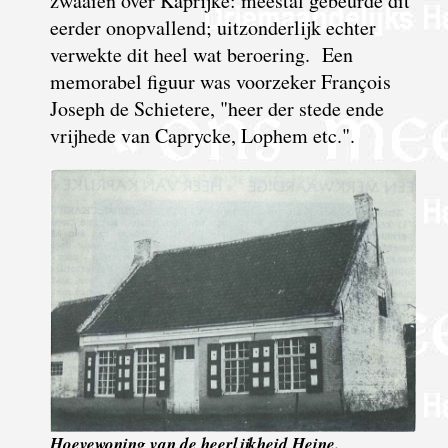
zwaaien over Kaprijke: meestal gebeurde dit
eerder onopvallend; uitzonderlijk echter
verwekte dit heel wat beroering. Een
memorabel figuur was voorzeker François
Joseph de Schietere, "heer der stede ende
vrijhede van Caprycke, Lophem etc.".
Hoevewoning van de heerlijkheid Heine.