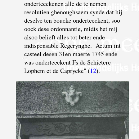
onderteeckenen alle de te nemen
resolutien ghenoughsaem synde dat hij
deselve ten boucke onderteeckent, soo
oock dese ordonnantie,
m
idts het mij
alsoo belieft alles tot beter ende
indispensable Regerynghe. Actum int
casteel desen 31en maerte 1745 ende
was onderteeckent Fs de Schietere
Lophem et de Caprycke" (
12
).