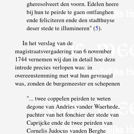
gheresolveert den voorn. Edelen heere
bij hun te peirde te gaen ontfanghen
ende feliciteren ende den stadthuyse
deser stede te illumineren" (
5
).
In het verslag van de
magistraatsvergadering van 6 november
1744 vernemen wij dan in detail hoe deze
intrede precies verlopen was: in
overeenstemming met wat hun gevraagd
was, zonden de burgemeester en schepenen
"...
t
wee coppelen peirden te weten
degone van Andries vander Waerhede,
pachter van het fonchier der stede van
Caprijcke ende de twee peirden van
Cornelis Judocus vanden Berghe