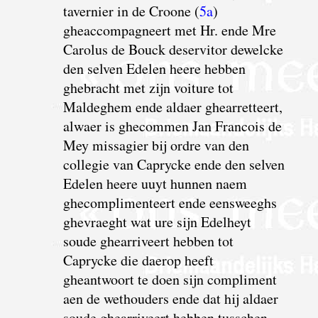
tavernier in de Croone (
5a
)
gheaccompagneert met Hr. ende Mre
Carolus de Bouck deservitor dewelcke
den selven Edelen heere hebben
ghebracht met zijn voiture tot
Maldeghem ende aldaer ghearretteert,
alwaer is ghecommen Jan Francois de
Mey missagier bij ordre van den
collegie van Caprycke ende den selven
Edelen heere uuyt hunnen naem
ghecomplimenteert ende eensweeghs
ghevraeght wat ure sijn Edelheyt
soude ghearriveert hebben tot
Caprycke die daerop heeft
gheantwoort te doen sijn compliment
aen de wethouders ende dat hij aldaer
soude ghearriveert hebben tusschen