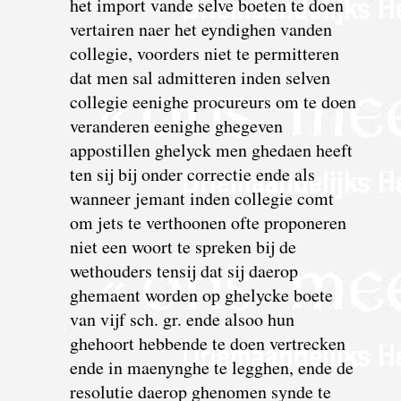
het import vande selve boeten te doen
vertairen naer het eyndighen vanden
collegie, voorders niet te permitteren
dat men sal admitteren inden selven
collegie eenighe procureurs om te doen
veranderen eenighe ghegeven
appostillen ghelyck men ghedaen heeft
ten sij bij onder correctie ende als
wanneer jemant inden collegie comt
om jets te verthoonen ofte proponeren
niet een woort te spreken bij de
wethouders tensij dat sij daerop
ghemaent worden op ghelycke boete
van vijf sch. gr. ende alsoo hun
ghehoort hebbende te doen vertrecken
ende in maenynghe te legghen, ende de
resolutie daerop ghenomen synde te