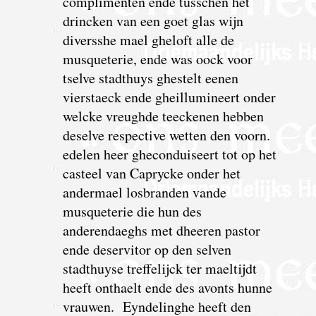
complimenten ende tusschen het
drincken van een goet glas wijn
diversshe mael gheloft alle de
musqueterie, ende was oock voor
tselve stadthuys ghestelt eenen
vierstaeck ende gheillumineert onder
welcke vreughde teeckenen hebben
deselve respective wetten den voorn.
edelen heer gheconduiseert tot op het
casteel van Caprycke onder het
andermael losbranden vande
musqueterie die hun des
anderendaeghs met dheeren pastor
ende deservitor op den selven
stadthuyse treffelijck ter maeltijdt
heeft onthaelt ende des avonts hunne
vrauwen.
E
yndelinghe heeft den