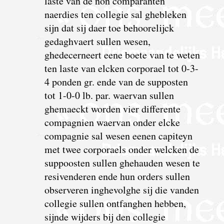
laste van de non comparanten
naerdies ten collegie sal ghebleken
sijn dat sij daer toe behoorelijck
gedaghvaert sullen wesen,
ghedecerneert eene boete van te weten
ten laste van elcken corporael tot 0-3-
4 ponden gr. ende van de supposten
tot 1-0-0 lb. par.
w
aervan sullen
ghemaeckt worden vier differente
compagnien waervan onder elcke
compagnie sal wesen eenen capiteyn
met twee corporaels onder welcken de
suppoosten sullen ghehauden wesen te
resivenderen ende hun orders sullen
observeren inghevolghe sij die vanden
collegie sullen ontfanghen hebben,
sijnde wijders bij den collegie