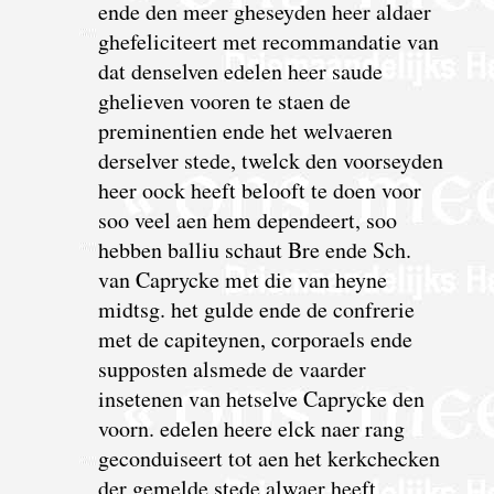
ende den meer gheseyden heer aldaer
ghefeliciteert met recommandatie van
dat denselven edelen heer saude
ghelieven vooren te staen de
preminentien ende het welvaeren
derselver stede, twelck den voorseyden
heer oock heeft belooft te doen voor
soo veel aen hem dependeert, soo
hebben balliu schaut Bre ende Sch.
van Caprycke met die van heyne
midtsg. het gulde ende de confrerie
met de capiteynen, corporaels ende
supposten alsmede de vaarder
insetenen van hetselve Caprycke den
voorn. edelen heere elck naer rang
geconduiseert tot aen het kerkchecken
der gemelde stede alwaer heeft