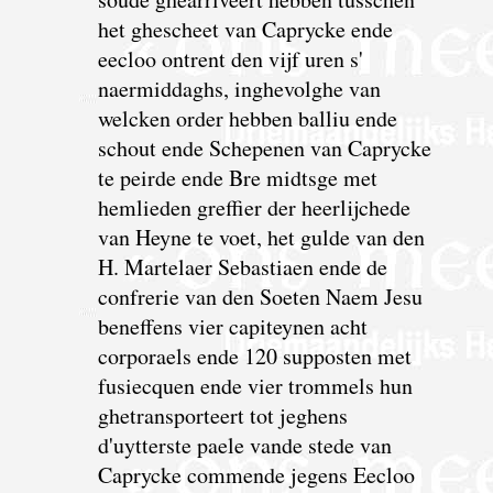
het ghescheet van Caprycke ende
eecloo ontrent den vijf uren s'
naermiddaghs, inghevolghe van
welcken order hebben balliu ende
schout ende Schepenen van Caprycke
te peirde ende Bre midtsge met
hemlieden greffier der heerlijchede
van Heyne te voet, het gulde van den
H. Martelaer Sebastiaen ende de
confrerie van den Soeten Naem Jesu
beneffens vier capiteynen acht
corporaels ende 120 supposten met
fusiecquen ende vier trommels hun
ghetransporteert tot jeghens
d'uytterste paele vande stede van
Caprycke commende jegens Eecloo