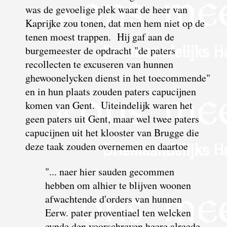
was de gevoelige plek waar de heer van
Kaprijke zou tonen, dat men hem niet op de
tenen moest trappen. Hij gaf aan de
burgemeester de opdracht "de paters
recollecten te excuseren van hunnen
ghewoonelycken dienst in het toecommende"
en in hun plaats zouden paters capucijnen
komen van Gent. Uiteindelijk
waren het
geen paters uit Gent, maar wel twee paters
capucijnen uit het klooster van Brugge die
deze taak zouden overnemen en daartoe
"...
n
aer hier sauden gecommen
hebben om alhier te blijven woonen
afwachtende d'orders van hunnen
Eerw. pater proventiael ten welcken
eynde den voorschreven heere alreede