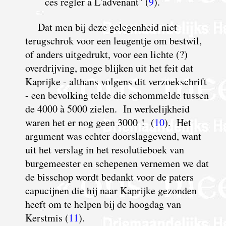
ces regler à L'advenant" (
9
).
D
at men bij deze gelegenheid niet
terugschrok voor een leugentje om bestwil,
of anders uitgedrukt, voor een lichte (?)
overdrijving, moge blijken uit het feit dat
Kaprijke - althans volgens dit verzoekschrift
- een bevolking telde die schommelde tussen
de 4000 à 5000 zielen. In werkelijkheid
waren het er nog geen 3000 ! (
10
).
H
et
argument was echter doorslaggevend, want
uit het verslag in het resolutieboek van
burgemeester en schepenen vernemen we dat
de bisschop wordt bedankt voor de paters
capucijnen die hij naar Kaprijke gezonden
heeft om te helpen bij de hoogdag van
Kerstmis (
11
).