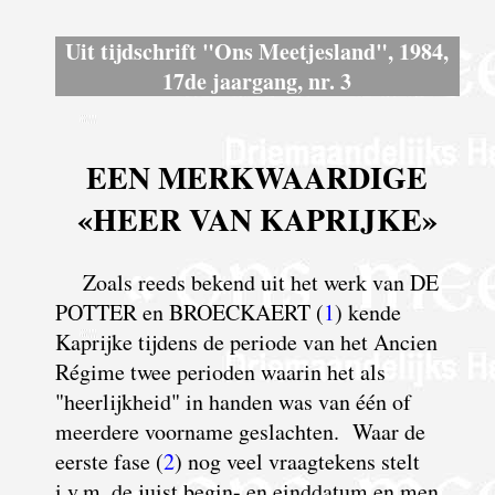
Uit tijdschrift "Ons Meetjesland", 1984,
17de jaargang, nr. 3
EEN MERKWAARDIGE
«HEER VAN KAPRIJKE»
Z
oals reeds bekend uit het werk van DE
POTTER en BROECKAERT (
1
) kende
Kaprijke tijdens de periode van het Ancien
Régime twee perioden waarin het als
"heerlijkheid" in handen was van één of
meerdere voorname geslachten.
W
aar
d
e
eerste fase (
2
) nog veel vraagtekens stelt
i.v.m. de juist begin- en einddatum en men