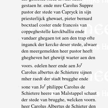
gestaen hr. ende mre Carolus Suppre
pastor der stede van Capryck in sijn
priesterlijck ghewaet, pieter bernard
bocxtael coster ende francois van
coppeghestelle kerckballiu ende
vandaer ghegaen tot aen den trap ofte
inganck der kercke deser stede, alwaer
den meergemelden heer pastor heeft
ghegheven het ghewijt waeter aen den
r
voors. edelen heer ende aen Jo
Carolus albertus de Schietere sijnen
mher raedt der stadt brugghe ende
r
sone van Jo
philippe Carolus de
Schietere heere van Malstappel schaut
der stede van brugghe, welcken voorn.
heer Carolus Albertus de Schieter den