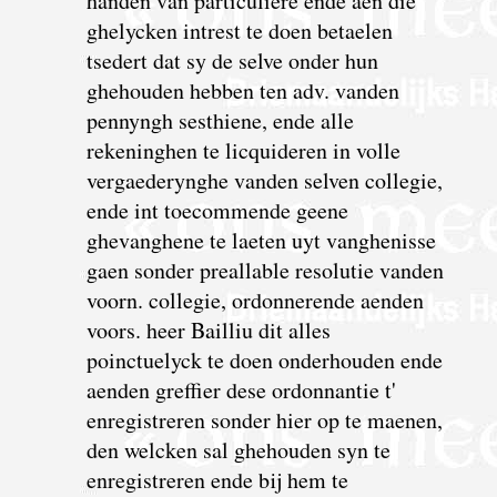
handen van particuliere ende aen die
ghelycken intrest te doen betaelen
tsedert dat sy de selve onder hun
ghehouden hebben ten adv. vanden
pennyngh sesthiene, ende alle
rekeninghen te licquideren in volle
vergaederynghe vanden selven collegie,
ende int toecommende geene
ghevanghene te laeten uyt vanghenisse
gaen sonder preallable resolutie vanden
voorn. collegie, ordonnerende aenden
voors. heer Bailliu dit alles
poinctuelyck te doen onderhouden ende
aenden greffier dese ordonnantie t'
enregistreren sonder hier op te maenen,
den welcken sal ghehouden syn te
enregistreren ende bij hem te