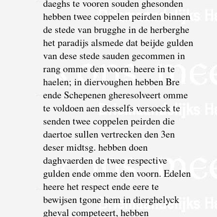
daeghs te vooren souden ghesonden
hebben twee coppelen peirden binnen
de stede van brugghe in de herberghe
het paradijs alsmede dat beijde gulden
van dese stede sauden gecommen in
rang omme den voorn. heere in te
haelen; in diervoughen hebben Bre
ende Schepenen gheresolveert omme
te voldoen aen desselfs versoeck te
senden twee coppelen peirden die
daertoe sullen vertrecken den 3en
deser midtsg. hebben doen
daghvaerden de twee respective
gulden ende omme den voorn. Edelen
heere het respect ende eere te
bewijsen tgone hem in dierghelyck
gheval competeert, hebben