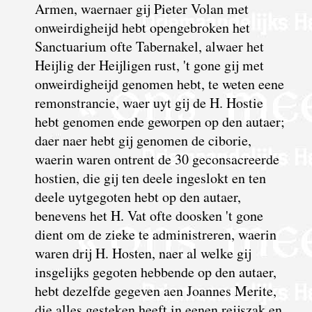
Armen, waernaer gij Pieter Volan met
onweirdigheijd hebt open­gebroken het
Sanctuarium ofte Taber­nakel, alwaer het
Heijlig der Heijligen rust, 't gone gij met
onweirdigheijd genomen hebt, te weten eene
remon­strancie, waer uyt gij de H. Hostie
hebt genomen ende geworpen op den autaer;
daer naer hebt gij genomen de ciborie,
waerin waren ontrent de 30 geconsacreerde
hostien, die gij ten deele ingeslokt en ten
deele uytge­goten hebt op den autaer,
benevens het H. Vat ofte doosken 't gone
dient om de zieke te administreren, waerin
waren drij H. Hosten, naer al welke gij
insgelijks gegoten hebbende op den autaer,
hebt dezelfde gegeven aen Joannes Merite,
die alles gesteken heeft in eenen reijszak en