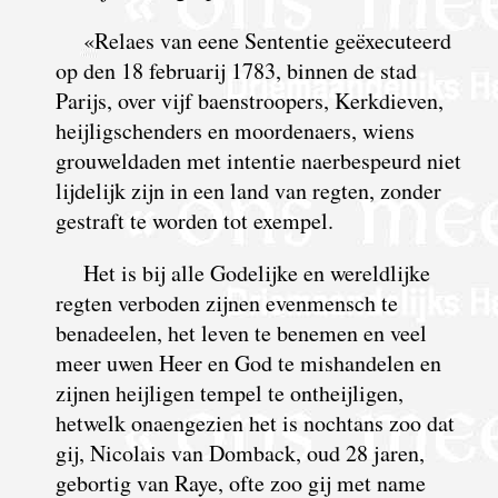
«Relaes van eene Sententie geëxecuteerd
op den 18 februarij 1783, binnen de stad
Parijs, over vijf baen­stroopers, Kerkdieven,
heijlig­schenders en moorde­naers, wiens
grouwel­daden met intentie naerbe­speurd niet
lijde­lijk zijn in een land van regten, zonder
gestraft te worden tot exempel.
Het is bij alle Godelijke en wereldlijke
regten verboden zijnen evenmensch te
benadeelen, het leven te benemen en veel
meer uwen Heer en God te mishandelen en
zijnen heijligen tempel te ontheijligen,
hetwelk onaengezien het is nochtans zoo dat
gij, Nicolais van Domback, oud 28 jaren,
gebortig van Raye, ofte zoo gij met name