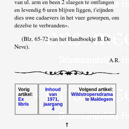
van ul. arm en been 2 slaegen te ontfangen
en levendig 6 uren blijven liggen, t'eijnden
dies uwe cadaevers in het vuer geworpen, om
dezelve te verbranden».
(Blz. 65-72 van het Handboekje B. De
Neve).
A.R.
Vorig
Inhoud
Volgend artikel:
artikel:
van
Wildstropersdrama
Ex
1971,
te Maldegem
libris
jaargang
4