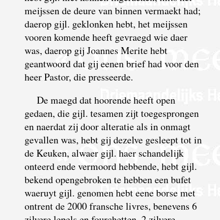
meijssen de deure van binnen vermaekt had;
daerop gijl. geklonken hebt, het meijssen
vooren komende heeft gevraegd wie daer
was, daerop gij Joannes Merite hebt
geantwoord dat gij eenen brief had voor den
heer Pastor, die presseerde.
De maegd dat hoorende heeft open
gedaen, die gijl. tesamen zijt toegesprongen
en naerdat zij door alteratie als in onmagt
gevallen was, hebt gij dezelve gesleept tot in
de Keuken, alwaer gijl. haer schandelijk
onteerd ende vermoord hebbende, hebt gijl.
bekend opengebroken te hebben een bufet
waeruyt gijl. genomen hebt eene borse met
ontrent de 2000 fransche livres, benevens 6
zilvere lepels en fourchetten, 2 zilvere