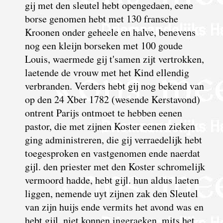
gij met den sleutel hebt opengedaen, eene
borse genomen hebt met 130 fransche
Kroonen onder geheele en halve, benevens
nog een kleijn borseken met 100 goude
Louis, waermede gij t'samen zijt vertrokken,
laetende de vrouw met het Kind ellendig
verbranden. Verders hebt gij nog bekend van
op den 24 Xber 1782 (wesende Kerstavond)
ontrent Parijs ontmoet te hebben eenen
pastor, die met zijnen Koster eenen zieken
ging administreren, die gij verraedelijk hebt
toegesproken en vastgenomen ende naerdat
gijl. den priester met den Koster schromelijk
vermoord hadde, hebt gijl. hun aldus laeten
liggen, nemende uyt zijnen zak den Sleutel
van zijn huijs ende vermits het avond was en
hebt gijl. niet konnen ingeraeken, mits het