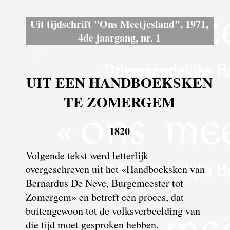
Uit tijdschrift "Ons Meetjesland", 1971,
4de jaargang, nr. 1
UIT EEN HANDBOEKSKEN
TE ZOMERGEM
1820
Volgende tekst werd letterlijk
overgeschreven uit het «Hand­boeksken van
Bernardus De Neve, Burgemeester tot
Zomergem» en betreft een proces, dat
buitengewoon tot de volksverbeelding van
die tijd moet gesproken hebben.