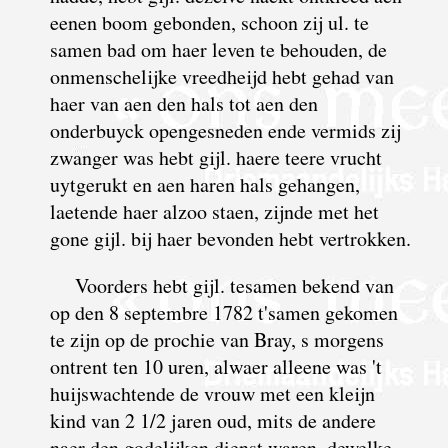
eenen boom gebonden, schoon zij ul. te
samen bad om haer leven te behouden, de
onmen­schelijke vreed­heijd hebt gehad van
haer van aen den hals tot aen den
onderbuyck opengesneden ende vermids zij
zwanger was hebt gijl. haere teere vrucht
uytgerukt en aen haren hals gehangen,
laetende haer alzoo staen, zijnde met het
gone gijl. bij haer bevonden hebt vertrokken.
Voorders hebt gijl. tesamen bekend van
op den 8 septembre 1782 t'samen gekomen
te zijn op de prochie van Bray, s morgens
ontrent ten 10 uren, alwaer alleene was 't
huijswachtende de vrouw met een kleijn
kind van 2 1/2 jaren oud, mits de andere
naer den godelijken dienst waren, dewelke