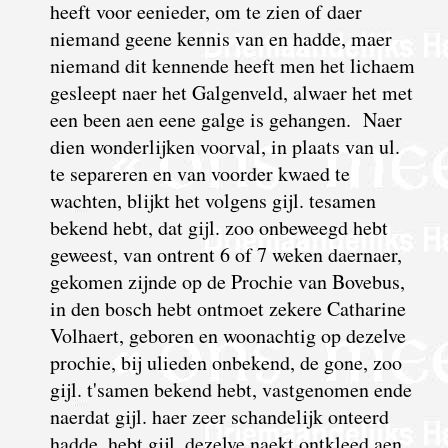
heeft voor eenieder, om te zien of daer
niemand geene kennis van en hadde, maer
niemand dit kennende heeft men het lichaem
gesleept naer het Galgenveld, alwaer het met
een been aen eene galge is gehangen. Naer
dien wonderlijken voorval, in plaats van ul.
te separeren en van voorder kwaed te
wachten, blijkt het volgens gijl. tesamen
bekend hebt, dat gijl. zoo onbeweegd hebt
geweest, van ontrent 6 of 7 weken daernaer,
gekomen zijnde op de Prochie van Bovebus,
in den bosch hebt ontmoet zekere Catharine
Volhaert, geboren en woonachtig op dezelve
prochie, bij ulieden onbekend, de gone, zoo
gijl. t'samen bekend hebt, vastgenomen ende
naerdat gijl. haer zeer schandelijk onteerd
hadde, hebt gijl. dezelve naekt ontkleed aen