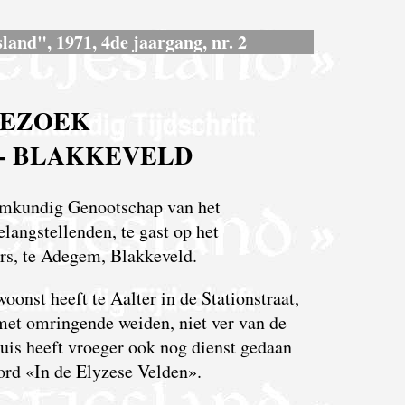
land", 1971, 4de jaargang, nr. 2
BEZOEK
- BLAKKEVELD
emkundig Genootschap van het
langstellenden, te gast op het
ers, te Adegem, Blakkeveld.
woonst heeft te Aalter in de Stationstraat,
 met omringende weiden, niet ver van de
is heeft vroeger ook nog dienst gedaan
bord «In de Elyzese Velden».