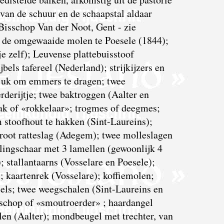
van de schuur en de schaapstal aldaar
isschop Van der Noot, Gent - zie
an de omgewaaide molen te Poesele (1844);
e zelf); Leuvense plattebuisstoof
els tafereel (Nederland); strijkijzers en
; juk om emmers te dragen; twee
rderijtje; twee baktroggen (Aalter en
k of «rokkelaar»; trogmes of deegmes;
 stoofhout te hakken (Sint-Laureins);
groot ratteslag (Adegem); twee molleslagen
palingschaar met 3 lamellen (gewoonlijk 4
; stallantaarns (Vosselare en Poesele);
); kaartenrek (Vosselare); koffiemolen;
els; twee weegschalen (Sint-Laureins en
schop of «smoutroerder» ; haardangel
len (Aalter); mondbeugel met trechter, van