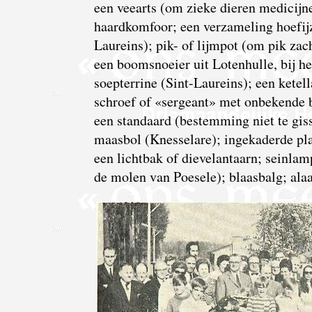
een veearts (om zieke dieren medicijne
haardkomfoor; een verzameling hoefijze
Laureins); pik- of lijmpot (om pik zac
een boomsnoeier uit Lotenhulle, bij he
soepterrine (Sint-Laureins); een kete
schroef of «sergeant» met onbekende b
een standaard (bestemming niet te gis
maasbol (Knesselare); ingekaderde plaa
een lichtbak of dievelantaarn; seinlamp
de molen van Poesele); blaasbalg; ala