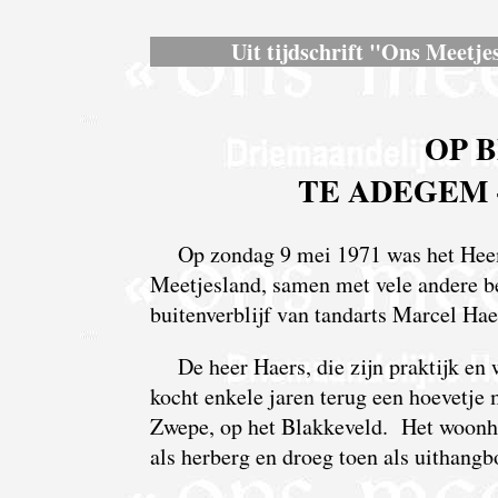
Uit tijdschrift "Ons Meetjes
OP 
TE ADEGEM 
Op zondag 9 mei 1971 was het He
Meetjesland, samen met vele andere be
buitenverblijf van tandarts Marcel Ha
De heer Haers, die zijn praktijk en 
kocht enkele jaren terug een hoevetje
Zwepe, op het Blakkeveld. Het woonhu
als herberg en droeg toen als uithang