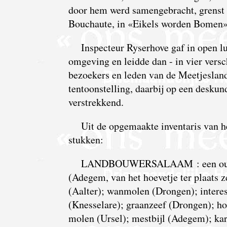
door hem werd samengebracht, grenst 
Bouchaute, in «Eikels worden Bomen»,
Inspecteur Ryserhove gaf in open lu
omgeving en leidde dan - in vier vers
bezoekers en leden van de Meetjesla
tentoonstelling, daarbij op een desku
verstrekkend.
Uit de opgemaakte inventaris van 
stukken:
LANDBOUWERSALAAM : een oude 
(Adegem, van het hoevetje ter plaats ze
(Aalter); wanmolen (Drongen); intere
(Knesselare); graanzeef (Drongen); h
molen (Ursel); mestbijl (Adegem); ka