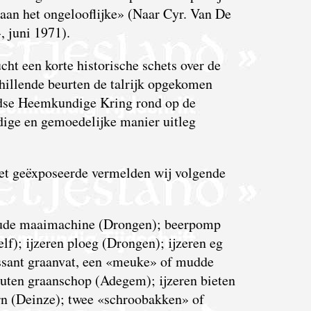
aan het ongelooflijke» (Naar Cyr. Van De
 juni 1971).
cht een korte historische schets over de
chillende beurten de talrijk opgekomen
ndse Heemkundige Kring rond op de
ndige en gemoedelijke manier uitleg
het geëxposeerde vermelden wij volgende
maaimachine (Drongen); beerpomp
lf); ijzeren ploeg (Drongen); ijzeren eg
ssant graanvat, een «meuke» of mudde
outen graanschop (Adegem); ijzeren bieten
rn (Deinze); twee «schroobakken» of