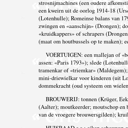
strosnijmachines (een oudere afkomsti
een kweirn uit de oorlog 1914-18 (Urse
(Lotenhulle); Romeinse balans van 17
zwingen en «aanschijn» (Drongen); do
«kruidkappers» of schrapers (Drongen)
(maat om houtbussels op te maken); e
VOERTUIGEN: een mallejan of «boo
assen: «Paris 1793»); slede (Lotenhull
tramenkar of «triemkar» (Maldegem); 
mini-driewielkar voor kinderen (uit Lo
dommekracht (oud systeem om wielen 
BROUWERIJ: tonnen (Krüger, Eeklo
(Aalter); moutkeerder; moutschop en 
van de vroegere brouwersgilden); krui
HUISRAAD e.a.: eiken schouwen ged