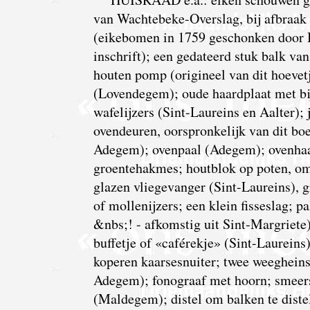
van Wachtebeke-Overslag, bij afbraak 
(eikebomen in 1759 geschonken door B
inschrift); een gedateerd stuk balk v
houten pomp (origineel van dit hoevetj
(Lovendegem); oude haardplaat met bijb
wafelijzers (Sint-Laureins en Aalter)
ovendeuren, oorspronkelijk van dit boe
Adegem); ovenpaal (Adegem); ovenhaa
groentehakmes; houtblok op poten, om
glazen vliegevanger (Sint-Laureins), 
of mollenijzers; een klein fisseslag; 
&nbs;! - afkomstig uit Sint-Margriete)
buffetje of «caférekje» (Sint-Laureins
koperen kaarsesnuiter; twee weegheins
Adegem); fonograaf met hoorn; smeer
(Maldegem); distel om balken te diste