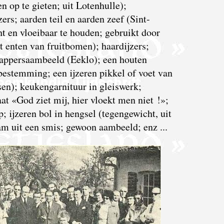
n op te gieten; uit Lotenhulle);
rs; aarden teil en aarden zeef (Sint-
ht en vloeibaar te houden; gebruikt door
t enten van fruitbomen); haardijzers;
llappersaambeeld (Eeklo); een houten
estemming; een ijzeren pikkel of voet van
sen); keukengarnituur in gleiswerk;
t «God ziet mij, hier vloekt men niet !»;
; ijzeren bol in hengsel (tegengewicht, uit
am uit een smis; gewoon aambeeld; enz ...