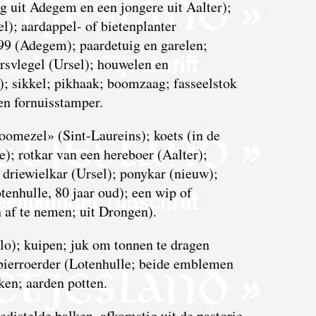
g uit Adegem en een jongere uit Aalter);
l); aardappel- of bietenplanter
99 (Adegem); paardetuig en garelen;
rsvlegel (Ursel); houwelen en
; sikkel; pikhaak; boomzaag; fasseelstok
en fornuisstamper.
mezel» (Sint-Laureins); koets (in de
e); rotkar van een hereboer (Aalter);
driewielkar (Ursel); ponykar (nieuw);
tenhulle, 80 jaar oud); een wip of
af te nemen; uit Drongen).
); kuipen; juk om tonnen te dragen
bierroerder (Lotenhulle; beide emblemen
ken; aarden potten.
istelde balken, afkomstig uit de pastorie