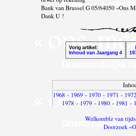
Bank van Brussel G 05/64050 «Ons Me
Dank U !
Vorig artikel:
Inhoud van Jaargang 4
19
Inhou
1968
-
1969
-
1970
-
1971
-
197
1978
-
1979
-
1980
-
1981
-
Welkomblz van tijds
Doorzoek «O