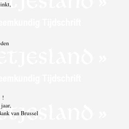
inkt,
eden
 !
jaar,
 Bank van Brussel