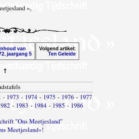
etjesland »,
Inhoud van
Volgend artikel:
72, jaargang 5
Ten Geleide
dstafels
2
-
1973
-
1974
-
1975
-
1976
-
1977
1982
-
1983
-
1984
-
1985
-
1986
chrift "Ons Meetjesland"
ns Meetjesland»!