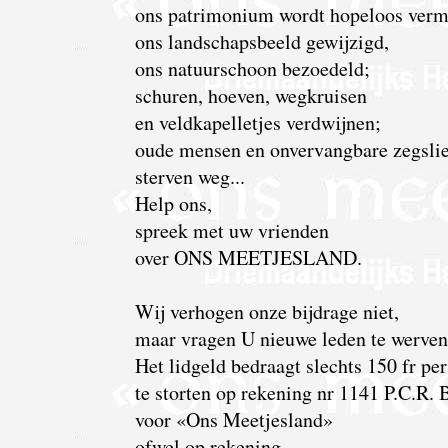
ons patrimonium wordt hopeloos verm
ons landschapsbeeld gewijzigd,
ons natuurschoon bezoedeld;
schuren, hoeven, wegkruisen
en veldkapelletjes verdwijnen;
oude mensen en onvervangbare zegsli
sterven weg...
Help ons,
spreek met uw vrienden
over ONS MEETJESLAND.
Wij verhogen onze bijdrage niet,
maar vragen U nieuwe leden te werven
Het lidgeld bedraagt slechts 150 fr per 
te storten op rekening nr 1141 P.C.R.
voor «Ons Meetjesland»
ofwel op rekening