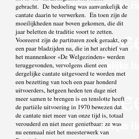
gebracht. De bedoeling was aanvan­kelijk de
cantate daarin te verwerken. En toen zijn de
moeilijkheden naar boven gekomen, die dit
jaar beletten de traditie voort te zetten.
Vooreerst zijn de parti­turen zoek geraakt, op
een paar bladzijden na, die in het archief van
het mannen­koor «De Welge­zinden» werden
terug­gevonden, vervolgens dient een
dergelijke cantate uitgevoerd te worden met
een bezetting van toch een paar honderd
uitvoerders, hetgeen heden ten dage niet
meer samen te brengen is en tenslotte heeft
de partiële uitvoering in 1970 bewezen dat
de cantate niet meer van onze tijd is, totaal
verouderd en niet meer geniet­baar: ze was
nu eenmaal niet het mees­terwerk van