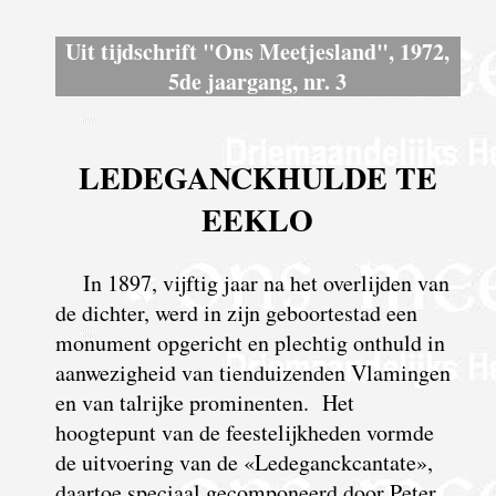
Uit tijdschrift "Ons Meetjesland", 1972,
5de jaargang, nr. 3
LEDEGANCKHULDE TE
EEKLO
In 1897, vijftig jaar na het overlijden van
de dichter, werd in zijn geboortestad een
monument opgericht en plechtig onthuld in
aanwezigheid van tienduizenden Vlamingen
en van talrijke prominenten. Het
hoogtepunt van de feestelijkheden vormde
de uitvoering van de «Ledeganckcantate»,
daartoe speciaal gecomponeerd door Peter