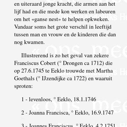
en uiteraard jonge kracht, die armen aan het
lijf had en die mede kon werken en labeuren
om het «ganse nest» te helpen opkweken.
Vandaar soms het grote verschil in leeftijd
tussen man en vrouw en de kinderen die dan
nog kwamen.
Illustrerend is zo het geval van zekere
Franciscus Cobert (° Drongen ca 1712) die
op 27.6.1745 te Eeklo trouwde met Martha
Goethals (° IJzendijke ca 1722) en waaruit
sproten:
1 - levenloos, ° Eeklo, 18.1.1746
2 - Joanna Francisca, ° Eeklo, 16.9.1747
3 - Joannes Franciscus, ° Eeklo, 4.2.1751