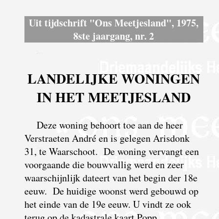
Uit tijdschrift "Ons Meetjesland", 1975,
8ste jaargang, nr. 2
LANDELIJKE WONINGEN
IN HET MEETJESLAND
Deze woning behoort toe aan de heer
Verstraeten André en is gelegen Arisdonk
31, te Waarschoot. De woning vervangt een
voorgaande die bouwvallig werd en zeer
waarschijnlijk dateert van het begin der 18e
eeuw. De huidige woonst werd gebouwd op
het einde van de 19e eeuw. U vindt ze ook
terug op de kadastrale kaart Popp.