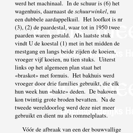
werd het machinaal. In de schuur is (6) het
wagenhuis, daarnaast de
schuurwinkel
, nu
een dubbele aardappelkuil. Het loofkot is nr
(3), (2) de paardestal, waar tot in 1950 twee
paarden waren gestald. Als laatste stuk
vindt U de koestal (1) met in het midden de
mestgang en langs beide zijden de koeien,
vroeger vijf koeien, nu tien stuks. Uiterst
links op het algemeen plan staat het
«braskot» met fornuis. Het bakhuis werd
vroeger door drie families gebruikt, die elk
hun week hun «bakte» deden. De bakoven
kon twintig grote broden bevatten. Na de
tweede wereldoorlog werd deze niet meer
gebruikt en dient nu als rommelplaats.
Vóór de afbraak van een der bouwvallige