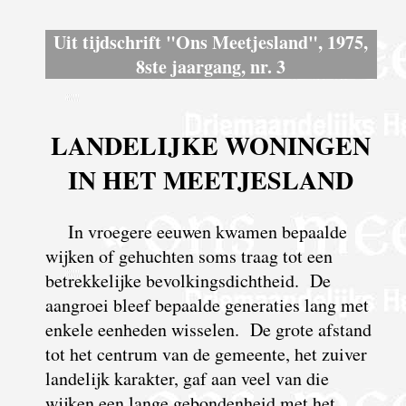
Uit tijdschrift "Ons Meetjesland", 1975,
8ste jaargang, nr. 3
LANDELIJKE WONINGEN
IN HET MEETJESLAND
In vroegere eeuwen kwamen bepaalde
wijken of gehuchten soms traag tot een
betrekkelijke bevolkingsdichtheid. De
aangroei bleef bepaalde generaties lang met
enkele eenheden wisselen. De grote afstand
tot het centrum van de gemeente, het zuiver
landelijk karakter, gaf aan veel van die
wijken een lange gebondenheid met het