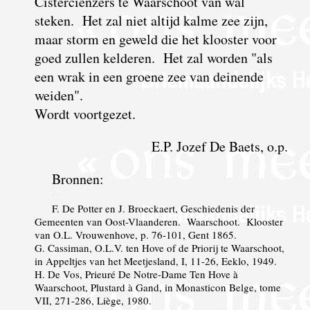
Cisterciënzers te Waarschoot van wal
steken. Het zal niet altijd kalme zee zijn,
maar storm en geweld die het klooster voor
goed zullen kelderen. Het zal worden "als
een wrak in een groene zee van deinende
weiden".
Wordt voortgezet.
E.P. Jozef De Baets, o.p.
Bronnen:
F. De Potter en J. Broeckaert, Geschiedenis der
Gemeenten van Oost-Vlaanderen. Waarschoot. Klooster
van O.L. Vrouwenhove, p. 76-101, Gent 1865.
G. Cassiman, O.L.V. ten Hove of de Priorij te Waarschoot,
in Appeltjes van het Meetjesland, I, 11-26, Eeklo, 1949.
H. De Vos, Prieuré De Notre-Dame Ten Hove à
Waarschoot, Plustard à Gand, in Monasticon Belge, tome
VII, 271-286, Liège, 1980.