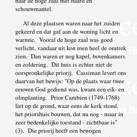
naar de hoge zaal met haard en
schouwmantel.
Al deze plaatsen waren naar het zuiden
gekeerd en dat gaf aan de woning licht en
warmte. Vooral de hoge zaal was goed
verlicht, vandaar uit kon men heel de omtrek
zien. Dan waren er nog kapel, bovenkamers
en zoldering. Dit huis is echter niet de
oorspronkelijke priorij. Cassiman levert ons
daarvan het bewijs: "
O
p de plaats waar twee
eeuwen God gediend was, kwam een eik- en
olmplanting. Prior Cambien (1749-1768)
liet op de grond, waar eens de kerk stond,
het priorshuis bouwen, dat nu nog - maar in
zeer bedenkelijke toestand - zichtbaar is"
(
3
). Die priorij heeft een bewogen