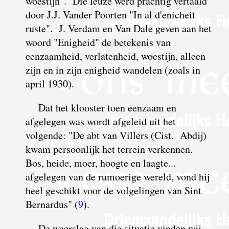
woestijn". Die leuze werd prachtig vertaald
door J.J. Vander Poorten "In al d'enicheit
ruste". J. Verdam en Van Dale geven aan het
woord "Enigheid" de betekenis van
eenzaamheid, verlatenheid, woestijn, alleen
zijn en in zijn enigheid wandelen (zoals in
april 1930).
Dat het klooster toen eenzaam en
afgelegen was wordt afgeleid uit het
volgende: "
D
e abt van Villers (Cist. Abdij)
kwam persoonlijk het terrein verkennen.
Bos, heide, moer, hoogte en laagte...
afgelegen van de rumoerige wereld, vond hij
heel geschikt voor de volgelingen van Sint
Bernardus" (
9
).
D
e weerslag van die situatie vinden wij