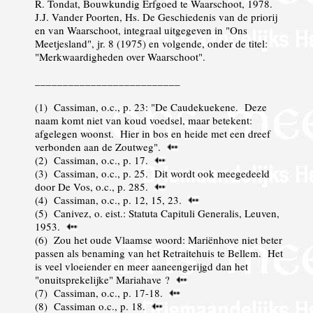
R. Tondat, Bouwkundig Erfgoed te Waarschoot, 1978.
J.J. Vander Poorten, Hs. De Geschiedenis van de priorij
en van Waarschoot, integraal uitgegeven in "Ons
Meetjesland", jr. 8 (1975) en volgende, onder de titel:
"Merkwaardigheden over Waarschoot".
__________________________
(
1
) Cassiman, o.c., p. 23: "De Caudekuekene. Deze
naam komt niet van koud voedsel, maar betekent:
afgelegen woonst. Hier in bos en heide met een dreef
verbonden aan de Zoutweg".
(
2
) Cassiman, o.c., p. 17.
(
3
) Cassiman, o.c., p. 25. Dit wordt ook meegedeeld
door De Vos, o.c., p. 285.
(
4
) Cassiman, o.c., p. 12, 15, 23.
(
5
) Canivez, o. eist.: Statuta Capituli Generalis, Leuven,
1953.
(
6
) Zou het oude Vlaamse woord: Mariënhove niet beter
passen als benaming van het Retraitehuis te Bellem. Het
is veel vloeiender en meer aaneengerijgd dan het
"onuitsprekelijke" Mariahave ?
(
7
) Cassiman, o.c., p. 17-18.
(
8
) Cassiman o.c., p. 18.