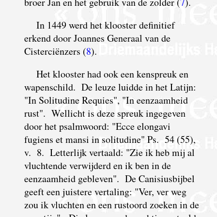
broer Jan en het gebruik van de zolder (
7
).
I
n 1449 werd het klooster definitief
erkend door Joannes Generaal van de
Cisterciënzers (
8
).
Het klooster had ook een kenspreuk en
wapenschild. De leuze luidde in het Latijn:
"In Solitudine Requies", "In eenzaamheid
rust". Wellicht is deze spreuk ingegeven
door het psalmwoord: "Ecce elongavi
fugiens et mansi in solitudine" Ps. 54 (55),
v. 8. Letterlijk vertaald: "Zie ik heb mij al
vluchtende verwijderd en ik ben in de
eenzaamheid gebleven". De Canisiusbijbel
geeft een juistere vertaling: "Ver, ver weg
zou ik vluchten en een rustoord zoeken in de