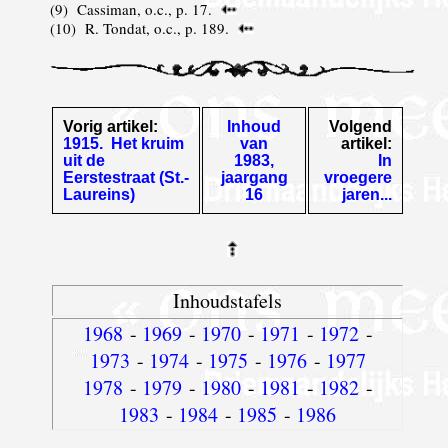
(
9
) Cassiman, o.c., p. 17.
(
10
) R. Tondat, o.c., p. 189.
Vorig artikel:
Inhoud
Volgend
1915. Het kruim
van
artikel:
uit de
1983,
In
Eerstestraat (St.-
jaargang
vroegere
Laureins)
16
jaren...
Inhoudstafels
1968
-
1969
-
1970
-
1971
-
1972
-
1973
-
1974
-
1975
-
1976
-
1977
1978
-
1979
-
1980
-
1981
-
1982
-
1983
-
1984
-
1985
-
1986