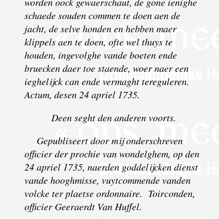
worden oock gewaerschaut, de gone ienighe
schaede souden commen te doen aen de
jacht, de selve honden en hebben maer
klippels aen te doen, ofte wel thuys te
houden, ingevolghe vande boeten ende
bruecken daer toe staende, woer naer een
ieghelijck can ende vermaght tereguleren.
Actum, desen 24 apriel 1735.
Deen seght den anderen voorts.
Gepubliseert door mij onderschreven
officier der prochie van wondelghem, op den
24 apriel 1735, naerden goddelijcken dienst
vande hooghmisse, vuytcommende vanden
volcke ter plaetse ordonnaire. Toirconden,
officier Geeraerdt Van Huffel.