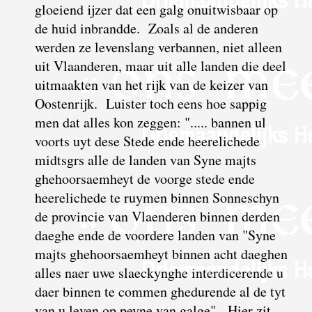
gloeiend ijzer dat een galg onuitwisbaar op
de huid inbrandde. Zoals al de anderen
werden ze levenslang verbannen, niet alleen
uit Vlaanderen, maar uit alle landen die deel
uitmaakten van het rijk van de keizer van
Oostenrijk. Luister toch eens hoe sappig
men dat alles kon zeggen: "..... bannen ul
voorts uyt dese Stede ende heerelichede
midtsgrs alle de landen van Syne majts
ghehoorsaemheyt de voorge stede ende
heerelichede te ruymen binnen Sonneschyn
de provincie van Vlaenderen binnen derden
daeghe ende de voordere landen van "Syne
majts ghehoorsaemheyt binnen acht daeghen
alles naer uwe slaeckynghe interdicerende u
daer binnen te commen ghedurende al de tyt
van u leven op peyne van galge". Hier zit