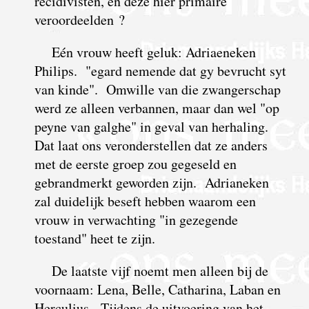
recidivisten, en deze hier primaire
veroordeelden ?
Eén vrouw heeft geluk: Adriaeneken
Philips. "egard nemende dat gy bevrucht syt
van kinde". Omwille van die zwangerschap
werd ze alleen verbannen, maar dan wel "op
peyne van galghe" in geval van herhaling.
Dat laat ons veronderstellen dat ze anders
met de eerste groep zou gegeseld en
gebrandmerkt geworden zijn. Adrianeken
zal duidelijk beseft hebben waarom een
vrouw in verwachting "in gezegende
toestand" heet te zijn.
De laatste vijf noemt men alleen bij de
voornaam: Lena, Belle, Catharina, Laban en
Herculius. Tijdens de uitvoering van het