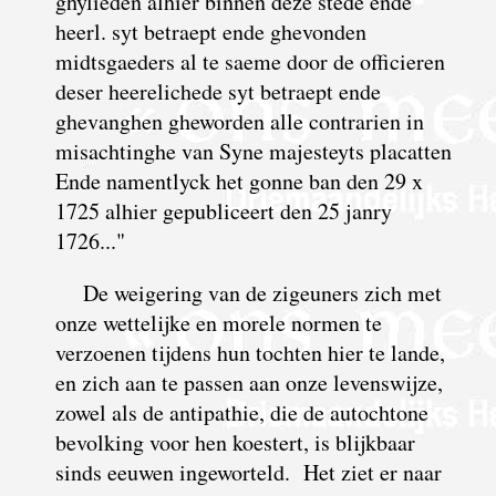
ghylieden alhier binnen deze stede ende
heerl. syt betraept ende ghevonden
midtsgaeders al te saeme door de officieren
deser heerelichede syt betraept ende
ghevanghen gheworden alle contrarien in
misachtinghe van Syne majesteyts placatten
Ende namentlyck het gonne ban den 29 x
1725 alhier gepubliceert den 25 janry
1726..."
De weigering van de zigeuners zich met
onze wettelijke en morele normen te
verzoenen tijdens hun tochten hier te lande,
en zich aan te passen aan onze levenswijze,
zowel als de antipathie, die de autochtone
bevolking voor hen koestert, is blijkbaar
sinds eeuwen ingeworteld. Het ziet er naar