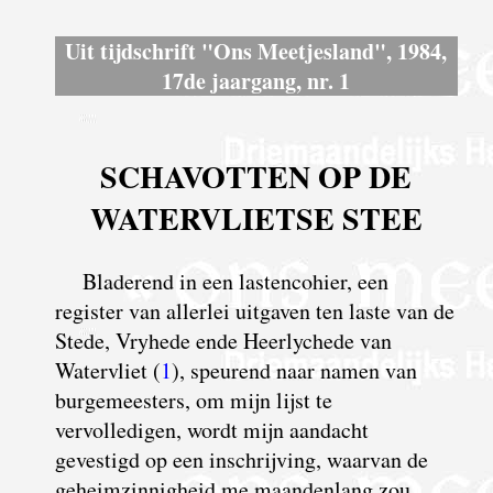
Uit tijdschrift "Ons Meetjesland", 1984,
17de jaargang, nr. 1
SCHAVOTTEN OP DE
WATERVLIETSE STEE
B
laderend in een lastencohier, een
register van allerlei uitgaven ten laste van de
Stede, Vryhede ende Heerlychede van
Watervliet (
1
), speurend naar namen van
burgemeesters, om mijn lijst te
vervolledigen, wordt mijn aandacht
gevestigd op een inschrijving, waarvan de
geheimzinnigheid me maandenlang zou