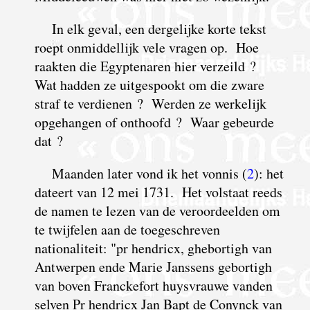
In elk geval, een dergelijke korte tekst
roept onmiddellijk vele vragen op. Hoe
raakten die Egyptenaren hier verzeild ?
Wat hadden ze uitgespookt om die zware
straf te verdienen ? Werden ze werkelijk
opgehangen of onthoofd ? Waar gebeurde
dat ?
M
aanden later vond ik het vonnis (
2
): het
dateert van 12 mei 1731. Het volstaat reeds
de namen te lezen van de veroordeelden om
te twijfelen aan de toegeschreven
nationaliteit: "pr hendricx, ghebortigh van
Antwerpen ende Marie Janssens gebortigh
van boven Franckefort huysvrauwe vanden
selven Pr hendricx Jan Bapt de Conynck van