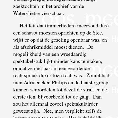
zoektochten in het archief van de
Watervlietse vierschaar.
Het feit dat timmerlieden (meervoud dus)
een schavot moesten oprichten op de Stee,
wijst er op dat de geseling openbaar was, en
als afschrikmiddel moest dienen. De
mogelijkheid van een wreedaardig
spektakelstuk lijkt minder kans te maken,
omdat ze niet past in een geordende
rechtspraak die er toen toch was. Zoniet had
men Adriaeneken Philips en de laatste groep
kunnen veroordelen tot dezelfde straf, en de
eerste tien, bijvoorbeeld tot de galg. Dan
zou het allemaal zoveel spektakulairder
geweest zijn. Nee, men verplicht zelfs de
laatste groep toe te zien. Het is duidelijk