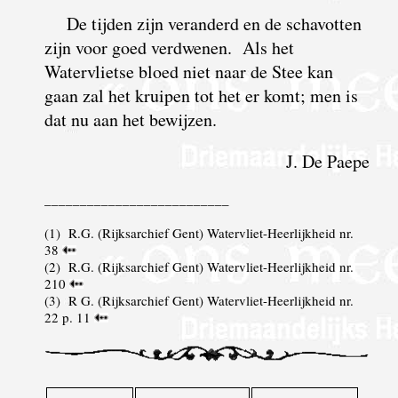
De tijden zijn veranderd en de schavotten
zijn voor goed verdwenen. Als het
Watervlietse bloed niet naar de Stee kan
gaan zal het kruipen tot het er komt; men is
dat nu aan het bewijzen.
J. De Paepe
__________________________
(
1
) R.G. (Rijksarchief Gent) Watervliet-Heerlijkheid nr.
38
(
2
) R.G. (Rijksarchief Gent) Watervliet-Heerlijkheid nr.
210
(
3
) R G. (Rijksarchief Gent) Watervliet-Heerlijkheid nr.
22 p. 11