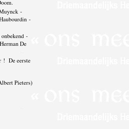
 Doom.
 Muynck -
 Haubourdin -
- onbekend -
 - Herman De
r ! De eerste
 Albert Pieters)