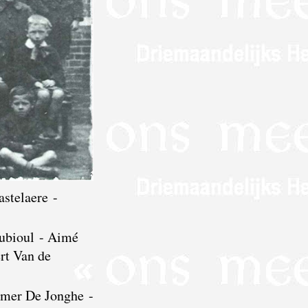
stelaere -
Aubioul - Aimé
rt Van de
Omer De Jonghe -