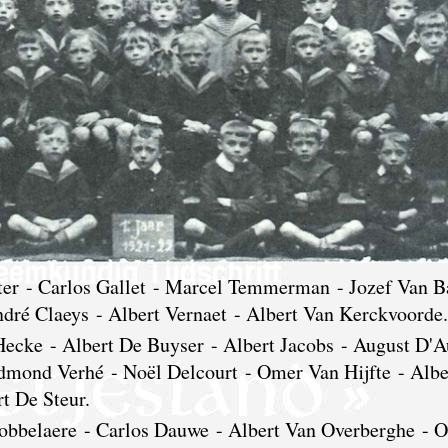
tter - Carlos Gallet - Marcel Temmerman - Jozef Van Ba
dré Claeys - Albert Vernaet - Albert Van Kerckvoorde.
Hecke - Albert De Buyser - Albert Jacobs - August D'
dmond Verhé - Noël Delcourt - Omer Van Hijfte - Albe
t De Steur.
bbelaere - Carlos Dauwe - Albert Van Overberghe - 