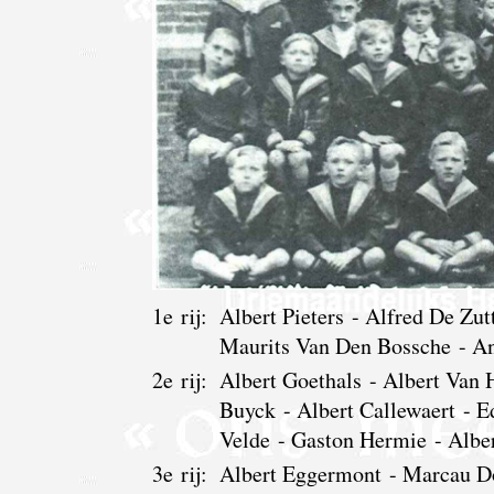
1e rij:
Albert Pieters - Alfred De Zu
Maurits Van Den Bossche - An
2e rij:
Albert Goethals - Albert Van 
Buyck - Albert Callewaert - E
Velde - Gaston Hermie - Alber
3e rij:
Albert Eggermont - Marcau Do