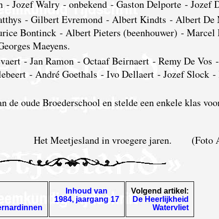
n - Jozef Walry - onbekend - Gaston Delporte - Jozef
tthys - Gilbert Evremond - Albert Kindts - Albert De
rice Bontinck - Albert Pieters (beenhouwer) - Marcel
 Georges Maeyens.
vaert - Jan Ramon - Octaaf Beirnaert - Remy De Vos 
llebeert - André Goethals - Ivo Dellaert - Jozef Slock
n de oude Broederschool en stelde een enkele klas voo
Het Meetjesland in vroegere jaren. (Foto
Inhoud van
Volgend artikel:
1984, jaargang 17
De Heerlijkheid
ernardinnen
Watervliet