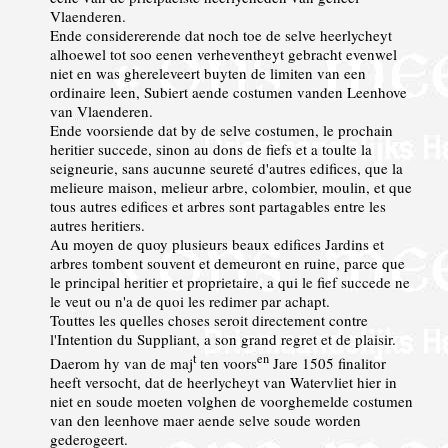
Vlaenderen.
Ende considererende dat noch toe de selve heerlycheyt
alhoewel tot soo eenen verheventheyt gebracht evenwel
niet en was ghereleveert buyten de limiten van een
ordinaire leen, Subiert aende costumen vanden Leenhove
van Vlaenderen.
Ende voorsiende dat by de selve costumen, le prochain
heritier succede, sinon au dons de fiefs et a toulte la
seigneurie, sans aucunne seureté d'autres edifices, que la
melieure maison, melieur arbre, colombier, moulin, et que
tous autres edifices et arbres sont partagables entre les
autres heritiers.
Au moyen de quoy plusieurs beaux edifices Jardins et
arbres tombent souvent et demeuront en ruine, parce que
le principal heritier et proprietaire, a qui le fief succede ne
le veut ou n'a de quoi les redimer par achapt.
Touttes les quelles choses seroit directement contre
l'Intention du Suppliant, a son grand regret et de plaisir.
t
en
Daerom hy van de maj
ten voors
Jare 1505 finalitor
heeft versocht, dat de heerlycheyt van Watervliet hier in
niet en soude moeten volghen de voorghemelde costumen
van den leenhove maer aende selve soude worden
gederogeert.