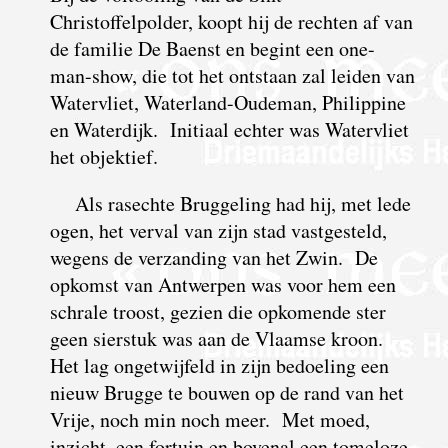
Christoffelpolder, koopt hij de rechten af van
de familie De Baenst en begint een one-
man-show, die tot het ontstaan zal leiden van
Watervliet, Waterland-Oudeman, Philippine
en Waterdijk. Initiaal echter was Watervliet
het objektief.
Als rasechte Bruggeling had hij, met lede
ogen, het verval van zijn stad vastgesteld,
wegens de verzanding van het Zwin. De
opkomst van Antwerpen was voor hem een
schrale troost, gezien die opkomende ster
geen sierstuk was aan de Vlaamse kroon.
Het lag ongetwijfeld in zijn bedoeling een
nieuw Brugge te bouwen op de rand van het
Vrije, noch min noch meer.
M
et moed,
inzicht, een fortuin en bovenal een tomeloze