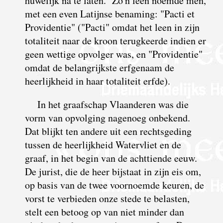
huwelijk na te laten. Zo'n leen noemde
men,
met een even Latijnse benaming: "Pacti et
Providentie" ("Pacti" omdat het leen in zijn
totaliteit naar de kroon terugkeerde indien er
geen wettige opvolger was, en "Providentie"
omdat de belangrijkste erfgenaam de
heerlijkheid in haar totaliteit erfde).
In het graafschap Vlaanderen was die
vorm van opvolging nagenoeg onbekend.
Dat blijkt ten andere uit een rechtsgeding
tussen de heerlijkheid Watervliet en de
graaf, in het begin van de achttiende eeuw.
D
e jurist, die de heer bijstaat in zijn eis om,
op basis van de twee voornoemde keuren, de
vorst te verbieden onze stede te belasten,
stelt een betoog op van niet minder dan