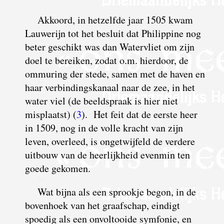
A
kkoord, in hetzelfde jaar 1505 kwam
Lauwerijn tot het besluit dat Philippine nog
beter geschikt was dan Watervliet om zijn
doel te bereiken, zodat o.m. hierdoor, de
ommuring der stede, samen met de haven en
haar verbindingskanaal naar de zee, in het
water viel (de beeldspraak is hier niet
misplaatst) (
3
). Het feit dat de eerste heer
in 1509, nog in de volle kracht van zijn
leven, overleed, is ongetwijfeld de verdere
uitbouw van de heerlijkheid evenmin ten
goede gekomen.
Wat bijna als een sprookje begon, in de
bovenhoek van het graafschap, eindigt
spoedig als een onvoltooide symfonie, en