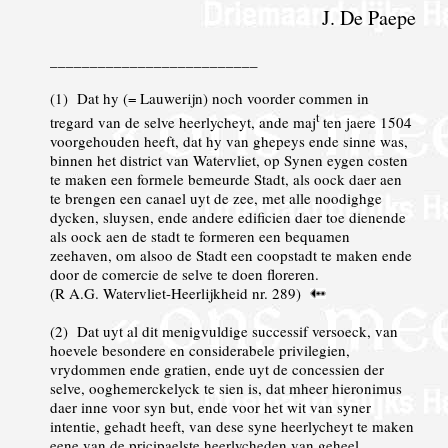
J. De Paepe
__________________________
(
1
) Dat hy (= Lauwerijn) noch voorder commen in
t
tregard van de selve heerlycheyt, ande maj
ten jaere 1504
voorgehouden heeft, dat hy van ghepeys ende sinne was,
binnen het district van Watervliet, op Synen eygen costen
te maken een formele bemeurde Stadt, als oock daer aen
te brengen een canael uyt de zee, met alle noodighge
dycken, sluysen, ende andere edificien daer toe dienende
als oock aen de stadt te formeren een bequamen
zeehaven, om alsoo de Stadt een coopstadt te maken ende
door de comercie de selve te doen floreren.
(R A.G. Watervliet-Heerlijkheid nr. 289)
(
2
) Dat uyt al dit menigvuldige successif versoeck, van
hoevele besondere en considerabele privilegien,
vrydommen ende gratien, ende uyt de concessien der
selve, ooghemerckelyck te sien is, dat mheer hieronimus
daer inne voor syn but, ende voor het wit van syner
intentie, gehadt heeft, van dese syne heerlycheyt te maken
eene van de pricipaelste heerlycheden van geheel