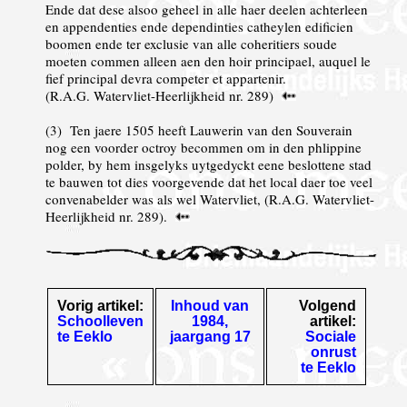
Ende dat dese alsoo geheel in alle haer deelen achterleen
en appendenties ende dependinties catheylen edificien
boomen ende ter exclusie van alle coheritiers soude
moeten commen alleen aen den hoir principael, auquel le
fief principal devra competer et appartenir.
(R.A.G. Watervliet-Heerlijkheid nr. 289)
(
3
) Ten jaere 1505 heeft Lauwerin van den Souverain
nog een voorder octroy becommen om in den phlippine
polder, by hem insgelyks uytgedyckt eene beslottene stad
te bauwen tot dies voorgevende dat het local daer toe veel
convenabelder was als wel Watervliet, (R.A.G. Watervliet-
Heerlijkheid nr. 289).
Vorig artikel:
Inhoud van
Volgend
Schoolleven
1984,
artikel:
te Eeklo
jaargang 17
Sociale
onrust
te Eeklo