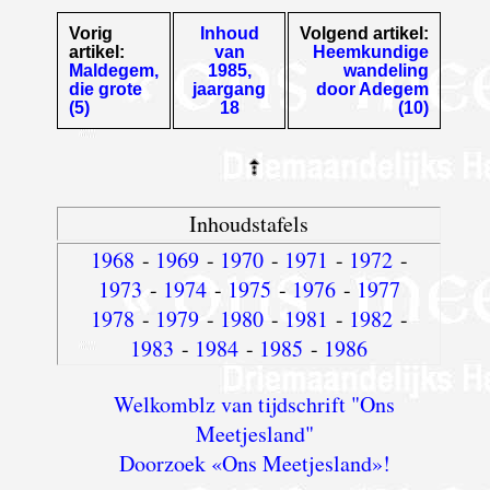
Vorig
Inhoud
Volgend artikel:
artikel:
van
Heemkundige
Maldegem,
1985,
wandeling
die grote
jaargang
door Adegem
(5)
18
(10)
Inhoudstafels
1968
-
1969
-
1970
-
1971
-
1972
-
1973
-
1974
-
1975
-
1976
-
1977
1978
-
1979
-
1980
-
1981
-
1982
-
1983
-
1984
-
1985
-
1986
Welkomblz van tijdschrift "Ons
Meetjesland"
Doorzoek «Ons Meetjesland»!